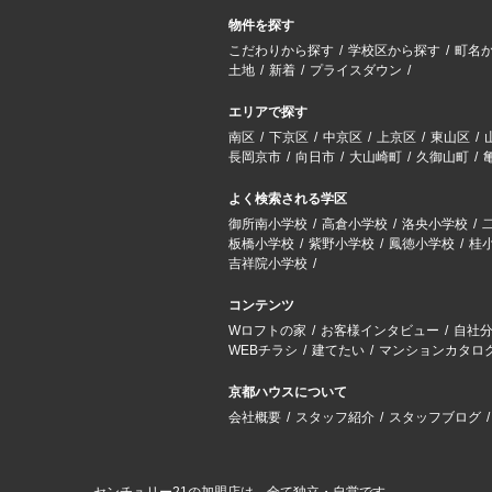
物件を探す
こだわりから探す
学校区から探す
町名
土地
新着
プライスダウン
エリアで探す
南区
下京区
中京区
上京区
東山区
長岡京市
向日市
大山崎町
久御山町
よく検索される学区
御所南小学校
高倉小学校
洛央小学校
板橋小学校
紫野小学校
鳳徳小学校
桂
吉祥院小学校
コンテンツ
Wロフトの家
お客様インタビュー
自社
WEBチラシ
建てたい
マンションカタロ
京都ハウスについて
会社概要
スタッフ紹介
スタッフブログ
センチュリー21の加盟店は、全て独立・自営です。