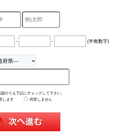
-
-
(半角数字)
確認のうえ下記にチェックして下さい。
意します
同意しません