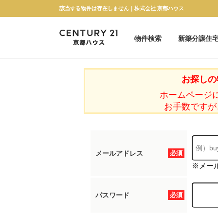
該当する物件は存在しません｜株式会社 京都ハウス
物件検索
新築分譲住
新築一戸建て
中古一戸建て
マンション
土地
お探しの
ホームページ
お手数ですが
メールアドレス
必須
※メー
パスワード
必須