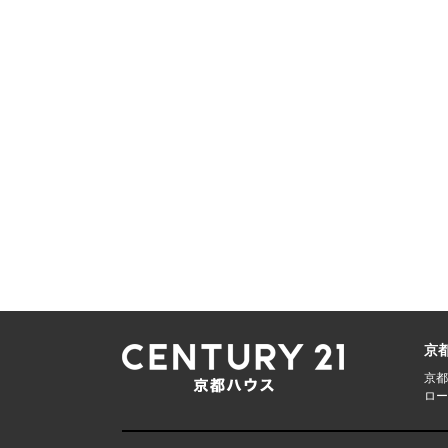
京
京都
ロー