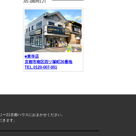
店舗紹介
■東寺店
京都市南区四ツ塚町26番地
TEL.0120-007-001
リー21京都ハウスにおまかせください。
だきます。