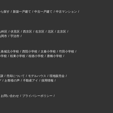
から探す
新築一戸建て
中古一戸建て
中古マンション
山科区
伏見区
西京区
右京区
北区
左京区
亀岡市
宇治市
二条城北小学校
西院小学校
太秦小学校
竹田小学校
小学校
桂東小学校
桂徳小学校
唐橋小学校
分譲
売却について
モデルハウス
現地販売会
グ
お客様の声
不動産アイ
採用情報
お問い合わせ
プライバシーポリシー