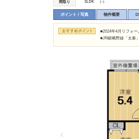
3LDK （-）
間取り
ポイント / 写真
物件概要
ロ
■2024年4月リフォ
■JR嵯峨野線「太秦