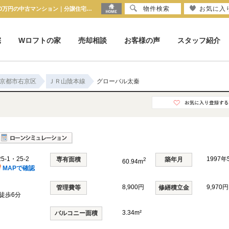
物件検索
お気に入
グローバル太秦 京都府京都市右京区太秦馬塚町 25-1・25-2｜2,330万円の中古マンション｜分譲住宅や新築物件｜株式会社 京都ハウス
宅
Wロフトの家
売却相談
お客様の声
スタッフ紹介
京都市右京区
ＪＲ山陰本線
グローバル太秦
1・25-2
1997
専有面積
築年月
2
60.94m
MAPで確認
8,900円
9,970円
管理費等
修繕積立金
徒歩6分
3.34m²
バルコニー面積