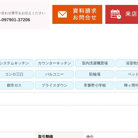
い合わせ番号をお伝えください
-097901-37206
システムキッチン
カウンターキッチン
室内洗濯機置場
浴室乾
コンロ三口
バルコニー
駐輪場
ペッ
都市ガス
プライスダウン
常磐野小学校
蜂ヶ岡
取引態様
仲介