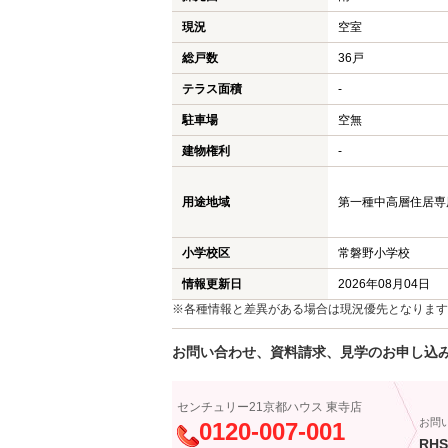
現況
空室
総戸数
36戸
テラス面積
-
駐車場
空無
建物権利
-
用途地域
第一種中高層住居専用地
小学校区
常磐野小学校
情報更新日
2026年08月04日
※各種情報と差異がある場合は現況優先となります
お問い合わせ、資料請求、見学のお申し込
センチュリー21京都ハウス 東寺店
お問
0120-007-001
RHS