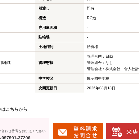
引渡し
即時
構造
RC造
専用庭面積
-
駐輪場
-
土地権利
所有権
管理形態：日勤
域 - -
管理態様
管理組合：なし
管理会社：株式会社 合人社計
中学校区
蜂ヶ岡中学校
次回更新日
2026年08月18日
みはこちらから
い合わせ番号をお伝えください
-097901-37206