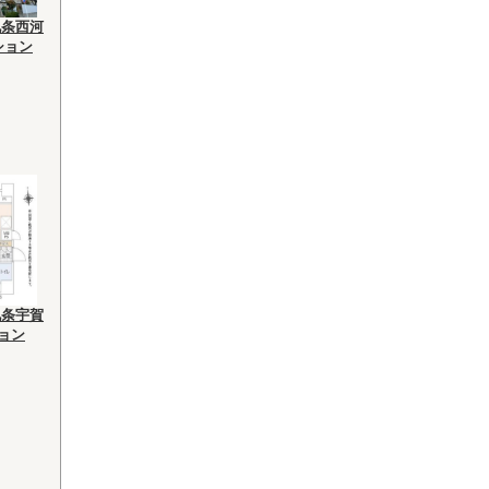
九条西河
ション
九条宇賀
ション