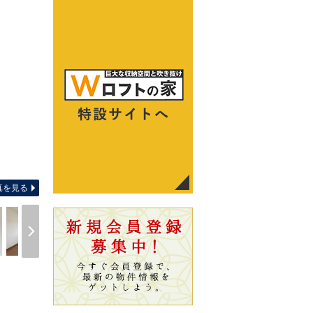
玄関
真を見る