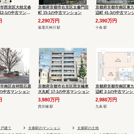
市西京区大枝北沓
京都府京都市右京区太秦門田
京都府京都市南区東
12-1の中古マンシ
町 15-1の中古マンション
辺町 41-3の中古マン
円
2,290万円
2,390万円
嵐電天神川 駅
十条 駅
市南区吉祥院石原
京都府京都市右京区西京極東
京都府京都市南区東
-7の中古マンション
大丸町 17-1の中古マンション
辺町 2-1の中古マン
円
3,980万円
2,980万円
西京極 駅
九条 駅
古戸建て
太秦駅のマンション
太秦駅の土地