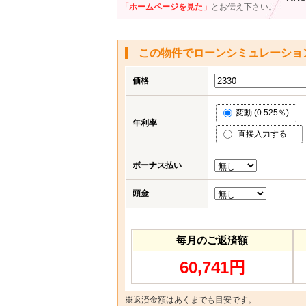
「ホームページを見た」
とお伝え下さい。
この物件でローンシミュレーショ
価格
変動 (0.525％)
年利率
直接入力する
ボーナス払い
頭金
毎月のご返済額
60,741円
※返済金額はあくまでも目安です。