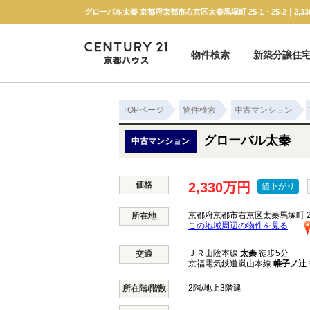
物件検索
新築分譲住
新築一戸建て
中古一戸建て
マンション
土地
TOPページ
物件検索
中古マンション
グローバル太秦
中古マンション
価格
2,330万円
値下がり
京都府京都市右京区太秦馬塚町 25-
所在地
この地域周辺の物件を見る
ＪＲ山陰本線
太秦
徒歩5分
交通
京福電気鉄道嵐山本線
帷子ノ辻
2階/地上3階建
所在階/階数