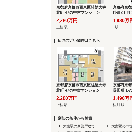
京都府京都市西京区桂徳大寺
京都府京都
北町 47の中古マンション
掛町2丁目 
ョン
2,280万円
1,980万
上桂 駅
- 駅
広さの近い物件はこちら
京都府京都市西京区桂徳大寺
京都府京都
北町 47の中古マンション
長田町 1
2,280万円
1,490万
上桂 駅
桂川 駅
類似の条件から検索
太秦駅の新築戸建て
太秦駅の中