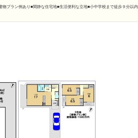
建物プラン例あり■閑静な住宅地■生活便利な立地■小中学校まで徒歩９分以内