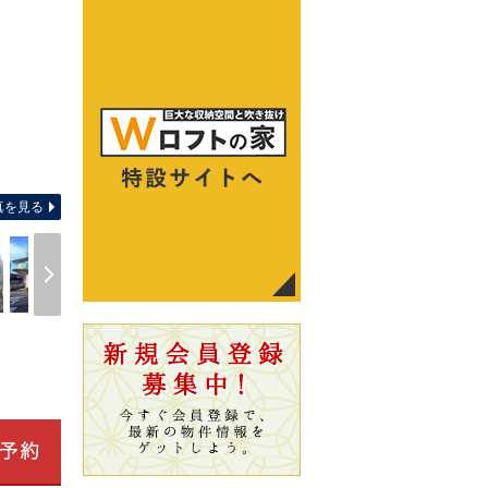
区画
真を見る