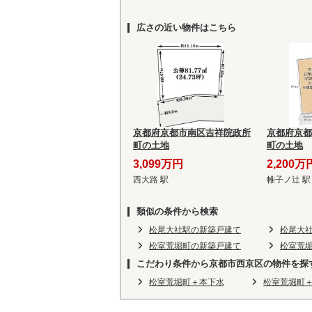
広さの近い物件はこちら
京都府京都市南区吉祥院政所
京都府京都
町の土地
町の土地
3,099万円
2,200万
西大路 駅
帷子ノ辻 駅
類似の条件から検索
松尾大社駅の新築戸建て
松尾大
松室荒堀町の新築戸建て
松室荒
こだわり条件から京都市西京区の物件を探
松室荒堀町＋本下水
松室荒堀町