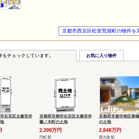
京都市西京区松室荒堀町の物件を
件もチェックしています。
お気に入り物件
市右京区太秦安井
京都府京都市右京区太秦安井
京都府京都市南区唐
地
藤ノ木町の土地
の土地
円
2,399万円
2,848万円
円町 駅
西大路 駅