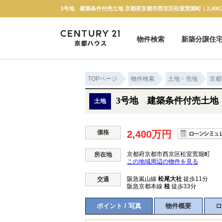
3号地 建築条件付売土地 京都府京都市西京区松室荒堀町｜2,40
物件検索
新築分譲住
新築一戸建て
中古一戸建て
マンション
土地
TOPページ
物件検索
土地・売地
京都
3号地 建築条件付売土地
土地
価格
2,400万円
京都府京都市西京区松室荒堀町
所在地
この地域周辺の物件を見る
阪急嵐山線
松尾大社
徒歩11分
交通
阪急京都本線
桂
徒歩33分
ポイント / 写真
物件概要
ロ