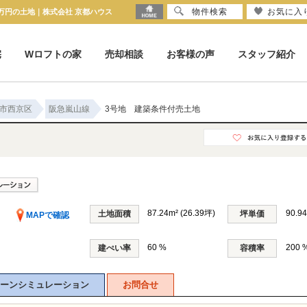
物件検索
お気に入
0万円の土地｜株式会社 京都ハウス
宅
Wロフトの家
売却相談
お客様の声
スタッフ紹介
市西京区
阪急嵐山線
3号地 建築条件付売土地
87.24m² (26.39坪)
90.9
土地面積
坪単価
MAPで確認
60 %
200 
建ぺい率
容積率
ーンシミュレーション
お問合せ