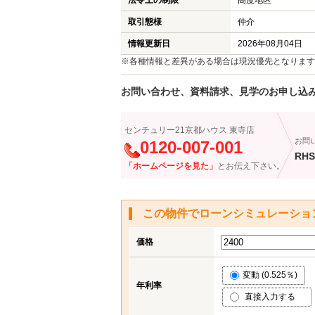
法令上の制限
高度地区
取引態様
仲介
情報更新日
2026年08月04日
※各種情報と差異がある場合は現況優先となります
お問い合わせ、資料請求、見学のお申し込
センチュリー21京都ハウス 東寺店
お問
0120-007-001
RHS
「ホームページを見た」
とお伝え下さい。
この物件でローンシミュレーショ
価格
変動 (0.525％)
年利率
直接入力する