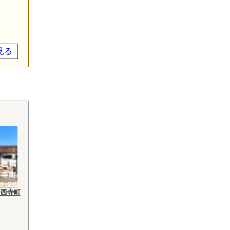
見る
橋西寺町