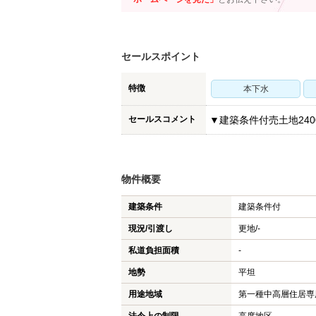
セールスポイント
特徴
本下水
セールスコメント
▼建築条件付売土地240
物件概要
建築条件
建築条件付
現況/引渡し
更地/-
私道負担面積
-
地勢
平坦
用途地域
第一種中高層住居専