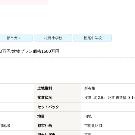
都市ガス
松尾小学校
松尾中学校
0万円/建物プラン価格1580万円
土地権利
所有権
接道状況
接道: 北 2.6ｍ 公道 道路幅: 3.1
セットバック
-
地目
宅地
用地域
都市計画
市街化区域