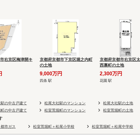
市右京区梅津開キ
京都府京都市下京区堀之内町
京都府京都市右京区
の土地
西裏町の土地
円
9,000万円
2,300万円
四条 駅
花園 駅
社駅の中古戸建て
松尾大社駅のマンション
松尾大社駅の土地
堀町の中古戸建て
松室荒堀町のマンション
松室荒堀町の土地
す
＋都市ガス
松室荒堀町＋松尾小学校
松室荒堀町＋松尾中学校