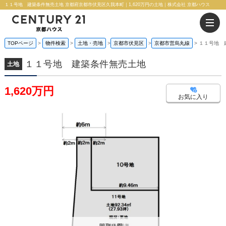
１１号地 建築条件無売土地 京都府京都市伏見区久我本町｜1,620万円の土地｜株式会社 京都ハウス
TOPページ
物件検索
土地・売地
京都市伏見区
京都市営烏丸線
１１号地 
１１号地 建築条件無売土地
土地
1,620万円
お気に入り