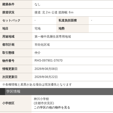
建築条件
なし
接道状況
接道: 北 2ｍ 公道 道路幅: 6ｍ
-
-
セットバック
私道負担面積
地目
宅地
地勢
用途地域
第一種中高層住居専用地域
都市計画
市街化区域
取引態様
仲介
RHS-097901-37670
物件番号
情報更新日
2026年08月08日
次回更新日
2026年08月22日
※各種情報と差異がある場合は現況優先となります
学区情報
神川小学校
小学校区
(京都市伏見区)
この学区の他の物件を見る