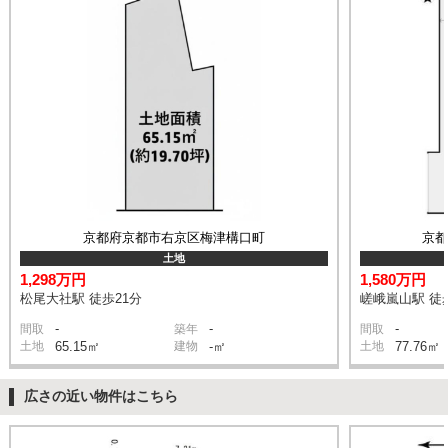
京都府京都市右京区梅津構口町
京
土地
1,298万円
1,580万円
松尾大社駅 徒歩21分
嵯峨嵐山駅 徒
-
-
-
間取
築年
間取
土地
65.15㎡
建物
-㎡
土地
77.76㎡
広さの近い物件はこちら