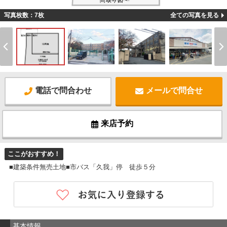
間取り図 -
写真枚数：7枚
全ての写真を見る
電話で問合わせ
メールで問合せ
来店予約
ここがおすすめ！
■建築条件無売土地■市バス「久我」停 徒歩５分
基本情報