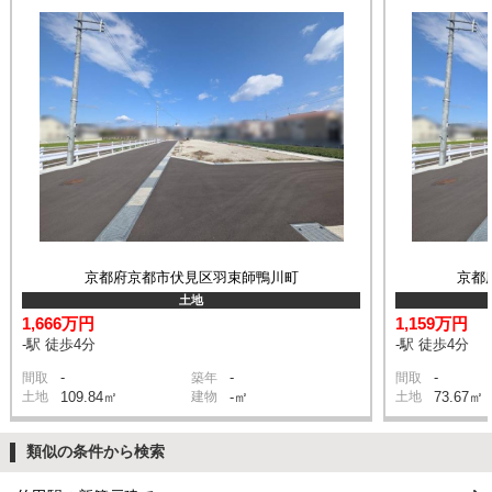
京都府京都市伏見区羽束師鴨川町
京都
土地
1,666万円
1,159万円
-駅 徒歩4分
-駅 徒歩4分
-
-
-
間取
築年
間取
土地
109.84㎡
建物
-㎡
土地
73.67㎡
類似の条件から検索