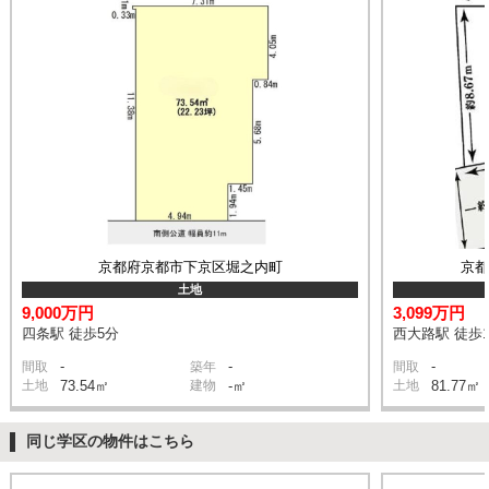
京都府京都市下京区堀之内町
京
土地
9,000万円
3,099万円
四条駅 徒歩5分
西大路駅 徒歩1
-
-
-
間取
築年
間取
土地
73.54㎡
建物
-㎡
土地
81.77㎡
同じ学区の物件はこちら