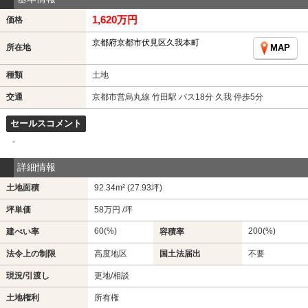
1,620万円
価格
京都府京都市伏見区久我本町
所在地
MAP
種類
土地
交通
京都市営烏丸線 竹田駅 バス18分 久我 停歩5分
セールスコメント
-
詳細情報
土地面積
92.34m² (27.93坪)
坪単価
58万円 /坪
60(%)
200(%)
建ぺい率
容積率
法令上の制限
高度地区
国土法届出
不要
現況/引渡し
更地/相談
土地権利
所有権