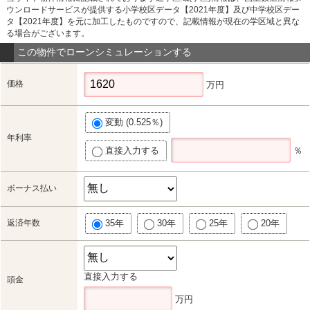
ウンロードサービスが提供する小学校区データ【2021年度】及び中学校区デー
タ【2021年度】を元に加工したものですので、記載情報が現在の学区域と異な
る場合がございます。
この物件でローンシミュレーションする
価格
万円
変動 (0.525％)
年利率
直接入力する
％
ボーナス払い
返済年数
35年
30年
25年
20年
直接入力する
頭金
万円