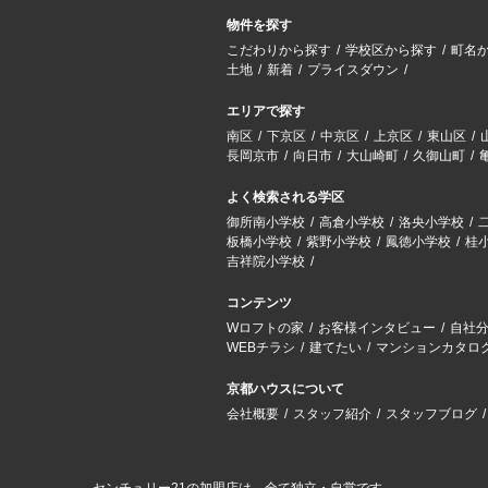
物件を探す
こだわりから探す
学校区から探す
町名
土地
新着
プライスダウン
エリアで探す
南区
下京区
中京区
上京区
東山区
長岡京市
向日市
大山崎町
久御山町
よく検索される学区
御所南小学校
高倉小学校
洛央小学校
板橋小学校
紫野小学校
鳳徳小学校
桂
吉祥院小学校
コンテンツ
Wロフトの家
お客様インタビュー
自社
WEBチラシ
建てたい
マンションカタロ
京都ハウスについて
会社概要
スタッフ紹介
スタッフブログ
センチュリー21の加盟店は、全て独立・自営です。