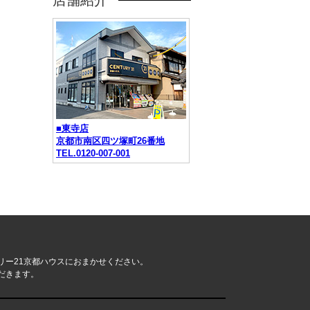
店舗紹介
■東寺店
京都市南区四ツ塚町26番地
TEL.0120-007-001
リー21京都ハウスにおまかせください。
だきます。