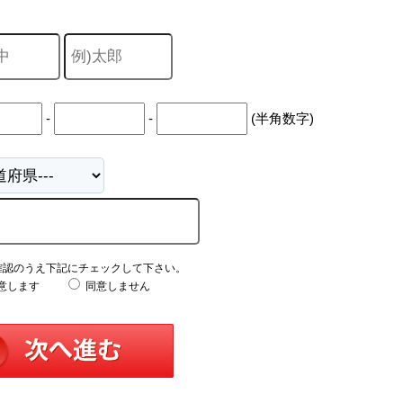
-
-
(半角数字)
確認のうえ下記にチェックして下さい。
意します
同意しません