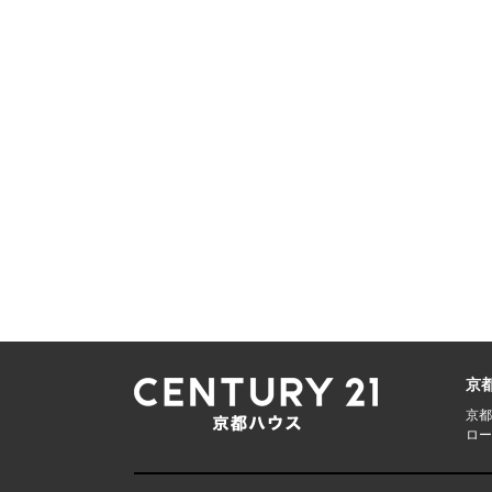
京
京都
ロー