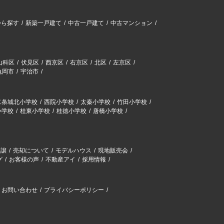
から探す
新築一戸建て
中古一戸建て
中古マンション
山科区
伏見区
西京区
右京区
北区
左京区
亀岡市
宇治市
二条城北小学校
西院小学校
太秦小学校
竹田小学校
小学校
桂東小学校
桂徳小学校
唐橋小学校
分譲
売却について
モデルハウス
現地販売会
グ
お客様の声
不動産アイ
採用情報
お問い合わせ
プライバシーポリシー