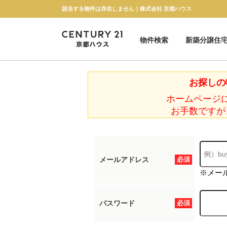
該当する物件は存在しません｜株式会社 京都ハウス
物件検索
新築分譲住
新築一戸建て
中古一戸建て
マンション
土地
お探しの
ホームページ
お手数ですが
メールアドレス
必須
※メー
パスワード
必須