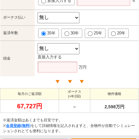
直接入力する
％
ボーナス払い
返済年数
35年
30年
25年
20年
直接入力する
頭金
万円
ボーナス
毎月のご返済額
物件価格
(×年2回)
67,727円
－
2,598万円
※返済金額はあくまでも目安です。
※
会員登録(無料)
をして詳細情報を記入されますと、全物件が自動でシミュレー
ションされとても便利になります。