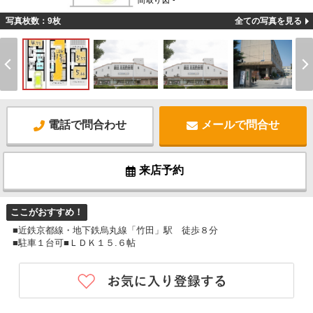
間取り図 -
写真枚数：9枚
全ての写真を見る
電話で問合わせ
メールで問合せ
来店予約
ここがおすすめ！
■近鉄京都線・地下鉄烏丸線「竹田」駅 徒歩８分
■駐車１台可■ＬＤＫ１５.６帖