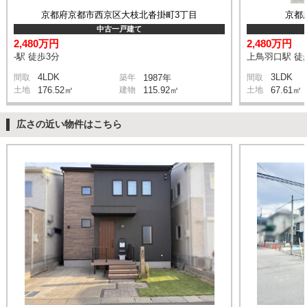
京都府京都市西京区大枝北沓掛町3丁目
京都
中古一戸建て
2,480万円
2,480万円
-駅 徒歩3分
上鳥羽口駅 徒
4LDK
3LDK
間取
築年
1987年
間取
土地
176.52㎡
建物
115.92㎡
土地
67.61㎡
広さの近い物件はこちら