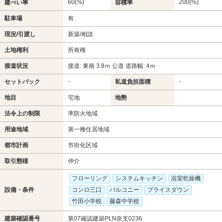
60(%)
200(%)
建ぺい率
容積率
駐車場
有
現況/引渡し
新築/相談
土地権利
所有権
接道状況
接道: 東南 3.8ｍ 公道 道路幅: 4ｍ
-
-
セットバック
私道負担面積
地目
宅地
地勢
法令上の制限
準防火地域
用途地域
第一種住居地域
都市計画
市街化区域
取引態様
仲介
フローリング
システムキッチン
浴室乾燥機
設備・条件
コンロ三口
バルコニー
プライスダウン
竹田小学校
藤森中学校
建築確認番号
第07確認建築PLN奈支0236