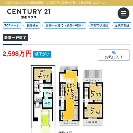
- 京都府京都市伏見区竹田醍醐田町｜2,598万円の新築一戸建て｜株式会社 京都ハウス
TOPページ
物件検索
新築一戸建て（新築一軒家）
京都市伏見区
近鉄京都線
-
新築一戸建て
2,598万円
値下がり
お気に入り