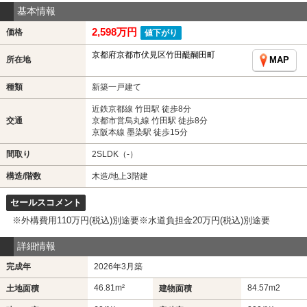
基本情報
2,598万円
価格
値下がり
京都府京都市伏見区竹田醍醐田町
所在地
MAP
種類
新築一戸建て
近鉄京都線 竹田駅 徒歩8分
交通
京都市営烏丸線 竹田駅 徒歩8分
京阪本線 墨染駅 徒歩15分
間取り
2SLDK（-）
構造/階数
木造/地上3階建
セールスコメント
※外構費用110万円(税込)別途要※水道負担金20万円(税込)別途要
詳細情報
完成年
2026年3月築
46.81m²
84.57m
2
土地面積
建物面積