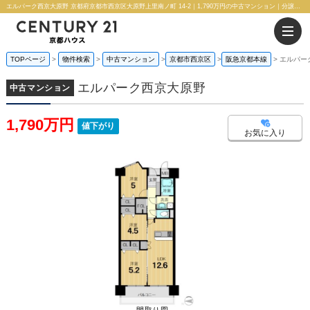
エルパーク西京大原野 京都府京都市西京区大原野上里南ノ町 14-2｜1,790万円の中古マンション｜分譲住宅や新築物件｜株式会社 京都ハウス
TOPページ
物件検索
中古マンション
京都市西京区
阪急京都本線
エルパー
エルパーク西京大原野
中古マンション
1,790万円
値下がり
お気に入り