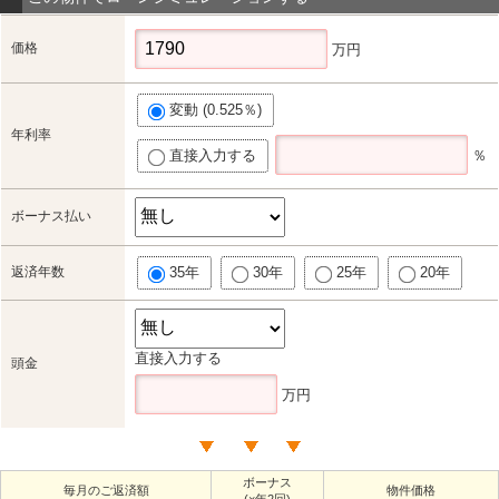
価格
万円
変動 (0.525％)
年利率
直接入力する
％
ボーナス払い
返済年数
35年
30年
25年
20年
直接入力する
頭金
万円
ボーナス
毎月のご返済額
物件価格
(×年2回)