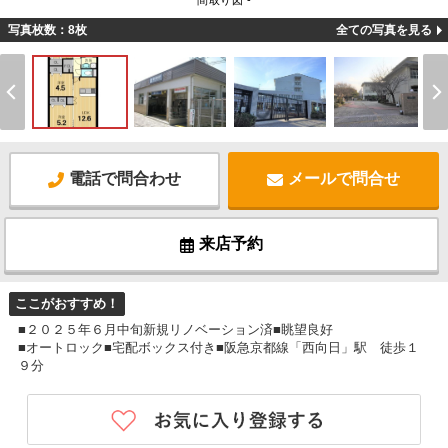
間取り図 -
写真枚数：8枚
全ての写真を見る
電話で問合わせ
メールで問合せ
来店予約
ここがおすすめ！
■２０２５年６月中旬新規リノベーション済■眺望良好
■オートロック■宅配ボックス付き■阪急京都線「西向日」駅 徒歩１
９分