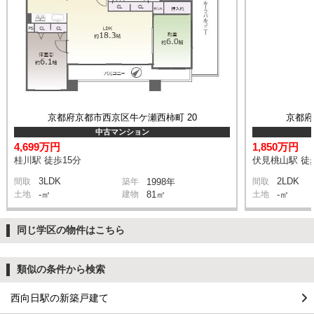
京都府京都市西京区牛ケ瀬西柿町 20
京都府
中古マンション
4,699万円
1,850万円
桂川駅 徒歩15分
伏見桃山駅 徒
3LDK
2LDK
間取
築年
1998年
間取
土地
-㎡
建物
81㎡
土地
-㎡
同じ学区の物件はこちら
類似の条件から検索
西向日駅の新築戸建て