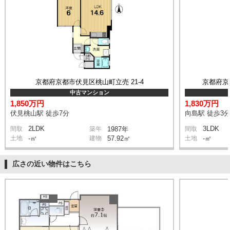
京都府京都市伏見区桃山町立売 21-4
京都府京
中古マンション
1,850万円
1,830万円
伏見桃山駅 徒歩7分
向島駅 徒歩3
2LDK
3LDK
間取
築年
1987年
間取
土地
-㎡
建物
57.92㎡
土地
-㎡
広さの近い物件はこちら