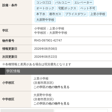
コンロ三口
バルコニー
エレベーター
設備・条件
オートロック
宅配ボックス
ペット不可
本下水
都市ガス
プライスダウン
上里小学校
大原野中学校
小学校区：上里小学校
学区
中学校区：大原野中学校
RHS-097901-42747
物件番号
情報更新日
2026年08月08日
次回更新日
2026年08月22日
※各種情報と差異がある場合は現況優先となります
学区情報
上里小学校
小学校区
(京都市西京区)
この学区の他の物件を見る
大原野中学校
中学校区
(京都市西京区)
この学区の他の物件を見る