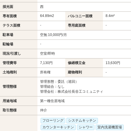
採光面
西
64.89m
2
8.4m²
専有面積
バルコニー面積
-
-
テラス面積
専用庭面積
駐車場
空無:10,000円/月
-
駐輪場
現況/引渡し
空室/即時
管理費等
7,130円
修繕積立金
13,630円
土地権利
所有権
建物権利
-
管理形態：委託（巡回）
管理態様
管理組合：なし
管理会社：株式会社長谷工コミュニティ
用途地域
第一種住居地域
取引態様
仲介
フローリング
システムキッチン
カウンターキッチン
シャワー
室内洗濯機置場