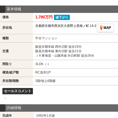
基本情報
1,790万円
価格
値下がり
京都府京都市西京区大原野上里南ノ町 14-2
所在地
MAP
種類
中古マンション
阪急京都本線 西向日駅 徒歩19分
交通
阪急京都本線 東向日駅 徒歩21分
ＪＲ東海道・山陽本線 向日町駅 徒歩26分
間取り
3LDK（-）
構造/総戸数
RC造/63戸
所在階/階数
3階/地上6階建
セールスコメント
-
詳細情報
完成年
1992年1月築