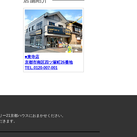
店舗紹介
■東寺店
京都市南区四ツ塚町26番地
TEL.0120-007-001
リー21京都ハウスにおまかせください。
だきます。