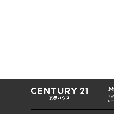
京
京都
ロー