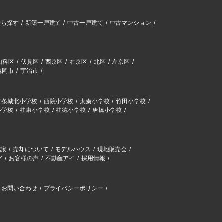
から探す
新築一戸建て
中古一戸建て
中古マンション
山科区
伏見区
西京区
右京区
北区
左京区
亀岡市
宇治市
二条城北小学校
西院小学校
太秦小学校
竹田小学校
小学校
桂東小学校
桂徳小学校
唐橋小学校
分譲
売却について
モデルハウス
現地販売会
グ
お客様の声
不動産アイ
採用情報
お問い合わせ
プライバシーポリシー