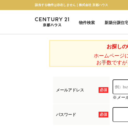
該当する物件は存在しません｜株式会社 京都ハウス
物件検索
新築分譲住
新築一戸建て
中古一戸建て
マンション
土地
お探しの
ホームページ
お手数ですが
メールアドレス
必須
※メー
パスワード
必須