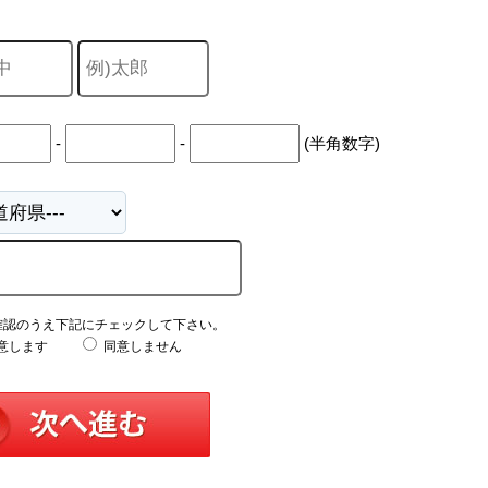
-
-
(半角数字)
確認のうえ下記にチェックして下さい。
意します
同意しません