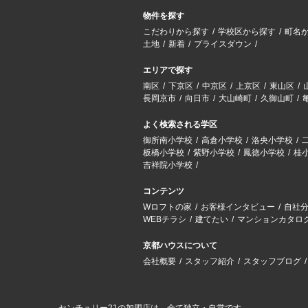
物件を探す
こだわりから探す
学校区から探す
町名
土地
新着
プライスダウン
エリアで探す
南区
下京区
中京区
上京区
東山区
長岡京市
向日市
大山崎町
久御山町
よく検索される学区
御所南小学校
高倉小学校
洛央小学校
板橋小学校
紫野小学校
鳳徳小学校
桂
吉祥院小学校
コンテンツ
Wロフトの家
お客様インタビュー
自社
WEBチラシ
建てたい
マンションカタロ
京都ハウスについて
会社概要
スタッフ紹介
スタッフブログ
センチュリー21の加盟店は、全て独立・自営です。