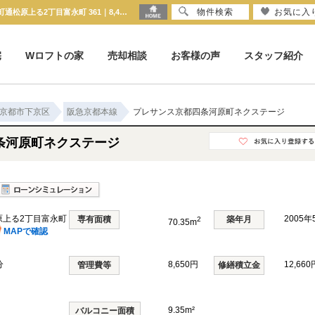
物件検索
お気に入
プレサンス京都四条河原町ネクステージ 京都府京都市下京区河原町通松原上る2丁目富永町 361｜8,480万円の中古マンション｜分譲住宅や新築物件｜株式会社 京都ハウス
宅
Wロフトの家
売却相談
お客様の声
スタッフ紹介
京都市下京区
阪急京都本線
プレサンス京都四条河原町ネクステージ
条河原町ネクステージ
原上る2丁目富永町
2005
専有面積
築年月
2
70.35m
MAPで確認
分
8,650円
12,660
管理費等
修繕積立金
9.35m²
バルコニー面積