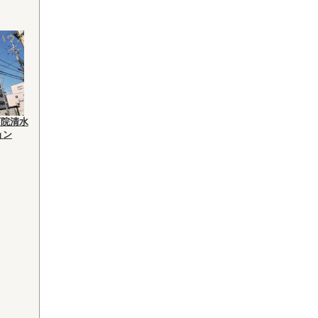
西院清水
ョン