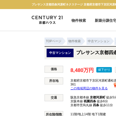
物件検索
新築分譲住
新築一戸建て
中古一戸建て
マンション
土地
TOPページ
物件検索
中古マンション
プレサンス京都四
中古マンション
価格
8,480万円
値下がり
京都府京都市下京区河原町通松
所在地
361
この地域周辺の物件を見る
阪急京都本線
京都河原町
徒歩5
交通
京阪本線
祇園四条
徒歩6分
京都市営烏丸線
四条
徒歩11分
11階/地上14階 地下1階建
所在階/階数