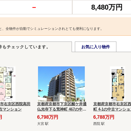
－
8,480万円
と、全物件が自動でシミュレーションされとても便利になります。
件もチェックしています。
お気に入り物件
市右京区西院高田
京都府京都市下京区醒ケ井通
京都府京都市右京区
中古マンション
仏光寺下る荒神町 467の中古
町 4-1の中古マンショ
マンション
円
6,798万円
6,788万円
大宮 駅
西院 駅