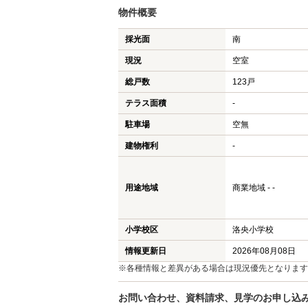
物件概要
採光面
南
現況
空室
総戸数
123戸
テラス面積
-
駐車場
空無
建物権利
-
用途地域
商業地域 - -
小学校区
洛央小学校
情報更新日
2026年08月08日
※各種情報と差異がある場合は現況優先となります
お問い合わせ、資料請求、見学のお申し込