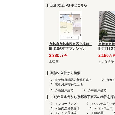
広さの近い物件はこちら
京都府京都市西京区上桂前川
京都府京都
町 116の中古マンション
町2丁目 2
2,380万円
2,180万
上桂 駅
くいな橋 駅
類似の条件から検索
京都河原町駅の新築戸建て
京都
京都河原町駅の土地
の新築戸建て
の中古戸建て
こだわり条件から京都市下京区の物件を探
＋フローリング
＋システムキッ
＋室内洗濯機置場
＋コンロ三口
＋バイク置き場
＋角部屋