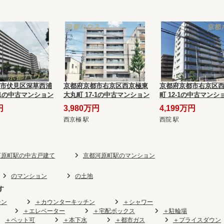
市伏見区深草西浦
京都府京都市右京区西京極東
京都府京都市右京区
-1の中古マンション
大丸町 17-1の中古マンション
町 12-1の中古マンシ
円
3,980万円
4,199万円
西京極 駅
西院 駅
河原町駅の中古戸建て
京都河原町駅のマンション
のマンション
の土地
す
チン
＋カウンターキッチン
＋シャワー
＋エレベーター
＋宅配ボックス
＋駐輪場
＋ペット可
＋本下水
＋都市ガス
＋プライスダウン