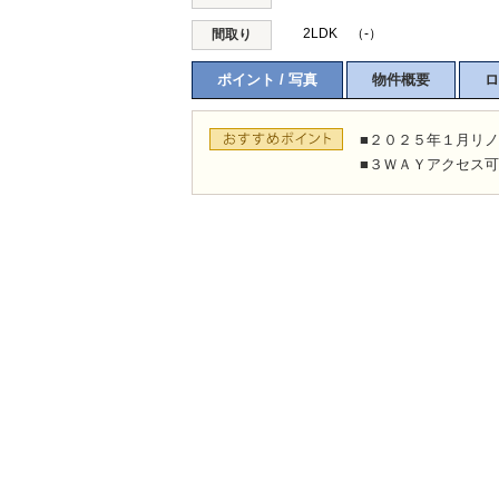
2LDK （-）
間取り
ポイント / 写真
物件概要
ロ
■２０２５年１月リ
■３ＷＡＹアクセス可