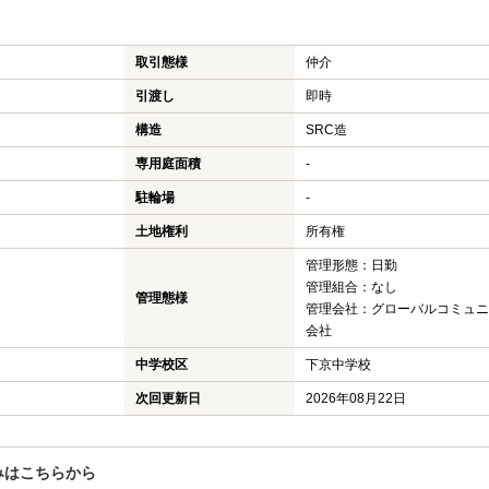
取引態様
仲介
引渡し
即時
構造
SRC造
専用庭面積
-
駐輪場
-
土地権利
所有権
管理形態：日勤
管理組合：なし
管理態様
管理会社：グローバルコミュニ
会社
中学校区
下京中学校
次回更新日
2026年08月22日
みはこちらから