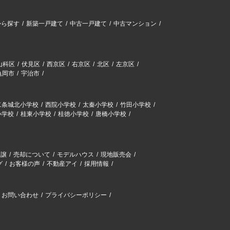
から探す
新築一戸建て
中古一戸建て
中古マンション
山科区
伏見区
西京区
右京区
北区
左京区
亀岡市
宇治市
二条城北小学校
西院小学校
太秦小学校
竹田小学校
小学校
桂東小学校
桂徳小学校
唐橋小学校
分譲
売却について
モデルハウス
現地販売会
グ
お客様の声
不動産アイ
採用情報
お問い合わせ
プライバシーポリシー