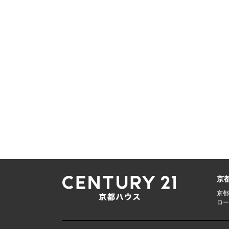
京
京都
ロー