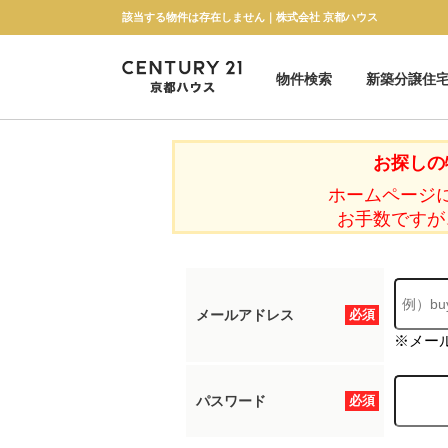
該当する物件は存在しません｜株式会社 京都ハウス
物件検索
新築分譲住
新築一戸建て
中古一戸建て
マンション
土地
お探しの
ホームページ
お手数ですが
メールアドレス
必須
※メー
パスワード
必須