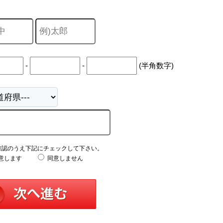
-
-
(半角数字)
確認のうえ下記にチェックして下さい。
意します
同意しません