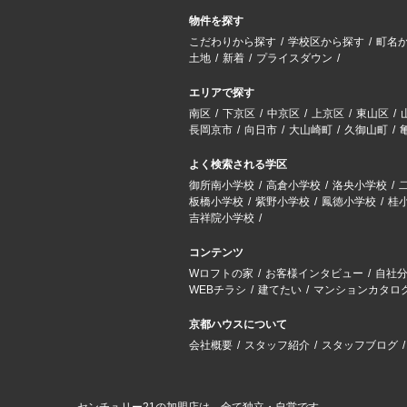
物件を探す
こだわりから探す
学校区から探す
町名
土地
新着
プライスダウン
エリアで探す
南区
下京区
中京区
上京区
東山区
長岡京市
向日市
大山崎町
久御山町
よく検索される学区
御所南小学校
高倉小学校
洛央小学校
板橋小学校
紫野小学校
鳳徳小学校
桂
吉祥院小学校
コンテンツ
Wロフトの家
お客様インタビュー
自社
WEBチラシ
建てたい
マンションカタロ
京都ハウスについて
会社概要
スタッフ紹介
スタッフブログ
センチュリー21の加盟店は、全て独立・自営です。