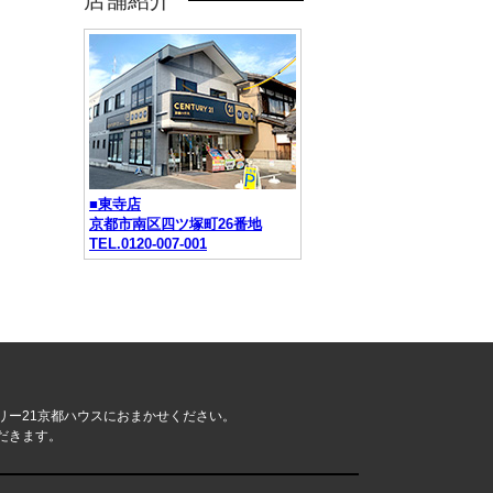
店舗紹介
■東寺店
京都市南区四ツ塚町26番地
TEL.0120-007-001
リー21京都ハウスにおまかせください。
だきます。