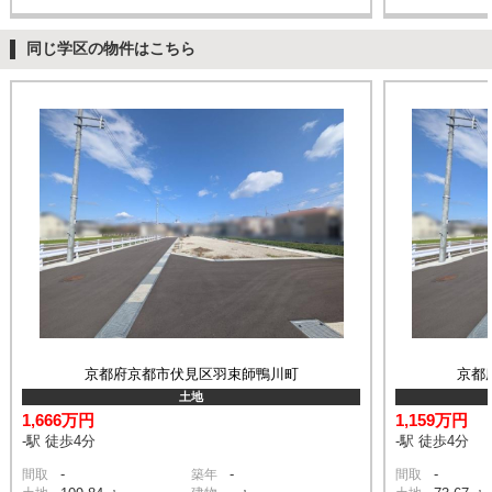
同じ学区の物件はこちら
京都府京都市伏見区羽束師鴨川町
京都
土地
1,666万円
1,159万円
-駅 徒歩4分
-駅 徒歩4分
-
-
-
間取
築年
間取