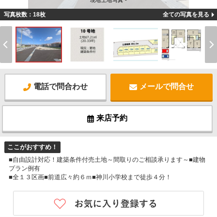
現地土地写真 -
写真枚数：18枚
全ての写真を見る
電話で問合わせ
メールで問合せ
来店予約
ここがおすすめ！
■自由設計対応！建築条件付売土地～間取りのご相談承ります～■建物
プラン例有
■全１３区画■前道広々約６ｍ■神川小学校まで徒歩４分！