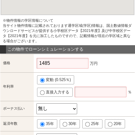
※物件情報の学区情報について
当サイト物件情報に記載されております通学区域(学区)情報は、国土数値情報ダ
ウンロードサービスが提供する小学校区データ【2021年度】及び中学校区デー
タ【2021年度】を元に加工したものですので、記載情報が現在の学区域と異な
る場合がございます。
この物件でローンシミュレーションする
価格
万円
変動 (0.525％)
年利率
直接入力する
％
ボーナス払い
返済年数
35年
30年
25年
20年