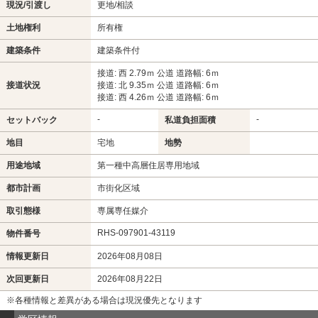
現況/引渡し
更地/相談
土地権利
所有権
建築条件
建築条件付
接道: 西 2.79ｍ 公道 道路幅: 6ｍ
接道状況
接道: 北 9.35ｍ 公道 道路幅: 6ｍ
接道: 西 4.26ｍ 公道 道路幅: 6ｍ
-
-
セットバック
私道負担面積
地目
宅地
地勢
用途地域
第一種中高層住居専用地域
都市計画
市街化区域
取引態様
専属専任媒介
RHS-097901-43119
物件番号
情報更新日
2026年08月08日
次回更新日
2026年08月22日
※各種情報と差異がある場合は現況優先となります