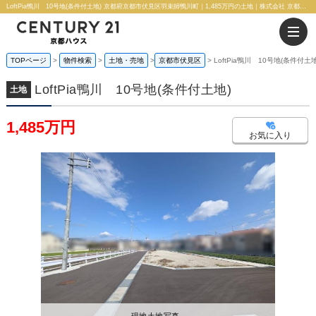
LoftPia鴨川 10号地(条件付土地) 京都府京都市伏見区羽束師鴨川町｜1,485万円の土地｜株式会社 京都ハウス
TOPページ
物件検索
土地・売地
京都市伏見区
LoftPia鴨川 10号地(条件付土地
LoftPia鴨川 10号地(条件付土地)
土地
1,485万円
お気に入り