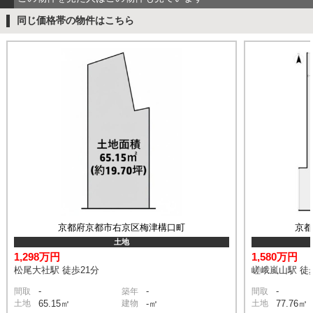
同じ価格帯の物件はこちら
京都府京都市右京区梅津構口町
京
土地
1,298万円
1,580万円
松尾大社駅 徒歩21分
嵯峨嵐山駅 徒
-
-
-
間取
築年
間取
土地
65.15㎡
建物
-㎡
土地
77.76㎡