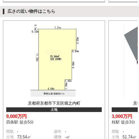
広さの近い物件はこちら
京都府京都市下京区堀之内町
京
土地
9,000万円
3,000万円
四条駅 徒歩5分
桂駅 徒歩3分
-
-
-
間取
築年
間取
土地
73.54㎡
建物
-㎡
土地
51.74㎡