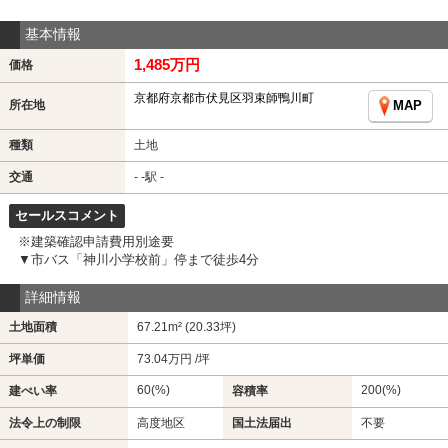
基本情報
1,485万円
価格
京都府京都市伏見区羽束師鴨川町
所在地
MAP
種類
土地
交通
- -駅 -
セールスコメント
※建築確認申請費用別途要
▼市バス「神川小学校前」停まで徒歩4分
詳細情報
土地面積
67.21m² (20.33坪)
坪単価
73.04万円 /坪
60(%)
200(%)
建ぺい率
容積率
法令上の制限
高度地区
国土法届出
不要