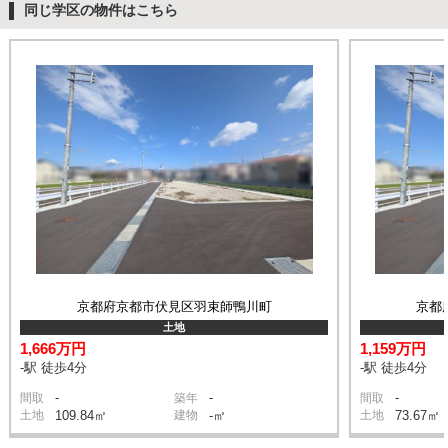
同じ学区の物件はこちら
京都府京都市伏見区羽束師鴨川町
京都
土地
1,666万円
1,159万円
-駅 徒歩4分
-駅 徒歩4分
-
-
-
間取
築年
間取
土地
109.84㎡
建物
-㎡
土地
73.67㎡