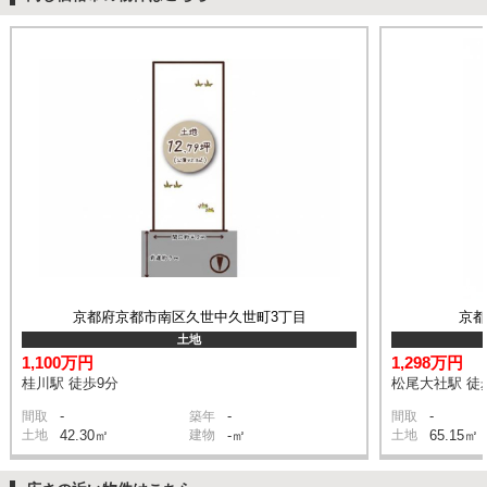
京都府京都市南区久世中久世町3丁目
京
土地
1,100万円
1,298万円
桂川駅 徒歩9分
松尾大社駅 徒
-
-
-
間取
築年
間取
土地
42.30㎡
建物
-㎡
土地
65.15㎡