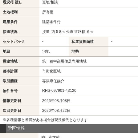
現況/引渡し
更地/相談
土地権利
所有権
建築条件
建築条件付
接道状況
接道: 西 5.8ｍ 公道 道路幅: 6ｍ
-
-
セットバック
私道負担面積
地目
宅地
地勢
用途地域
第一種中高層住居専用地域
都市計画
市街化区域
取引態様
専属専任媒介
RHS-097901-43120
物件番号
情報更新日
2026年08月08日
次回更新日
2026年08月22日
※各種情報と差異がある場合は現況優先となります
学区情報
神川小学校