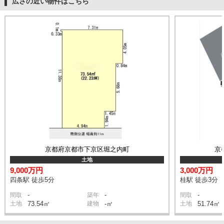
広さの近い物件はこちら
京都府京都市下京区堀之内町
京
土地
9,000万円
3,000万円
四条駅 徒歩5分
桂駅 徒歩3分
-
-
-
間取
築年
間取
土地
73.54㎡
建物
-㎡
土地
51.74㎡