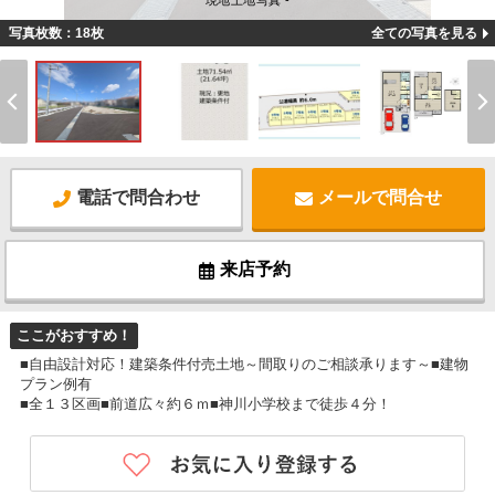
現地土地写真 -
写真枚数：18枚
全ての写真を見る
電話で問合わせ
メールで問合せ
来店予約
ここがおすすめ！
■自由設計対応！建築条件付売土地～間取りのご相談承ります～■建物
プラン例有
■全１３区画■前道広々約６ｍ■神川小学校まで徒歩４分！