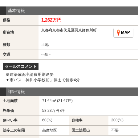
基本情報
1,262万円
価格
京都府京都市伏見区羽束師鴨川町
所在地
MAP
種類
土地
交通
- -駅 -
セールスコメント
※建築確認申請費用別途要
▼市バス「神川小学校前」停まで徒歩4分
詳細情報
土地面積
71.64m² (21.67坪)
坪単価
58.23万円 /坪
60(%)
200(%)
建ぺい率
容積率
法令上の制限
高度地区
国土法届出
不要