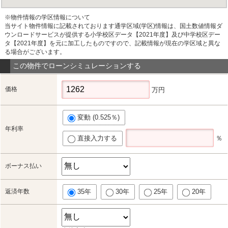
※物件情報の学区情報について
当サイト物件情報に記載されております通学区域(学区)情報は、国土数値情報ダ
ウンロードサービスが提供する小学校区データ【2021年度】及び中学校区デー
タ【2021年度】を元に加工したものですので、記載情報が現在の学区域と異な
る場合がございます。
この物件でローンシミュレーションする
価格
万円
変動 (0.525％)
年利率
直接入力する
％
ボーナス払い
返済年数
35年
30年
25年
20年