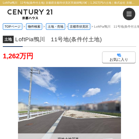
LoftPia鴨川 11号地(条件付土地) 京都府京都市伏見区羽束師鴨川町｜1,262万円の土地｜株式会社 京都ハウス
TOPページ
物件検索
土地・売地
京都市伏見区
LoftPia鴨川 11号地(条件付土地
LoftPia鴨川 11号地(条件付土地)
土地
1,262万円
お気に入り