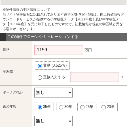
※物件情報の学区情報について
当サイト物件情報に記載されております通学区域(学区)情報は、国土数値情報ダ
ウンロードサービスが提供する小学校区データ【2021年度】及び中学校区デー
タ【2021年度】を元に加工したものですので、記載情報が現在の学区域と異な
る場合がございます。
この物件でローンシミュレーションする
価格
万円
変動 (0.525％)
年利率
直接入力する
％
ボーナス払い
返済年数
35年
30年
25年
20年