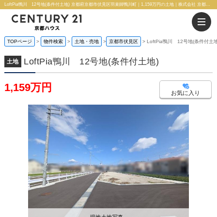
LoftPia鴨川 12号地(条件付土地) 京都府京都市伏見区羽束師鴨川町｜1,159万円の土地｜株式会社 京都ハウス
TOPページ
物件検索
土地・売地
京都市伏見区
LoftPia鴨川 12号地(条件付土地
LoftPia鴨川 12号地(条件付土地)
土地
1,159万円
お気に入り