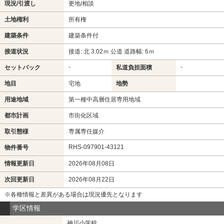
現況/引渡し
更地/相談
土地権利
所有権
建築条件
建築条件付
接道状況
接道: 北 3.02ｍ 公道 道路幅: 6ｍ
-
-
セットバック
私道負担面積
地目
宅地
地勢
用途地域
第一種中高層住居専用地域
都市計画
市街化区域
取引態様
専属専任媒介
RHS-097901-43121
物件番号
情報更新日
2026年08月08日
次回更新日
2026年08月22日
※各種情報と差異がある場合は現況優先となります
学区情報
神川小学校