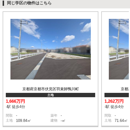
同じ学区の物件はこちら
京都府京都市伏見区羽束師鴨川町
京都
土地
1,666万円
1,262万円
-駅 徒歩4分
-駅 徒歩4分
-
-
-
間取
築年
間取
土地
109.84㎡
建物
-㎡
土地
71.64㎡