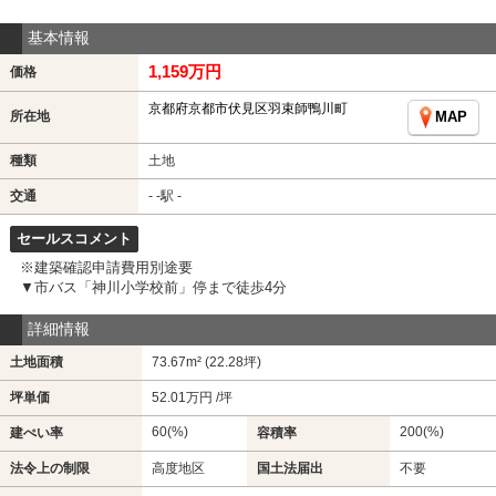
基本情報
1,159万円
価格
京都府京都市伏見区羽束師鴨川町
所在地
MAP
種類
土地
交通
- -駅 -
セールスコメント
※建築確認申請費用別途要
▼市バス「神川小学校前」停まで徒歩4分
詳細情報
土地面積
73.67m² (22.28坪)
坪単価
52.01万円 /坪
60(%)
200(%)
建ぺい率
容積率
法令上の制限
高度地区
国土法届出
不要