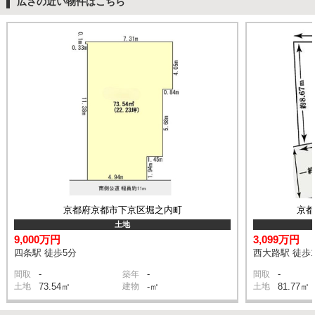
広さの近い物件はこちら
京都府京都市下京区堀之内町
京
土地
9,000万円
3,099万円
四条駅 徒歩5分
西大路駅 徒歩1
-
-
-
間取
築年
間取
土地
73.54㎡
建物
-㎡
土地
81.77㎡