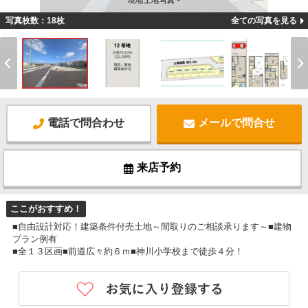
現地土地写真 -
写真枚数：18枚
全ての写真を見る
電話で問合わせ
メールで問合せ
来店予約
ここがおすすめ！
■自由設計対応！建築条件付売土地～間取りのご相談承ります～■建物
プラン例有
■全１３区画■前道広々約６ｍ■神川小学校まで徒歩４分！