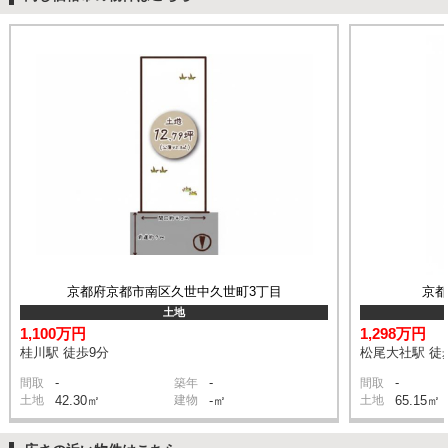
京都府京都市南区久世中久世町3丁目
京
土地
1,100万円
1,298万円
桂川駅 徒歩9分
松尾大社駅 徒
-
-
-
間取
築年
間取
土地
42.30㎡
建物
-㎡
土地
65.15㎡