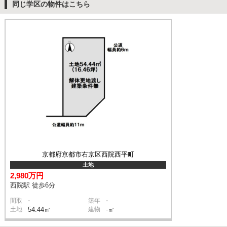
同じ学区の物件はこちら
京都府京都市右京区西院西平町
土地
2,980万円
西院駅 徒歩6分
-
-
間取
築年
土地
54.44㎡
建物
-㎡