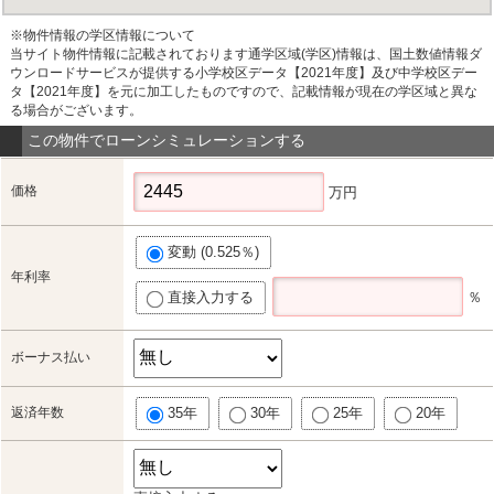
※物件情報の学区情報について
当サイト物件情報に記載されております通学区域(学区)情報は、国土数値情報ダ
ウンロードサービスが提供する小学校区データ【2021年度】及び中学校区デー
タ【2021年度】を元に加工したものですので、記載情報が現在の学区域と異な
る場合がございます。
この物件でローンシミュレーションする
価格
万円
変動 (0.525％)
年利率
直接入力する
％
ボーナス払い
返済年数
35年
30年
25年
20年