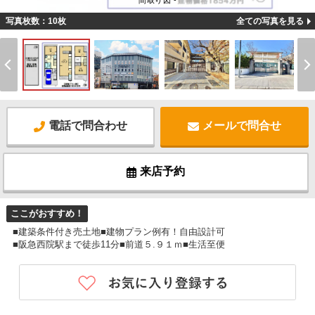
間取り図 -
写真枚数：10枚
全ての写真を見る
電話で問合わせ
メールで問合せ
来店予約
ここがおすすめ！
■建築条件付き売土地■建物プラン例有！自由設計可
■阪急西院駅まで徒歩11分■前道５.９１ｍ■生活至便