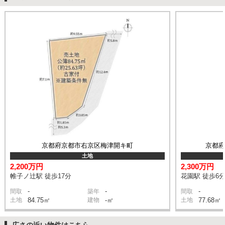
京都府京都市右京区梅津開キ町
京都
土地
2,200万円
2,300万円
帷子ノ辻駅 徒歩17分
花園駅 徒歩6
-
-
-
間取
築年
間取
土地
84.75㎡
建物
-㎡
土地
77.68㎡