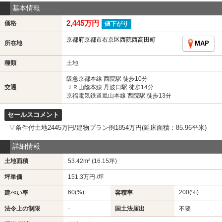
基本情報
2,445万円
価格
値下がり
京都府京都市右京区西院西高田町
所在地
MAP
種類
土地
阪急京都本線 西院駅 徒歩10分
交通
ＪＲ山陰本線 丹波口駅 徒歩14分
京福電気鉄道嵐山本線 西院駅 徒歩13分
セールスコメント
▽条件付土地2445万円/建物プラン例1854万円(延床面積：85.96平米)
詳細情報
土地面積
53.42m² (16.15坪)
坪単価
151.3万円 /坪
60(%)
200(%)
建ぺい率
容積率
法令上の制限
-
国土法届出
不要