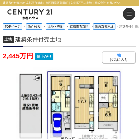
建築条件付売土地 京都府京都市右京区西院西高田町｜2,445万円の土地｜株式会社 京都ハウス
TOPページ
物件検索
土地・売地
京都市右京区
阪急京都本線
建築条件付売
建築条件付売土地
土地
2,445万円
値下がり
お気に入り