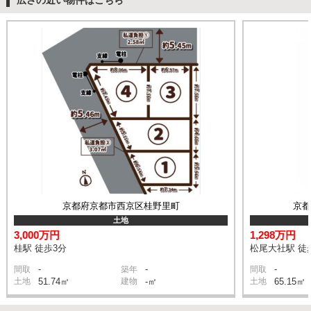
広さの近い物件はこちら
京都府京都市西京区桂野里町
京
土地
3,000万円
1,298万円
桂駅 徒歩3分
松尾大社駅 徒
-
-
-
間取
築年
間取
土地
51.74㎡
建物
-㎡
土地
65.15㎡