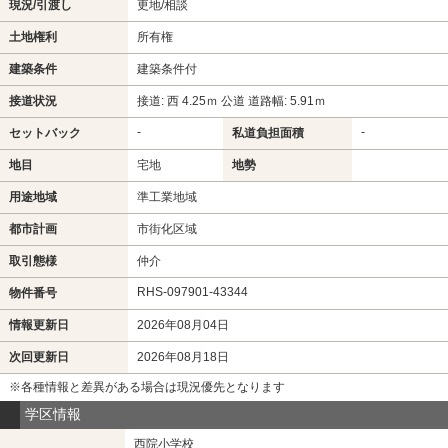
現況/引渡し
更地/相談
土地権利
所有権
建築条件
建築条件付
接道状況
接道: 西 4.25ｍ 公道 道路幅: 5.91ｍ
-
-
セットバック
私道負担面積
地目
宅地
地勢
用途地域
準工業地域
都市計画
市街化区域
取引態様
仲介
RHS-097901-43344
物件番号
情報更新日
2026年08月04日
次回更新日
2026年08月18日
※各種情報と差異がある場合は現況優先となります
学区情報
西院小学校