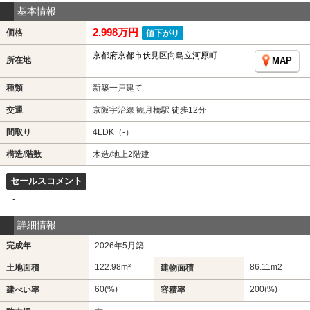
基本情報
2,998万円
価格
値下がり
京都府京都市伏見区向島立河原町
所在地
MAP
種類
新築一戸建て
交通
京阪宇治線 観月橋駅 徒歩12分
間取り
4LDK（-）
構造/階数
木造/地上2階建
セールスコメント
-
詳細情報
完成年
2026年5月築
122.98m²
86.11m
2
土地面積
建物面積
60(%)
200(%)
建ぺい率
容積率