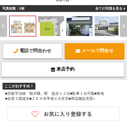
間取り図 -
写真枚数：8枚
全ての写真を見る
電話で問合わせ
メールで問合せ
来店予約
ここがおすすめ！
■京阪宇治線「観月橋」駅 徒歩１２分■駐車１台可能■角地
■全室２面採光■ＺＥＨ水準省エネ住宅■周辺施設充実♪