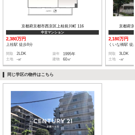
京都府京都市西京区上桂前川町 116
京都府京
中古マンション
2,380万円
2,180万円
上桂駅 徒歩8分
くいな橋駅 徒
2LDK
3LDK
間取
築年
1995年
間取
土地
-㎡
建物
60㎡
土地
-㎡
同じ学区の物件はこちら