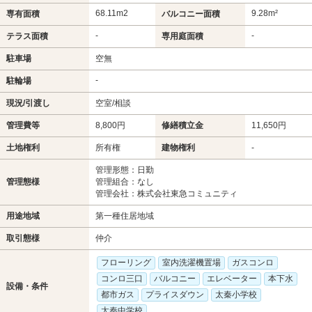
68.11m
2
9.28m²
専有面積
バルコニー面積
-
-
テラス面積
専用庭面積
駐車場
空無
-
駐輪場
現況/引渡し
空室/相談
管理費等
8,800円
修繕積立金
11,650円
土地権利
所有権
建物権利
-
管理形態：日勤
管理態様
管理組合：なし
管理会社：株式会社東急コミュニティ
用途地域
第一種住居地域
取引態様
仲介
フローリング
室内洗濯機置場
ガスコンロ
コンロ三口
バルコニー
エレベーター
本下水
設備・条件
都市ガス
プライスダウン
太秦小学校
太秦中学校