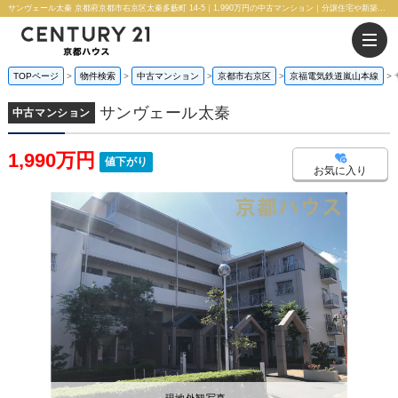
サンヴェール太秦 京都府京都市右京区太秦多藪町 14-5｜1,990万円の中古マンション｜分譲住宅や新築物件｜株式会社 京都ハウス
TOPページ
物件検索
中古マンション
京都市右京区
京福電気鉄道嵐山本線
サンヴェール太秦
中古マンション
1,990万円
値下がり
お気に入り