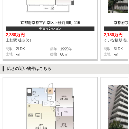
京都府京都市西京区上桂前川町 116
京都府京
中古マンション
2,380万円
2,180万円
上桂駅 徒歩8分
くいな橋駅 徒
2LDK
3LDK
間取
築年
1995年
間取
土地
-㎡
建物
60㎡
土地
-㎡
広さの近い物件はこちら