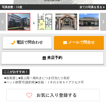
現地外観写真 -
写真枚数：11枚
全ての写真を見る
電話で問合わせ
メールで問合せ
来店予約
ここがおすすめ！
■改装渡し■最上階！南向きにつき日当たり良好
■ペット飼育可(規約有)■京福・ＪＲの２ＷＡＹアクセス可