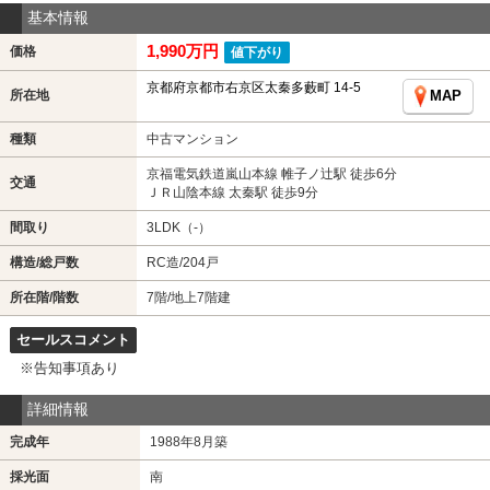
基本情報
1,990万円
価格
値下がり
京都府京都市右京区太秦多藪町 14-5
所在地
MAP
種類
中古マンション
京福電気鉄道嵐山本線 帷子ノ辻駅 徒歩6分
交通
ＪＲ山陰本線 太秦駅 徒歩9分
間取り
3LDK（-）
構造/総戸数
RC造/204戸
所在階/階数
7階/地上7階建
セールスコメント
※告知事項あり
詳細情報
完成年
1988年8月築
採光面
南