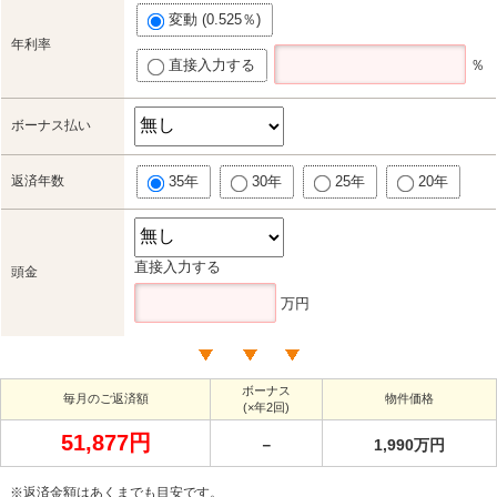
変動 (0.525％)
年利率
直接入力する
％
ボーナス払い
返済年数
35年
30年
25年
20年
直接入力する
頭金
万円
ボーナス
毎月のご返済額
物件価格
(×年2回)
51,877円
－
1,990万円
※返済金額はあくまでも目安です。