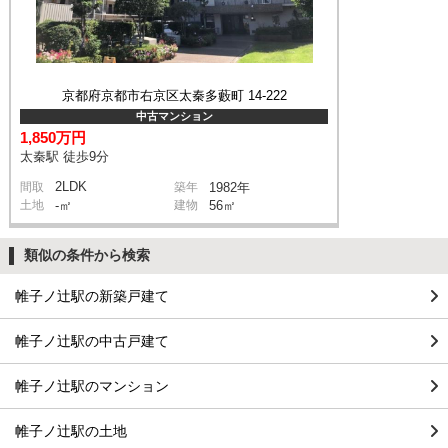
京都府京都市右京区太秦多藪町 14-222
中古マンション
1,850万円
太秦駅 徒歩9分
2LDK
間取
築年
1982年
土地
-㎡
建物
56㎡
類似の条件から検索
帷子ノ辻駅の新築戸建て
帷子ノ辻駅の中古戸建て
帷子ノ辻駅のマンション
帷子ノ辻駅の土地