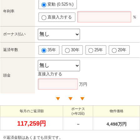
変動 (0.525％)
年利率
直接入力する
％
ボーナス払い
返済年数
35年
30年
25年
20年
直接入力する
頭金
万円
ボーナス
毎月のご返済額
物件価格
(×年2回)
117,259円
－
4,498万円
※返済金額はあくまでも目安です。