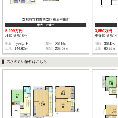
京都府京都市西京区樫原平田町
中古一戸建て
5,299万円
3,850万円
桂駅 徒歩18分
東寺駅 徒歩14
3SLDK
間取
それ以上
築年
2011年
間取
土地
144.62㎡
建物
205.07㎡
土地
60.52㎡
広さの近い物件はこちら