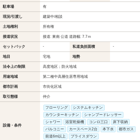
駐車場
有
現況/引渡し
建築中/相談
土地権利
所有権
接道状況
接道: 東南 公道 道路幅: 7.7ｍ
-
-
セットバック
私道負担面積
地目
宅地
地勢
法令上の制限
高度地区；防火地域
用途地域
第二種中高層住居専用地域
都市計画
市街化区域
取引態様
仲介
フローリング
システムキッチン
カウンターキッチン
シャンプードレッサー
シャワー
浴室乾燥機
コンロ三口
床下収納
設備・条件
バルコニー
カースペース2台
本下水
都市ガス
前道6m以上
プライスダウン