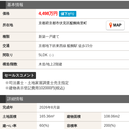
基本情報
4,498万円
価格
値下がり
京都府京都市伏見区醍醐南里町
所在地
MAP
種類
新築一戸建て
交通
京都地下鉄東西線 醍醐駅 徒歩15分
間取り
5LDK（-）
構造/階数
木造/地上2階建
セールスコメント
※司法書士・土地家屋調査士売主指定
※建物表示登記費用102000円(税込)
詳細情報
完成年
2026年8月築
165.36m²
108.06m
2
土地面積
建物面積
60(%)
200(%)
建ぺい率
容積率