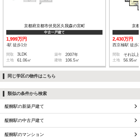
京都府京都市伏見区久我森の宮町
京
中古一戸建て
1,999万円
2,430万円
-駅 徒歩1分
西京極駅 徒歩2
3LDK
間取
築年
2007年
間取
それ以上
土地
61.06㎡
建物
106.5㎡
土地
56.95㎡
同じ学区の物件はこちら
類似の条件から検索
醍醐駅の新築戸建て
醍醐駅の中古戸建て
醍醐駅のマンション