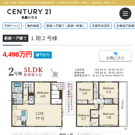
１期２号棟 京都府京都市伏見区醍醐南里町｜4,498万円の新築一戸建て｜株式会社 京都ハウス
TOPページ
物件検索
新築一戸建て（新築一軒家）
京都市伏見区
京都地下鉄東
１期２号棟
新築一戸建て
4,498万円
値下がり
お気に入り