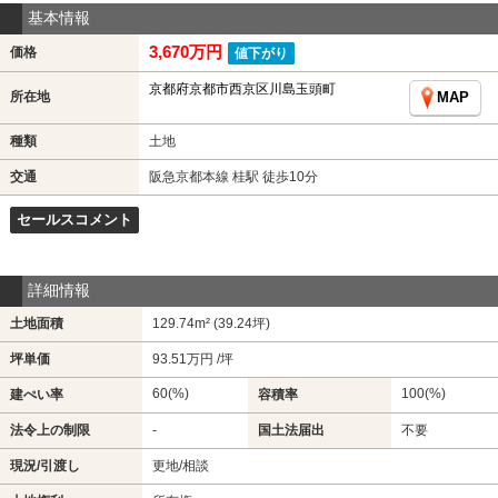
基本情報
3,670万円
価格
値下がり
京都府京都市西京区川島玉頭町
所在地
MAP
種類
土地
交通
阪急京都本線 桂駅 徒歩10分
セールスコメント
詳細情報
土地面積
129.74m² (39.24坪)
坪単価
93.51万円 /坪
60(%)
100(%)
建ぺい率
容積率
法令上の制限
-
国土法届出
不要
現況/引渡し
更地/相談