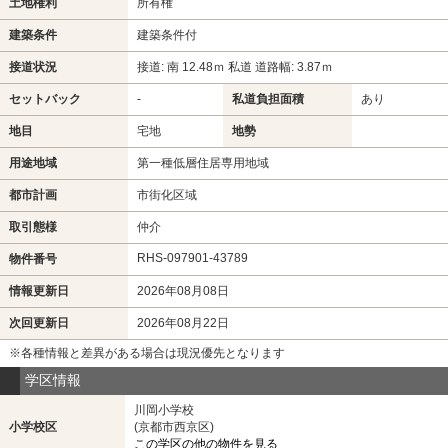
土地権利
所有権
建築条件
建築条件付
接道状況
接道: 南 12.48ｍ 私道 道路幅: 3.87ｍ
セットバック
-
私道負担面積
あり
地目
宅地
地勢
用途地域
第一種低層住居専用地域
都市計画
市街化区域
取引態様
仲介
RHS-097901-43789
物件番号
情報更新日
2026年08月08日
次回更新日
2026年08月22日
※各種情報と差異がある場合は現況優先となります
学区情報
川岡小学校
小学校区
(京都市西京区)
この学区の他の物件を見る