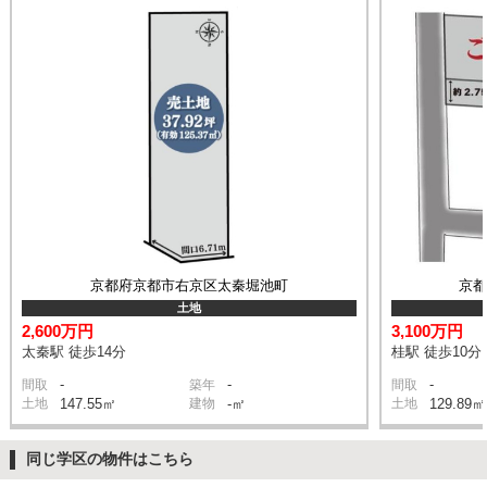
京都府京都市右京区太秦堀池町
京
土地
2,600万円
3,100万円
太秦駅 徒歩14分
桂駅 徒歩10分
-
-
-
間取
築年
間取
土地
147.55㎡
建物
-㎡
土地
129.89㎡
同じ学区の物件はこちら