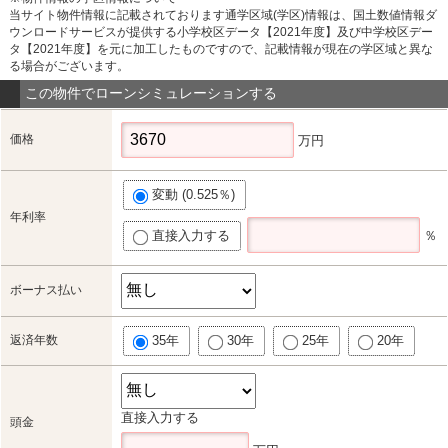
当サイト物件情報に記載されております通学区域(学区)情報は、国土数値情報ダ
ウンロードサービスが提供する小学校区データ【2021年度】及び中学校区デー
タ【2021年度】を元に加工したものですので、記載情報が現在の学区域と異な
る場合がございます。
この物件でローンシミュレーションする
価格
万円
変動 (0.525％)
年利率
直接入力する
％
ボーナス払い
返済年数
35年
30年
25年
20年
直接入力する
頭金