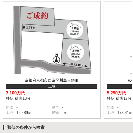
京都府京都市西京区川島玉頭町
京
土地
3,100万円
5,290万円
桂駅 徒歩10分
桂駅 徒歩17分
-
-
-
間取
築年
間取
土地
129.89㎡
建物
-㎡
土地
173.41㎡
類似の条件から検索