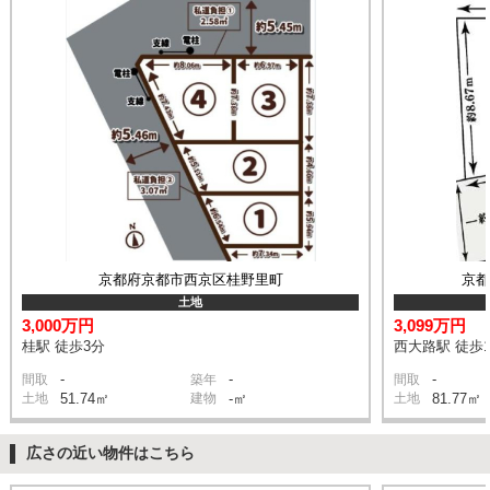
京都府京都市西京区桂野里町
京
土地
3,000万円
3,099万円
桂駅 徒歩3分
西大路駅 徒歩1
-
-
-
間取
築年
間取
土地
51.74㎡
建物
-㎡
土地
81.77㎡
広さの近い物件はこちら