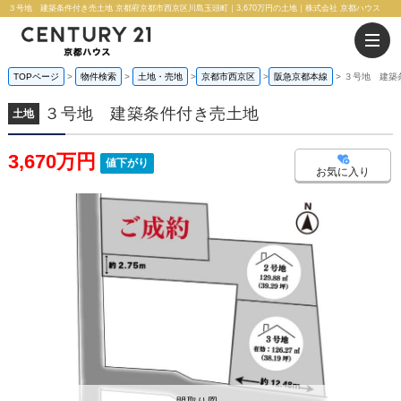
３号地 建築条件付き売土地 京都府京都市西京区川島玉頭町｜3,670万円の土地｜株式会社 京都ハウス
TOPページ
物件検索
土地・売地
京都市西京区
阪急京都本線
３号地 建築
３号地 建築条件付き売土地
土地
3,670万円
値下がり
お気に入り