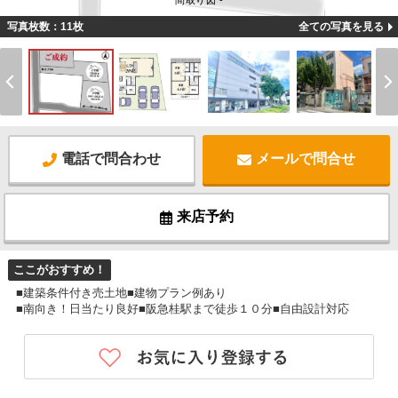
間取り図 -
写真枚数：11枚
全ての写真を見る
電話で問合わせ
メールで問合せ
来店予約
ここがおすすめ！
■建築条件付き売土地■建物プラン例あり
■南向き！日当たり良好■阪急桂駅まで徒歩１０分■自由設計対応