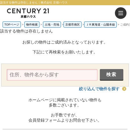
該当する物件は存在しません｜株式会社 京都ハウス
TOPページ
物件検索
土地・売地
京都市南区
ＪＲ東海道・山陽本線
ご成約
該当する物件は存在しません
お探しの物件はご成約済みとなっております。
下記にて再検索をお願いたします。
絞り込んで物件を探す
ホームページに掲載されていない物件も
多数ございます。
お手数ですが、
会員登録フォームよりお問合せ下さい。