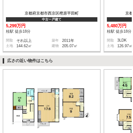
京都府京都市西京区樫原平田町
京
中古一戸建て
5,299万円
5,480万円
桂駅 徒歩18分
桂駅 徒歩18分
3LDK
間取
それ以上
築年
2011年
間取
土地
144.62㎡
建物
205.07㎡
土地
126.97㎡
広さの近い物件はこちら