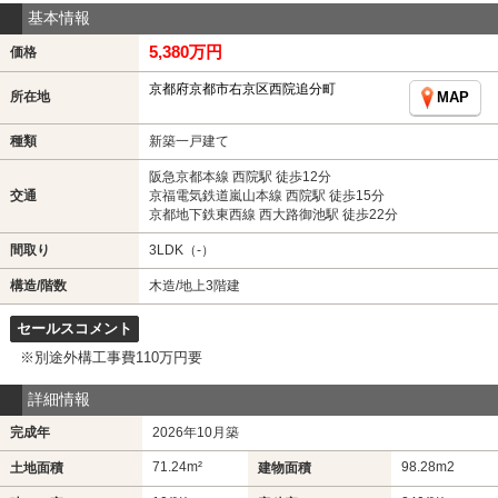
基本情報
5,380万円
価格
京都府京都市右京区西院追分町
所在地
MAP
種類
新築一戸建て
阪急京都本線 西院駅 徒歩12分
交通
京福電気鉄道嵐山本線 西院駅 徒歩15分
京都地下鉄東西線 西大路御池駅 徒歩22分
間取り
3LDK（-）
構造/階数
木造/地上3階建
セールスコメント
※別途外構工事費110万円要
詳細情報
完成年
2026年10月築
71.24m²
98.28m
2
土地面積
建物面積