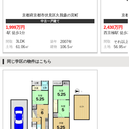
京都府京都市伏見区久我森の宮町
京
中古一戸建て
1,999万円
2,430万円
-駅 徒歩1分
西京極駅 徒歩2
3LDK
間取
築年
2007年
間取
それ以上
土地
61.06㎡
建物
106.5㎡
土地
56.95㎡
同じ学区の物件はこちら