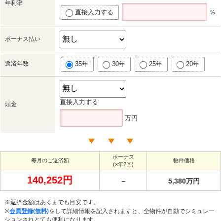
年利率
直接入力する
％
ボーナス払い
返済年数
35年
30年
25年
20年
直接入力する
頭金
万円
ボーナス
毎月のご返済額
物件価格
(×年2回)
140,252円
－
5,380万円
※返済金額はあくまでも目安です。
※
会員登録(無料)
をして詳細情報を記入されますと、全物件が自動でシミュレー
ションされとても便利になります。