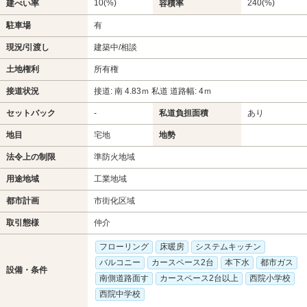
10(%)
240(%)
建ぺい率
容積率
駐車場
有
現況/引渡し
建築中/相談
土地権利
所有権
接道状況
接道: 南 4.83ｍ 私道 道路幅: 4ｍ
セットバック
-
私道負担面積
あり
地目
宅地
地勢
法令上の制限
準防火地域
用途地域
工業地域
都市計画
市街化区域
取引態様
仲介
フローリング
床暖房
システムキッチン
バルコニー
カースペース2台
本下水
都市ガス
設備・条件
南側道路面す
カースペース2台以上
西院小学校
西院中学校