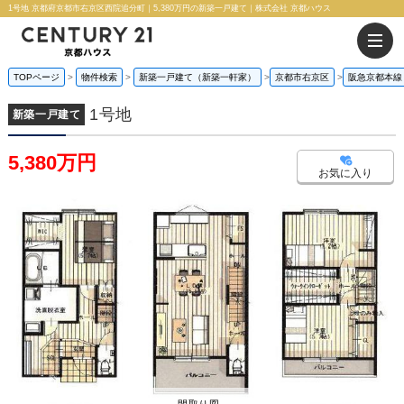
1号地 京都府京都市右京区西院追分町｜5,380万円の新築一戸建て｜株式会社 京都ハウス
TOPページ
物件検索
新築一戸建て（新築一軒家）
京都市右京区
阪急京都本線
1号地
新築一戸建て
5,380万円
お気に入り