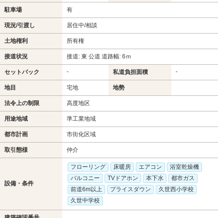
駐車場
有
現況/引渡し
居住中/相談
土地権利
所有権
接道状況
接道: 東 公道 道路幅: 6ｍ
-
-
セットバック
私道負担面積
地目
宅地
地勢
法令上の制限
高度地区
用途地域
準工業地域
都市計画
市街化区域
取引態様
仲介
フローリング
床暖房
エアコン
浴室乾燥機
バルコニー
TVドアホン
本下水
都市ガス
設備・条件
前道6m以上
プライスダウン
久世西小学校
久世中学校
建築確認番号