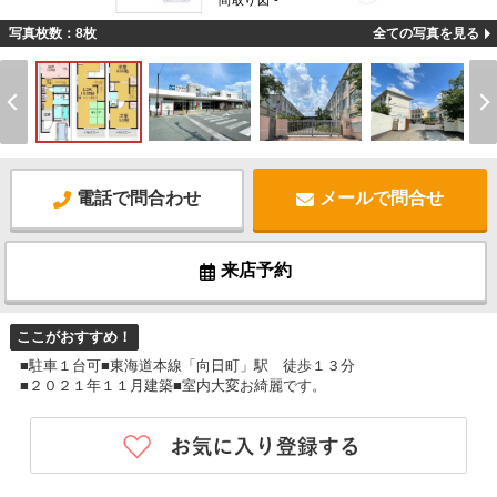
間取り図 -
写真枚数：8枚
全ての写真を見る
電話で問合わせ
メールで問合せ
来店予約
ここがおすすめ！
■駐車１台可■東海道本線「向日町」駅 徒歩１３分
■２０２１年１１月建築■室内大変お綺麗です。