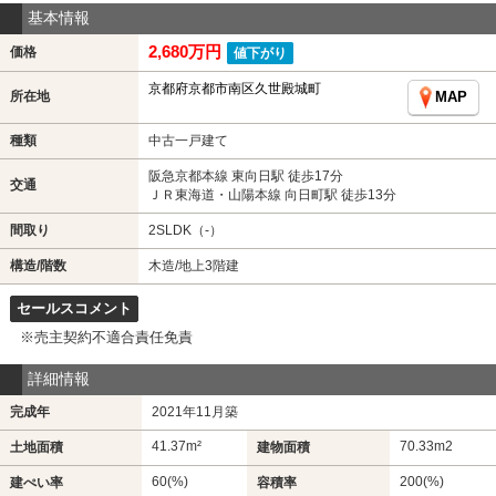
基本情報
2,680万円
価格
値下がり
京都府京都市南区久世殿城町
所在地
MAP
種類
中古一戸建て
阪急京都本線 東向日駅 徒歩17分
交通
ＪＲ東海道・山陽本線 向日町駅 徒歩13分
間取り
2SLDK（-）
構造/階数
木造/地上3階建
セールスコメント
※売主契約不適合責任免責
詳細情報
完成年
2021年11月築
41.37m²
70.33m
2
土地面積
建物面積
60(%)
200(%)
建ぺい率
容積率