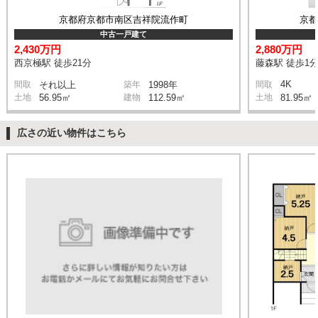
京都府京都市南区吉祥院流作町
京
中古一戸建て
2,430万円
2,880万円
西京極駅 徒歩21分
藤森駅 徒歩1
4K
間取
それ以上
築年
1998年
間取
土地
56.95㎡
建物
112.59㎡
土地
81.95㎡
広さの近い物件はこちら