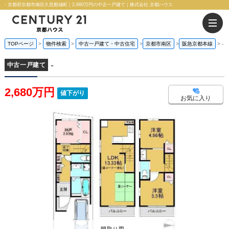
- 京都府京都市南区久世殿城町｜2,680万円の中古一戸建て｜株式会社 京都ハウス
TOPページ
物件検索
中古一戸建て・中古住宅
京都市南区
阪急京都本線
-
-
中古一戸建て
2,680万円
値下がり
お気に入り