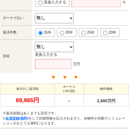
直接入力する
％
ボーナス払い
返済年数
35年
30年
25年
20年
直接入力する
頭金
万円
ボーナス
毎月のご返済額
物件価格
(×年2回)
69,865円
－
2,680万円
※返済金額はあくまでも目安です。
※
会員登録(無料)
をして詳細情報を記入されますと、全物件が自動でシミュレー
ションされとても便利になります。