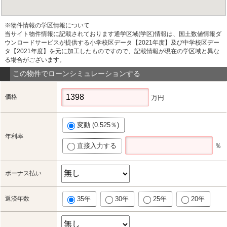
※物件情報の学区情報について
当サイト物件情報に記載されております通学区域(学区)情報は、国土数値情報ダ
ウンロードサービスが提供する小学校区データ【2021年度】及び中学校区デー
タ【2021年度】を元に加工したものですので、記載情報が現在の学区域と異な
る場合がございます。
この物件でローンシミュレーションする
価格
万円
変動 (0.525％)
年利率
直接入力する
％
ボーナス払い
返済年数
35年
30年
25年
20年