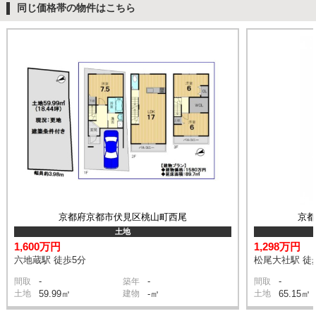
同じ価格帯の物件はこちら
京都府京都市伏見区桃山町西尾
京
土地
1,600万円
1,298万円
六地蔵駅 徒歩5分
松尾大社駅 徒
-
-
-
間取
築年
間取
土地
59.99㎡
建物
-㎡
土地
65.15㎡