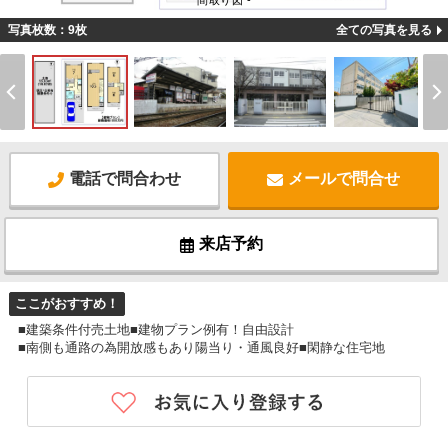
間取り図 -
写真枚数：9枚
全ての写真を見る
電話で問合わせ
メールで問合せ
来店予約
ここがおすすめ！
■建築条件付売土地■建物プラン例有！自由設計
■南側も通路の為開放感もあり陽当り・通風良好■閑静な住宅地