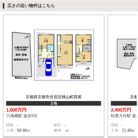
広さの近い物件はこちら
京都府京都市伏見区桃山町西尾
京
土地
1,600万円
2,400万円
六地蔵駅 徒歩5分
松尾大社駅 徒
-
-
-
間取
築年
間取
土地
59.99㎡
建物
-㎡
土地
71.49㎡