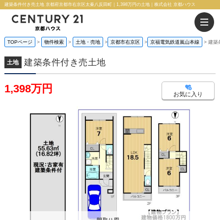
建築条件付き売土地 京都府京都市右京区太秦八反田町｜1,398万円の土地｜株式会社 京都ハウス
TOPページ
物件検索
土地・売地
京都市右京区
京福電気鉄道嵐山本線
建築
建築条件付き売土地
土地
1,398万円
お気に入り