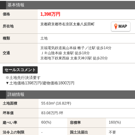
基本情報
1,398万円
価格
京都府京都市右京区太秦八反田町
所在地
MAP
種類
土地
京福電気鉄道嵐山本線 帷子ノ辻駅 徒歩14分
交通
ＪＲ山陰本線 太秦駅 徒歩18分
京都地下鉄東西線 太秦天神川駅 徒歩20分
セールスコメント
※土地先行決済要す
▼土地価格1398万円/建物価格1800万円
詳細情報
土地面積
55.63m² (16.82坪)
坪単価
83.08万円 /坪
60(%)
160(%)
建ぺい率
容積率
法令上の制限
-
国土法届出
不要