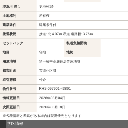
現況/引渡し
更地/相談
土地権利
所有権
建築条件
建築条件付
接道状況
接道: 北 4.07ｍ 私道 道路幅: 3.76ｍ
-
-
セットバック
私道負担面積
地目
宅地
地勢
用途地域
第一種中高層住居専用地域
都市計画
市街化区域
取引態様
仲介
RHS-097901-43861
物件番号
情報更新日
2026年08月04日
次回更新日
2026年08月18日
※各種情報と差異がある場合は現況優先となります
学区情報