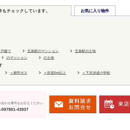
件もチェックしています。
お気に入り物件
古戸建て
五条駅のマンション
五条駅の土地
のマンション
の土地
す
＋都市ガス
＋前道6m以上
＋下京渉成小学校
い合わせ番号をお伝えください
-097901-43937