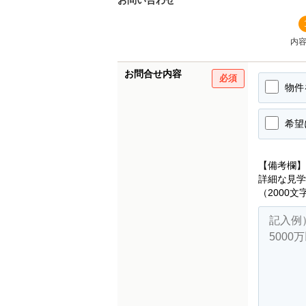
お問い合わせ
内
お問合せ内容
必須
物件
希望
【備考欄】
詳細な見学
（2000文