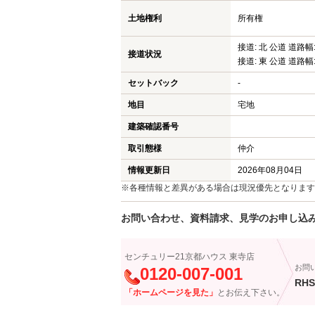
土地権利
所有権
接道: 北 公道 道路幅:
接道状況
接道: 東 公道 道路幅:
セットバック
-
地目
宅地
建築確認番号
取引態様
仲介
情報更新日
2026年08月04日
※各種情報と差異がある場合は現況優先となります
お問い合わせ、資料請求、見学のお申し込
センチュリー21京都ハウス 東寺店
お問
0120-007-001
RHS
「ホームページを見た」
とお伝え下さい。