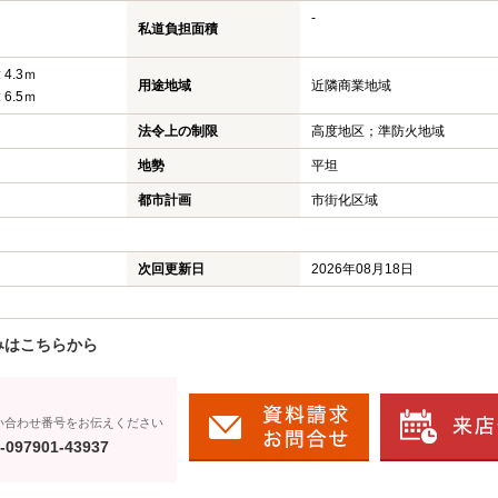
-
私道負担面積
 4.3ｍ
用途地域
近隣商業地域
 6.5ｍ
法令上の制限
高度地区；準防火地域
地勢
平坦
都市計画
市街化区域
次回更新日
2026年08月18日
みはこちらから
い合わせ番号をお伝えください
-097901-43937