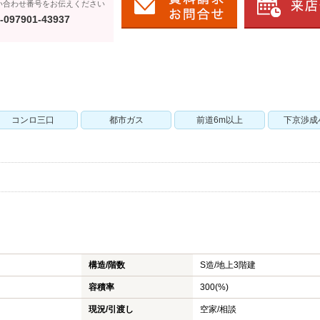
い合わせ番号をお伝えください
-097901-43937
コンロ三口
都市ガス
前道6m以上
下京渉成
構造/階数
S造/
地上3階建
容積率
300(%)
現況/引渡し
空家/相談