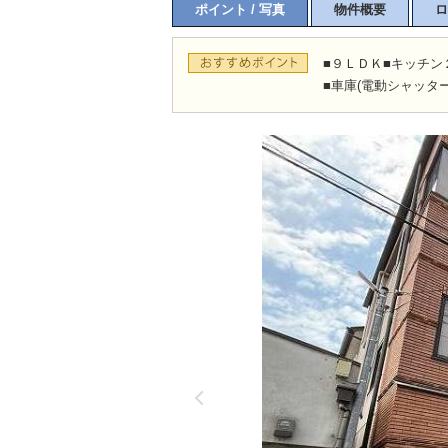
ポイント / 写真
物件概要
ロ
■９ＬＤＫ■キッチン
■車庫(電動シャッター