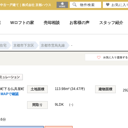
物件検索
お気に入
円の中古一戸建て｜株式会社 京都ハウス
宅
Wロフトの家
売却相談
お客様の声
スタッフ紹介
住宅
京都市下京区
京都市営烏丸線
-
屋町下る仏具屋町
113.98m² (34.47坪)
土地面積
建物面積
29
MAPで確認
9LDK （-）
間取り
6分