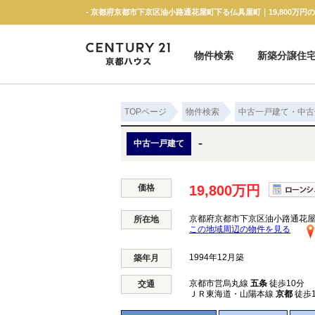
- 京都府京都市下京区油小路通花屋町下る仏具屋町｜19,800万
物件検索
新築分譲住
新築一戸建て
中古一戸建て
マンション
土地
TOPページ
物件検索
中古一戸建て・中古
-
中古一戸建て
価格
19,800万円
京都府京都市下京区油小路通花
所在地
この地域周辺の物件を見る
1994年12月築
築年月
京都市営烏丸線
五条
徒歩10分
交通
ＪＲ東海道・山陽本線
京都
徒歩1