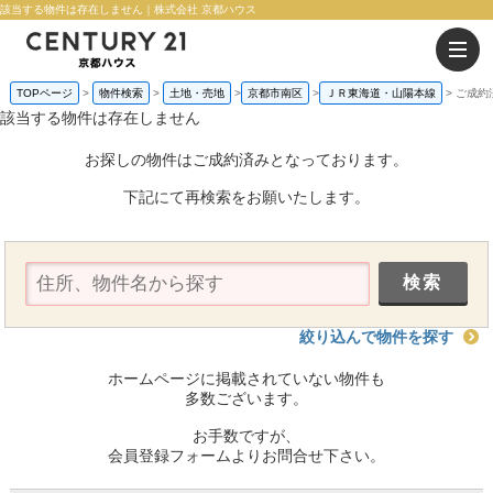
該当する物件は存在しません｜株式会社 京都ハウス
TOPページ
物件検索
土地・売地
京都市南区
ＪＲ東海道・山陽本線
ご成約
該当する物件は存在しません
お探しの物件はご成約済みとなっております。
下記にて再検索をお願いたします。
絞り込んで物件を探す
ホームページに掲載されていない物件も
多数ございます。
お手数ですが、
会員登録フォームよりお問合せ下さい。