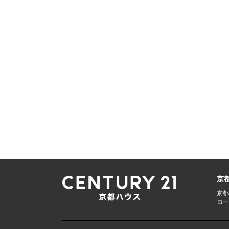
京
京都
ロー