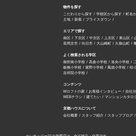
物件を探す
こだわりから探す
学校区から探す
町名
土地
新着
プライスダウン
エリアで探す
南区
下京区
中京区
上京区
東山区
長岡京市
向日市
大山崎町
久御山町
よく検索される学区
御所南小学校
高倉小学校
洛央小学校
板橋小学校
紫野小学校
鳳徳小学校
桂
吉祥院小学校
コンテンツ
Wロフトの家
お客様インタビュー
自社
WEBチラシ
建てたい
マンションカタロ
京都ハウスについて
会社概要
スタッフ紹介
スタッフブログ
センチュリー21の加盟店は、全て独立・自営です。