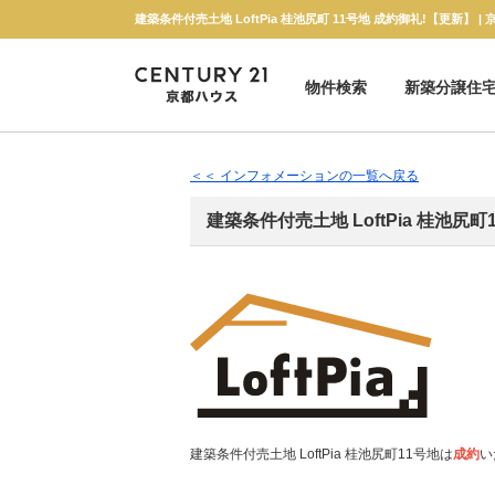
物件検索
新築分譲住
新築一戸建て
中古一戸建て
マンション
土地
＜＜ インフォメーションの一覧へ戻る
建築条件付売土地 LoftPia 桂池尻町
建築条件付売土地 LoftPia 桂池尻町11号地は
成約
い