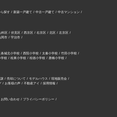
から探す
新築一戸建て
中古一戸建て
中古マンション
山科区
伏見区
西京区
右京区
北区
左京区
亀岡市
宇治市
二条城北小学校
西院小学校
太秦小学校
竹田小学校
小学校
桂東小学校
桂徳小学校
唐橋小学校
分譲
売却について
モデルハウス
現地販売会
グ
お客様の声
不動産アイ
採用情報
お問い合わせ
プライバシーポリシー