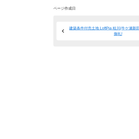
ページ作成日
建築条件付売土地 LoftPia 桂川(牛ケ瀬新
御礼!