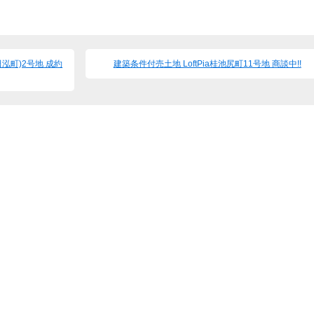
田泓町)2号地 成約
建築条件付売土地 LoftPia桂池尻町11号地 商談中!!