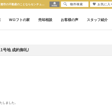
物件検索
お気に入
建築条件付売土地 LoftPia 桂池尻町 11号地 成約御礼!【更新】 | 京都市の不動産のことならセンチュリー21京都ハウス
宅
Wロフトの家
売却相談
お客様の声
スタッフ紹介
11号地 成約御礼!
たしました。