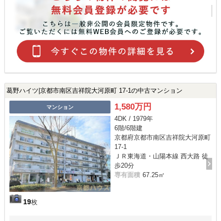
葛野ハイツ|京都市南区吉祥院大河原町 17-1の中古マンション
1,580万円
マンション
4DK / 1979年
6階/6階建
京都府京都市南区吉祥院大河原町
17-1
ＪＲ東海道・山陽本線 西大路 徒
歩20分
専有面積
67.25㎡
19
枚