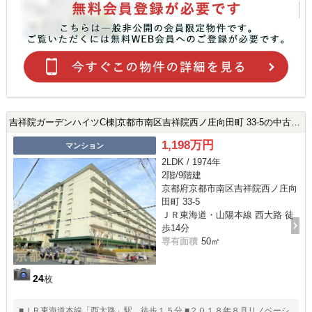
吉祥院ガーデンハイツC棟|京都市南区吉祥院西ノ庄向田町 33-5の中古マンション
1,198万円
マンション
2LDK / 1974年
2階/9階建
京都府京都市南区吉祥院西ノ庄向
田町 33-5
ＪＲ東海道・山陽本線 西大路 徒
歩14分
専有面積
50㎡
24
枚
■ＪＲ東海道本線「西大路」駅 徒歩１５分 ■２０１８年８月リノベーシ