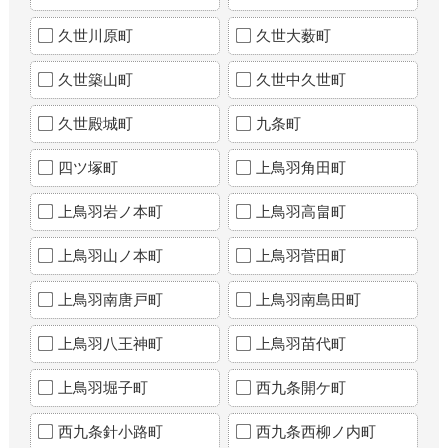
久世川原町
久世大薮町
久世築山町
久世中久世町
久世殿城町
九条町
四ツ塚町
上鳥羽角田町
上鳥羽岩ノ本町
上鳥羽高畠町
上鳥羽山ノ本町
上鳥羽菅田町
上鳥羽南唐戸町
上鳥羽南島田町
上鳥羽八王神町
上鳥羽苗代町
上鳥羽堀子町
西九条開ケ町
西九条針小路町
西九条西柳ノ内町