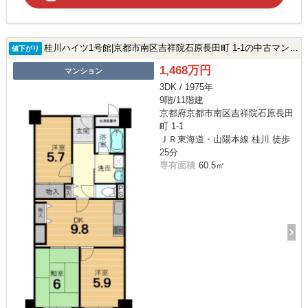
桂川ハイツ1号館|京都市南区吉祥院石原長田町 1-1の中古マンション
値下がり
1,468万円
マンション
3DK / 1975年
9階/11階建
京都府京都市南区吉祥院石原長田
町 1-1
ＪＲ東海道・山陽本線 桂川 徒歩
25分
専有面積
60.5㎡