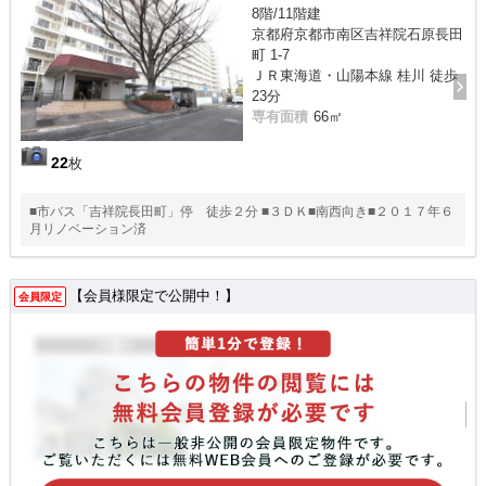
8階/11階建
京都府京都市南区吉祥院石原長田
町 1-7
ＪＲ東海道・山陽本線 桂川 徒歩
23分
専有面積
66㎡
22
枚
■市バス「吉祥院長田町」停 徒歩２分 ■３ＤＫ■南西向き■２０１７年６
月リノベーション済
【会員様限定で公開中！】
会員限定