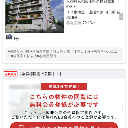
京都府京都市南区久世殿城町
575-3
ＪＲ東海道・山陽本線 向日町 徒
歩19分
専有面積
70.15㎡
9
枚
■閑静な住宅地■東海道本線「向日町」駅 徒歩１９分 ■南向きバルコニ
ー■全居室６帖以上■改装履歴有
【会員様限定で公開中！】
会員限定