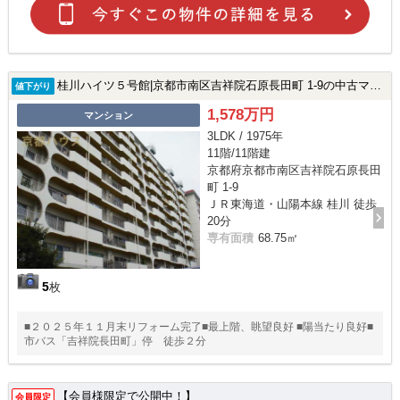
桂川ハイツ５号館|京都市南区吉祥院石原長田町 1-9の中古マンション
値下がり
1,578万円
マンション
3LDK / 1975年
11階/11階建
京都府京都市南区吉祥院石原長田
町 1-9
ＪＲ東海道・山陽本線 桂川 徒歩
20分
専有面積
68.75㎡
5
枚
■２０２５年１１月末リフォーム完了■最上階、眺望良好 ■陽当たり良好■
市バス「吉祥院長田町」停 徒歩２分
【会員様限定で公開中！】
会員限定