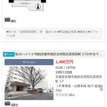
8
枚
■市バス「吉祥院長田町」停 徒歩１分 ■周辺施設充実♪■南向き■リフォ
ーム済
桂川ハイツ２号館|京都市南区吉祥院石原長田町 1-7の中古マンション
値下がり
1,490万円
マンション
2LDK / 1975年
10階/11階建
京都府京都市南区吉祥院石原長田
町 1-7
ＪＲ東海道・山陽本線 桂川 徒歩
23分
専有面積
66㎡
22
枚