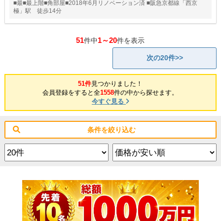
■最■最上階■角部屋■2018年6月リノベーション済 ■阪急京都線「西京
極」駅 徒歩14分
51
1～20
件中
件を表示
次の20件>>
51件
見つかりました！
会員登録をすると全
1558
件の中から探せます。
今すぐ見る
条件を絞り込む