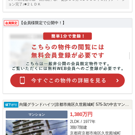
ョン完了♪■２ＬＤＫ
【会員様限定で公開中！】
会員限定
向陽グランドハイツ|京都市南区久世殿城町 575-3の中古マンション
値下がり
1,380万円
マンション
2LDK / 1977年
3階/7階建
京都府京都市南区久世殿城町