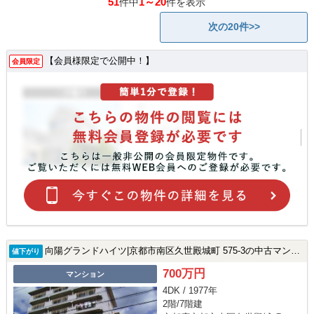
51
1～20
件中
件を表示
次の20件>>
【会員様限定で公開中！】
会員限定
向陽グランドハイツ|京都市南区久世殿城町 575-3の中古マンション
値下がり
700万円
マンション
4DK / 1977年
2階/7階建