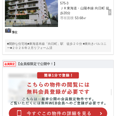
575-3
ＪＲ東海道・山陽本線 向日町 徒
歩20分
専有面積
53.68㎡
9
枚
■閑静な住宅地■東海道本線「向日町」駅 徒歩２０分 ■東向きバルコニ
ー■２０２６年２月リフォーム済
【会員様限定で公開中！】
会員限定