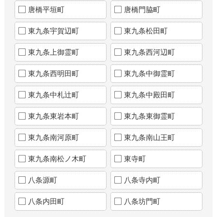
唐橋平垣町
唐橋門脇町
東九条宇賀辺町
東九条松田町
東九条上御霊町
東九条西河辺町
東九条西明田町
東九条中御霊町
東九条中札辻町
東九条中殿田町
東九条東岩本町
東九条東御霊町
東九条南河原町
東九条南山王町
東九条南松ノ木町
東寺町
八条源町
八条寺内町
八条内田町
八条坊門町