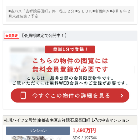
■市バス「吉祥院長田町」停 徒歩２分 ■２ＬＤＫ■南西向き■令和８年２
月末改装完了予定
【会員様限定で公開中！】
会員限定
桂川ハイツ２号館|京都市南区吉祥院石原長田町 1-7の中古マンション
1,490万円
マンション
3DK / 1975年