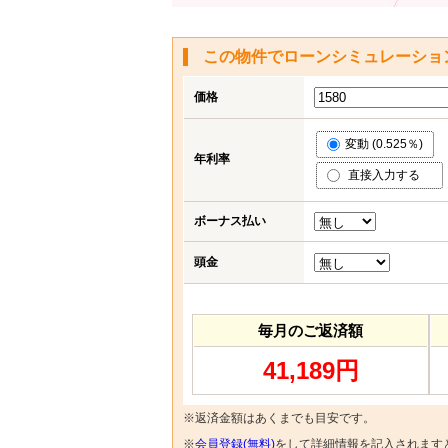
この物件でローンシミュレーショ
価格
変動 (0.525％)
年利率
直接入力する
ボーナス払い
頭金
毎月のご返済額
41,189円
※返済金額はあくまでも目安です。
※
会員登録(無料)
をして詳細情報を記入されます