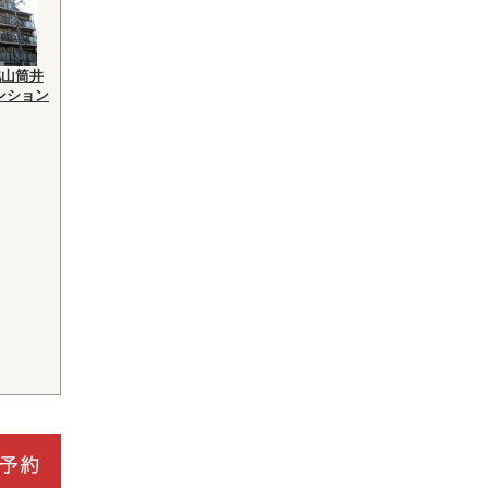
桃山筒井
ンション