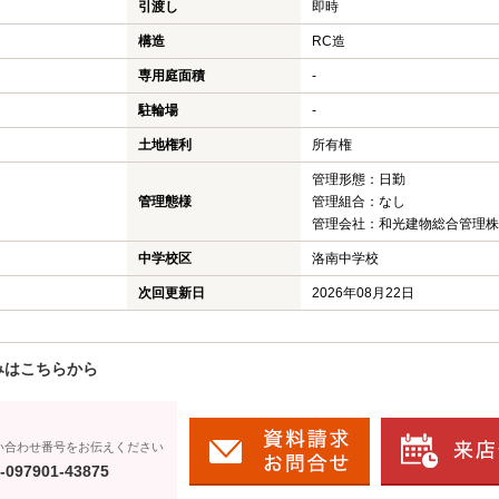
引渡し
即時
構造
RC造
専用庭面積
-
駐輪場
-
土地権利
所有権
管理形態：日勤
管理態様
管理組合：なし
管理会社：和光建物総合管理株
中学校区
洛南中学校
次回更新日
2026年08月22日
みはこちらから
い合わせ番号をお伝えください
-097901-43875