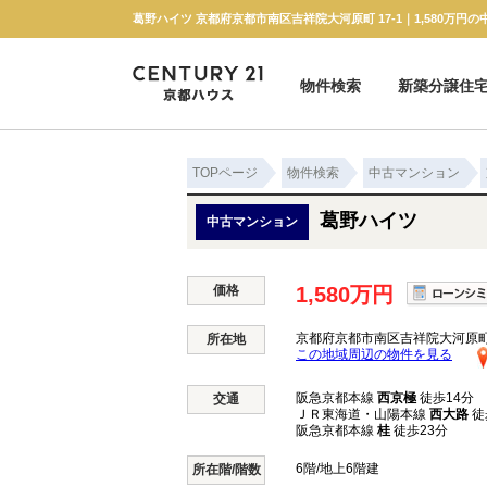
物件検索
新築分譲住
新築一戸建て
中古一戸建て
マンション
土地
TOPページ
物件検索
中古マンション
葛野ハイツ
中古マンション
価格
1,580万円
京都府京都市南区吉祥院大河原町 
所在地
この地域周辺の物件を見る
阪急京都本線
西京極
徒歩14分
交通
ＪＲ東海道・山陽本線
西大路
徒
阪急京都本線
桂
徒歩23分
6階/地上6階建
所在階/階数