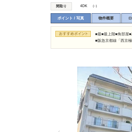
4DK （-）
間取り
ポイント / 写真
物件概要
ロ
■最■最上階■角部屋■
■阪急京都線「西京極