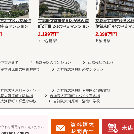
市右京区西京極佃
京都府京都市伏見区深草西浦
京都府京都市伏見区
6の中古マンション
町2丁目 2-1の中古マンション
伊賀東町 47の中古マ
円
2,199万円
2,390万円
くいな橋 駅
丹波橋 駅
の中古戸建て
西京極駅のマンション
西京極駅の土地
祥院大河原町の中古戸建て
吉祥院大河原町のマンション
吉祥院大河原町＋シャワー
吉祥院大河原町＋室内洗濯機置場
祥院大河原町＋駐輪場
吉祥院大河原町＋バイク置き場
院大河原町＋祥豊小学校
吉祥院大河原町＋洛南中学校
い合わせ番号をお伝えください
-097901-43875