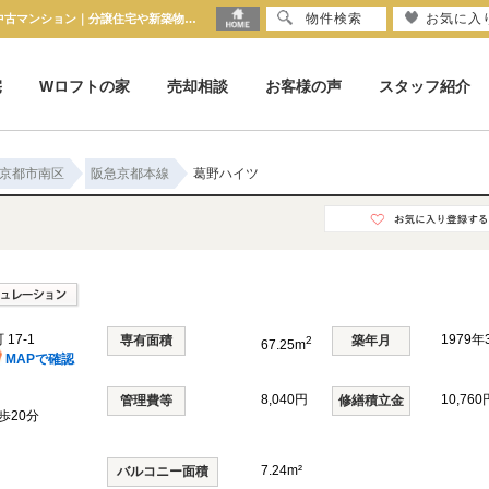
物件検索
お気に入
葛野ハイツ 京都府京都市南区吉祥院大河原町 17-1｜1,580万円の中古マンション｜分譲住宅や新築物件｜株式会社 京都ハウス
宅
Wロフトの家
売却相談
お客様の声
スタッフ紹介
京都市南区
阪急京都本線
葛野ハイツ
17-1
1979
専有面積
築年月
2
67.25m
MAPで確認
8,040円
10,760
管理費等
修繕積立金
歩20分
7.24m²
バルコニー面積