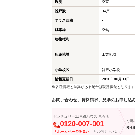
現況
空室
総戸数
94戸
テラス面積
-
駐車場
空無
建物権利
-
用途地域
工業地域 - -
小学校区
祥豊小学校
情報更新日
2026年08月08日
※各種情報と差異がある場合は現況優先となります
お問い合わせ、資料請求、見学のお申し込
センチュリー21京都ハウス 東寺店
お問
0120-007-001
RHS
「ホームページを見た」
とお伝え下さい。