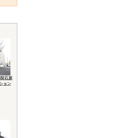
祥院石原
ンション