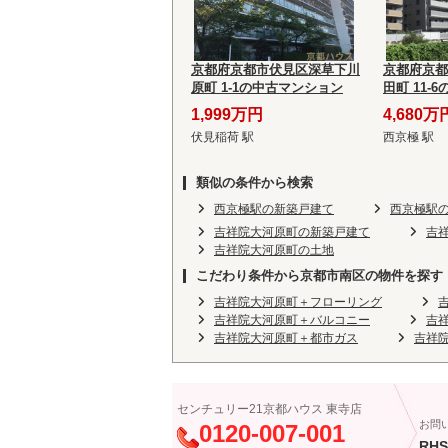
京都府京都市伏見区深草下川
京都府京都
原町 1-1の中古マンション
田町 11-
1,999万円
4,680万
伏見稲荷 駅
西京極 駅
類似の条件から検索
西京極駅の新築戸建て
西京極駅
吉祥院大河原町の新築戸建て
吉
吉祥院大河原町の土地
こだわり条件から京都市南区の物件を探す
吉祥院大河原町＋フローリング
吉祥院大河原町＋バルコニー
吉
吉祥院大河原町＋都市ガス
吉祥
センチュリー21京都ハウス 東寺店
お問
0120-007-001
RHS