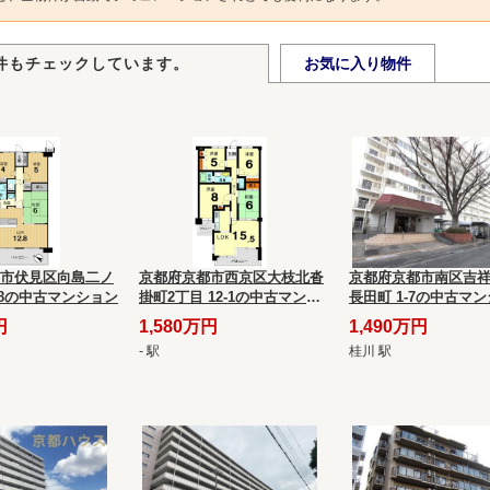
件もチェックしています。
お気に入り物件
市伏見区向島二ノ
京都府京都市西京区大枝北沓
京都府京都市南区吉
-18の中古マンション
掛町2丁目 12-1の中古マンシ
長田町 1-7の中古マ
ョン
円
1,580万円
1,490万円
- 駅
桂川 駅