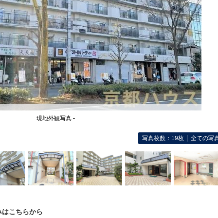
現地外観写真 -
写真枚数：19枚
全ての写
みはこちらから