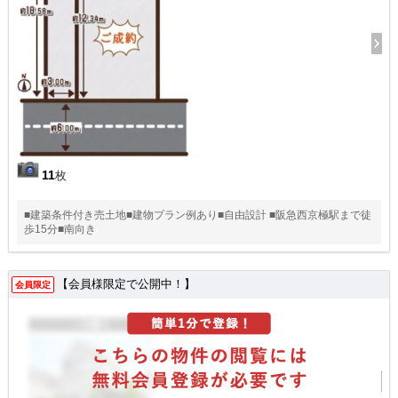
11
枚
■建築条件付き売土地■建物プラン例あり■自由設計 ■阪急西京極駅まで徒
歩15分■南向き
【会員様限定で公開中！】
会員限定