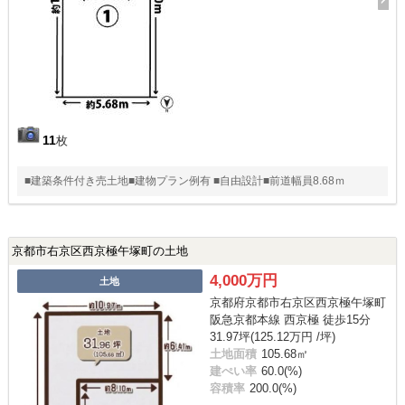
11
枚
■建築条件付き売土地■建物プラン例有 ■自由設計■前道幅員8.68ｍ
京都市右京区西京極午塚町の土地
4,000万円
土地
京都府京都市右京区西京極午塚町
阪急京都本線 西京極 徒歩15分
31.97坪(125.12万円 /坪)
土地面積
105.68㎡
建ぺい率
60.0(%)
容積率
200.0(%)