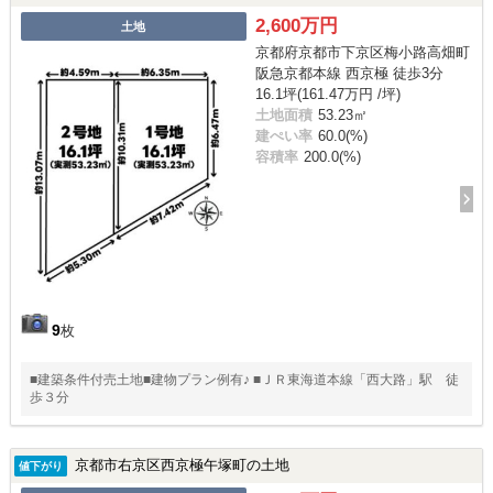
2,600万円
土地
京都府京都市下京区梅小路高畑町
阪急京都本線 西京極 徒歩3分
16.1坪(161.47万円 /坪)
土地面積
53.23㎡
建ぺい率
60.0(%)
容積率
200.0(%)
9
枚
■建築条件付売土地■建物プラン例有♪ ■ＪＲ東海道本線「西大路」駅 徒
歩３分
京都市右京区西京極午塚町の土地
値下がり