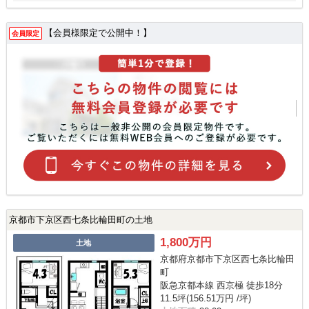
【会員様限定で公開中！】
会員限定
京都市下京区西七条比輪田町の土地
1,800万円
土地
京都府京都市下京区西七条比輪田
町
阪急京都本線 西京極 徒歩18分
11.5坪(156.51万円 /坪)