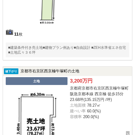
11
枚
■建築条件付き売土地■建物プラン例あり■自由設計 ■ZEH水準省エネ住宅
■土地広々３６坪
京都市右京区西京極午塚町の土地
値下がり
3,200万円
土地
京都府京都市右京区西京極午塚町
阪急京都本線 西京極 徒歩15分
23.68坪(135.15万円 /坪)
土地面積
78.27㎡
建ぺい率
60.0(%)
容積率
200.0(%)