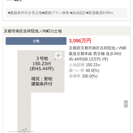
■建築条件付き売土地■建物プラン例有 ■自由設計■前道幅員8.68ｍ
京都市南区吉祥院池ノ内町の土地
3,096万円
土地
京都府京都市南区吉祥院池ノ内町
阪急京都本線 西京極 徒歩34分
45.44坪(68.13万円 /坪)
土地面積
150.23㎡
建ぺい率
60.0(%)
容積率
200.0(%)