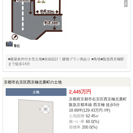
9
枚
■建築条件付き売土地■自由設計！建物プラン例あり ■角地■阪急西京極駅
まで徒歩14分
京都市右京区西京極北裏町の土地
2,445万円
土地
京都府京都市右京区西京極北裏町
阪急京都本線 西京極 徒歩5分
18.89坪(129.43万円 /坪)
土地面積
62.45㎡
建ぺい率
60.0(%)
容積率
200.0(%)