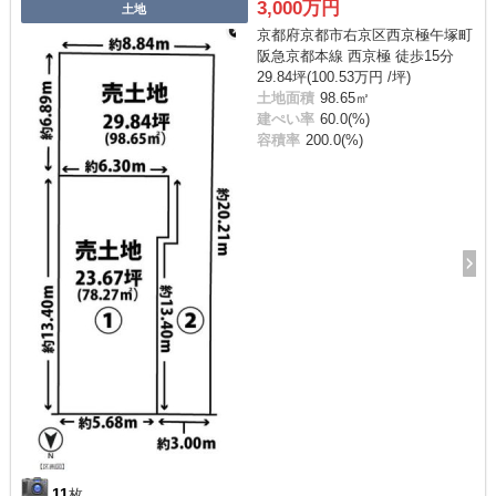
3,000万円
土地
京都府京都市右京区西京極午塚町
阪急京都本線 西京極 徒歩15分
29.84坪(100.53万円 /坪)
土地面積
98.65㎡
建ぺい率
60.0(%)
容積率
200.0(%)
11
枚