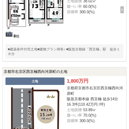
土地面積
38.02㎡
建ぺい率
60.0(%)
容積率
300.0(%)
8
枚
■建築条件付売土地■建物プラン例有♪ ■阪急京都線「西京極」駅 徒歩１
８分
京都市右京区西京極西向河原町の土地
1,800万円
土地
京都府京都市右京区西京極西向河
原町
阪急京都本線 西京極 徒歩14分
16.3坪(110.42万円 /坪)
土地面積
53.89㎡
建ぺい率
70.0(%)
容積率
300.0(%)