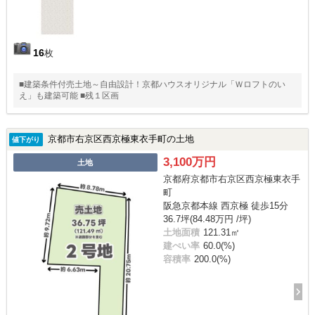
16
枚
■建築条件付売土地～自由設計！京都ハウスオリジナル「Ｗロフトのい
え」も建築可能 ■残１区画
京都市右京区西京極東衣手町の土地
値下がり
3,100万円
土地
京都府京都市右京区西京極東衣手
町
阪急京都本線 西京極 徒歩15分
36.7坪(84.48万円 /坪)
土地面積
121.31㎡
建ぺい率
60.0(%)
容積率
200.0(%)