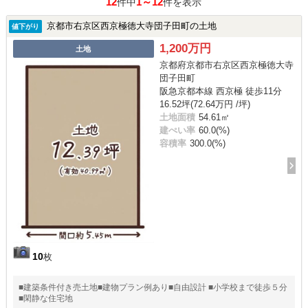
12
1～12
件中
件を表示
京都市右京区西京極徳大寺団子田町の土地
値下がり
1,200万円
土地
京都府京都市右京区西京極徳大寺
団子田町
阪急京都本線 西京極 徒歩11分
16.52坪(72.64万円 /坪)
土地面積
54.61㎡
建ぺい率
60.0(%)
容積率
300.0(%)
10
枚
■建築条件付き売土地■建物プラン例あり■自由設計 ■小学校まで徒歩５分
■閑静な住宅地