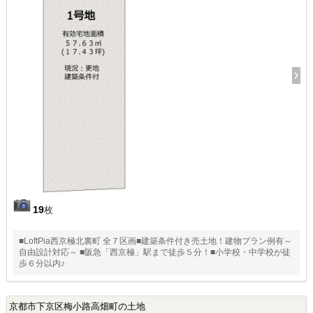
19
枚
■LoftPia西京極北裏町 全７区画■建築条件付き売土地！建物プラン例有～
自由設計対応～ ■阪急「西京極」駅まで徒歩５分！■小学校・中学校が徒
歩６分以内♪
京都市下京区梅小路高畑町の土地