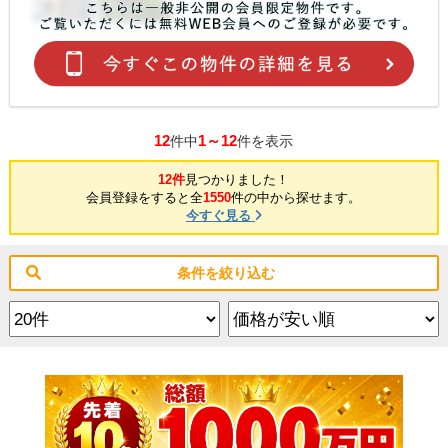
12
1～12
件中
件を表示
12件
見つかりました！
会員登録をすると全
1550
件の中から探せます。
今すぐ見る
条件を絞り込む