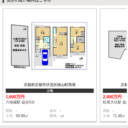
広さの近い物件はこちら
京都府京都市伏見区桃山町西尾
京
土地
1,600万円
2,400万円
六地蔵駅 徒歩5分
松尾大社駅 徒
-
-
-
間取
築年
間取
土地
59.99㎡
建物
-㎡
土地
71.49㎡