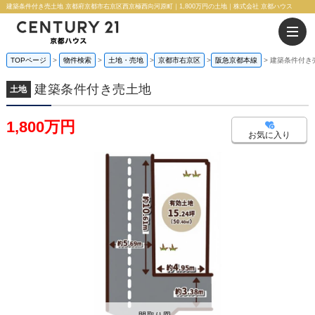
建築条件付き売土地 京都府京都市右京区西京極西向河原町｜1,800万円の土地｜株式会社 京都ハウス
TOPページ
物件検索
土地・売地
京都市右京区
阪急京都本線
建築条件付き
建築条件付き売土地
土地
1,800万円
お気に入り