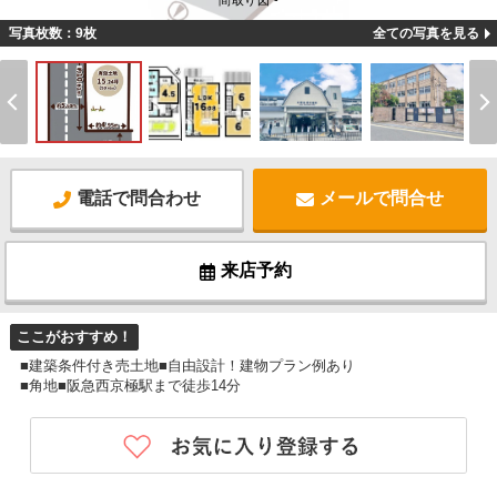
間取り図 -
写真枚数：9枚
全ての写真を見る
電話で問合わせ
メールで問合せ
来店予約
ここがおすすめ！
■建築条件付き売土地■自由設計！建物プラン例あり
■角地■阪急西京極駅まで徒歩14分