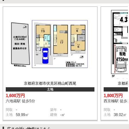
京都府京都市伏見区桃山町西尾
京都
土地
1,600万円
1,800万円
六地蔵駅 徒歩5分
西京極駅 徒歩1
-
-
-
間取
築年
間取
土地
59.99㎡
建物
-㎡
土地
38.02㎡