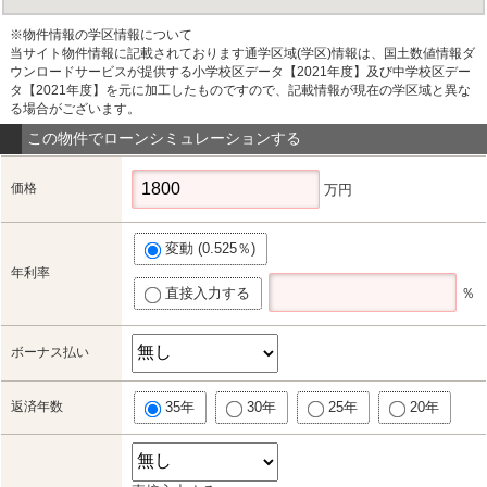
※物件情報の学区情報について
当サイト物件情報に記載されております通学区域(学区)情報は、国土数値情報ダ
ウンロードサービスが提供する小学校区データ【2021年度】及び中学校区デー
タ【2021年度】を元に加工したものですので、記載情報が現在の学区域と異な
る場合がございます。
この物件でローンシミュレーションする
価格
万円
変動 (0.525％)
年利率
直接入力する
％
ボーナス払い
返済年数
35年
30年
25年
20年