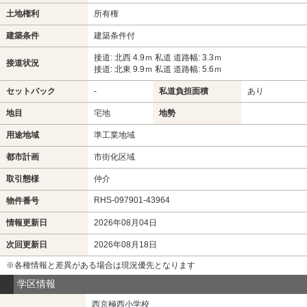
土地権利
所有権
建築条件
建築条件付
接道: 北西 4.9ｍ 私道 道路幅: 3.3ｍ
接道状況
接道: 北東 9.9ｍ 私道 道路幅: 5.6ｍ
セットバック
-
私道負担面積
あり
地目
宅地
地勢
用途地域
準工業地域
都市計画
市街化区域
取引態様
仲介
RHS-097901-43964
物件番号
情報更新日
2026年08月04日
次回更新日
2026年08月18日
※各種情報と差異がある場合は現況優先となります
学区情報
西京極西小学校