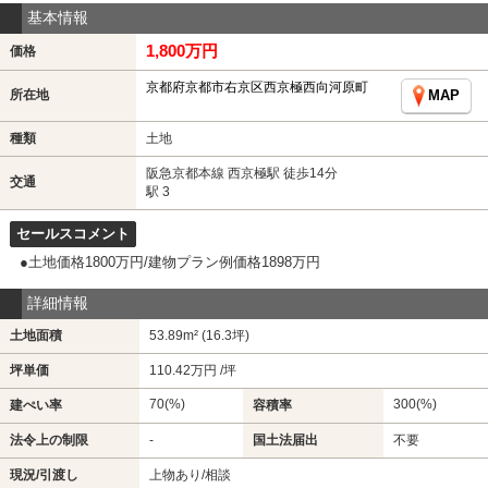
基本情報
1,800万円
価格
京都府京都市右京区西京極西向河原町
所在地
MAP
種類
土地
阪急京都本線 西京極駅 徒歩14分
交通
駅 3
セールスコメント
●土地価格1800万円/建物プラン例価格1898万円
詳細情報
土地面積
53.89m² (16.3坪)
坪単価
110.42万円 /坪
70(%)
300(%)
建ぺい率
容積率
法令上の制限
-
国土法届出
不要
現況/引渡し
上物あり/相談