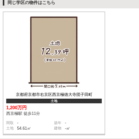
同じ学区の物件はこちら
京都府京都市右京区西京極徳大寺団子田町
土地
1,200万円
西京極駅 徒歩11分
-
-
間取
築年
土地
54.61㎡
建物
-㎡