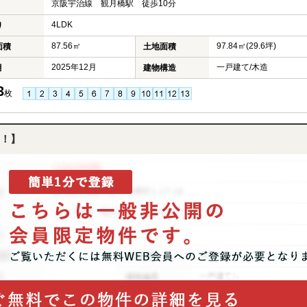
京阪宇治線 観月橋駅 徒歩10分
4LDK
り
87.56㎡
97.84㎡(29.6坪)
面積
土地面積
2025年12月
一戸建て/木造
月
建物構造
3
枚
！】