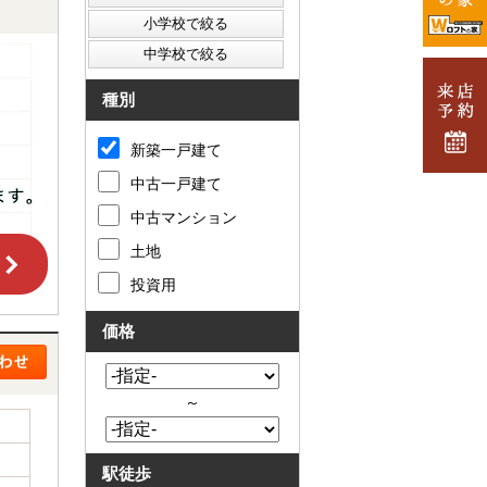
種別
新築一戸建て
中古一戸建て
中古マンション
土地
投資用
価格
～
駅徒歩