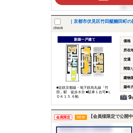
｜京都市伏見区竹田醍醐田町の
check
新築一戸建て
価格
所在
交通
間取
建物
築年
■近鉄京都線・地下鉄烏丸線「竹
田」駅 徒歩８分 ■駐車１台可■Ｌ
9
ＤＫ１５.６帖
【会員様限定で公開中
会員限定
NEW