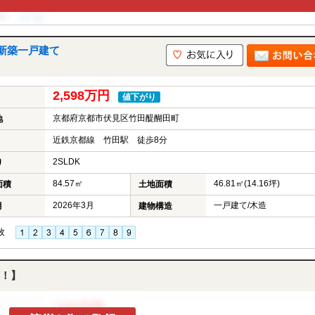
新築一戸建て
2,598万円
値下がり
京都府京都市伏見区竹田醍醐田町
地
近鉄京都線 竹田駅 徒歩8分
2SLDK
り
84.57㎡
46.81㎡(14.16坪)
面積
土地面積
2026年3月
一戸建て/木造
月
建物構造
枚
！】