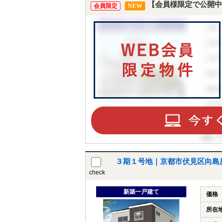
【会員様限定で公開中
会員限定
NEW
３期１号地｜京都市伏見区向島
check
新築一戸建て
価格
所在