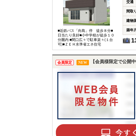
交通
間取
建物
築年
■近鉄バス「向島」停 徒歩８分■
日当たり良好■小中学校が徒歩１０
1
分圏内 ■間口広々で駐車楽々(１台
可)■ＺＥＨ水準省エネ住宅
【会員様限定で公開中
会員限定
NEW