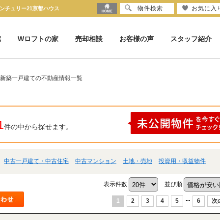
物件検索
お気に入
ンチュリー21京都ハウス
宅
Wロフトの家
売却相談
お客様の声
スタッフ紹介
 新築一戸建ての不動産情報一覧
1
件の中から探せます。
中古一戸建て・中古住宅
中古マンション
土地・売地
投資用・収益物件
表示件数
並び順
...
1
2
3
4
5
6
次