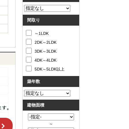
間取り
～1LDK
2DK～2LDK
3DK～3LDK
4DK～4LDK
5DK～5LDK以上
築年数
建物面積
～