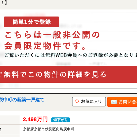
！】
庚申町の新築一戸建て
2,498万円
値下がり
京都府京都市伏見区向島庚申町
地