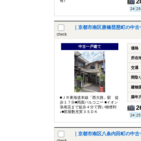
2
有♪
｜京都市南区唐橋琵琶町の中古
check
中古一戸建て
価格
所在
交通
間取
建物
築年
■ＪＲ東海道本線「西大路」駅 徒
歩１７分■両面バルコニー ■イオン
2
洛南店まで徒歩４分で買い物便利
♪■部屋数充実３ＳＤＫ
｜京都市南区八条内田町の中古
check