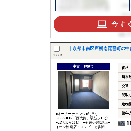
｜京都市南区唐橋南琵琶町の中
check
中古一戸建て
価格
所在
交通
間取
建物
築年
■オーナーチェンジ■利回り
5.33％■JR「西大路」駅徒歩15分
1
■LDK広々16帖！■全居室6帖以上■
イオン洛南店・コンビニ徒歩圏内