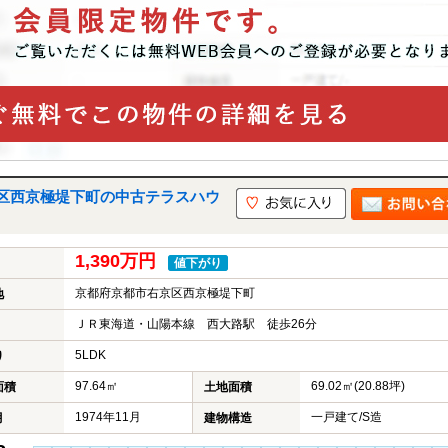
区西京極堤下町の中古テラスハウ
1,390万円
値下がり
京都府京都市右京区西京極堤下町
地
ＪＲ東海道・山陽本線 西大路駅 徒歩26分
5LDK
り
97.64㎡
69.02㎡(20.88坪)
面積
土地面積
1974年11月
一戸建て/S造
月
建物構造