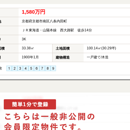
1,580万円
京都府京都市南区八条内田町
地
ＪＲ東海道・山陽本線 西大路駅 徒歩14分
3K
り
33.38㎡
100.14㎡(30.29坪)
面積
土地面積
1900年1月
一戸建て/木造
月
建物構造
枚