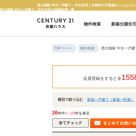
西大路駅 中古一戸建て・中古住宅｜京都市の不動産のことならセ
西大路駅 中古一戸建て・中古住宅の検索結果一覧
物件検索
新築分譲住
新築一戸建て
中古一戸建て
マンション
土地
TOPページ
物件検索
西大路駅 中古一戸
155
会員登録をすると全
種別で絞り込む
新築一戸建て（新築一軒家）
26
件中
1～20
件を表示