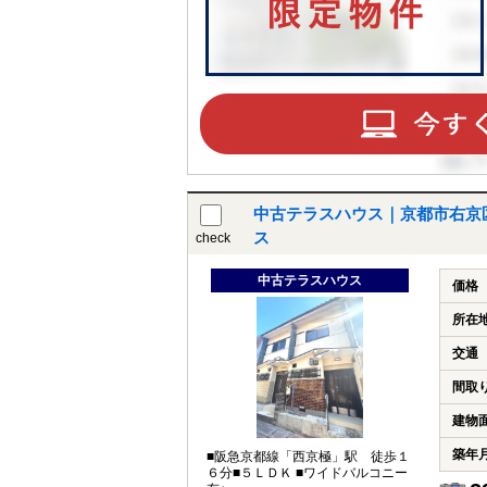
中古テラスハウス｜京都市右京
ス
check
中古テラスハウス
価格
所在
交通
間取
建物
築年
■阪急京都線「西京極」駅 徒歩１
６分■５ＬＤＫ ■ワイドバルコニー