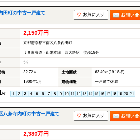
内田町の中古一戸建て
2,150万円
京都府京都市南区八条内田町
地
ＪＲ東海道・山陽本線 西大路駅 徒歩18分
5K
り
32.72㎡
63.40㎡(19.18坪)
面積
土地面積
1900年1月
一戸建て/木造
月
建物構造
1
枚
区八条寺内町の中古一戸建て
2,380万円