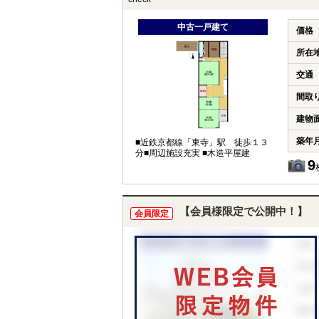
中古一戸建て
価格
所在
交通
間取
建物
築年
■近鉄京都線「東寺」駅 徒歩１３
分■周辺施設充実 ■木造平屋建
9
【会員様限定で公開中！】
会員限定