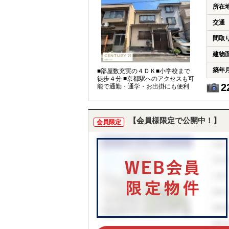
所在
交通
間取
建物
築年
■部屋数充実の４ＤＫ■小学校まで
徒歩４分 ■京都駅へのアクセスも可
2
能で通勤・通学・お出掛にも便利
【会員様限定で公開中！】
会員限定