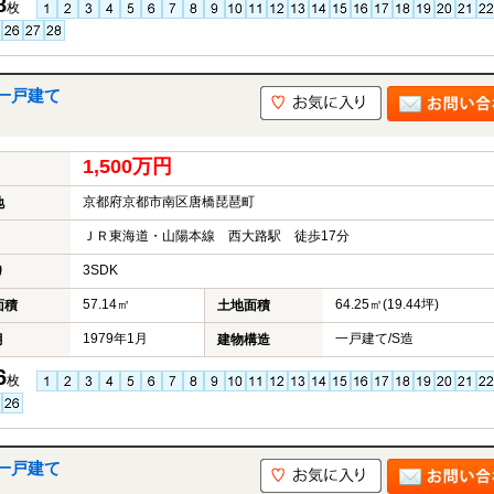
8
枚
一戸建て
1,500万円
京都府京都市南区唐橋琵琶町
地
ＪＲ東海道・山陽本線 西大路駅 徒歩17分
3SDK
り
57.14㎡
64.25㎡(19.44坪)
面積
土地面積
1979年1月
一戸建て/S造
月
建物構造
6
枚
一戸建て