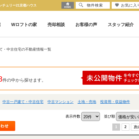
物件検索
お気に入
ンチュリー21京都ハウス
宅
Wロフトの家
売却相談
お客様の声
スタッフ紹介
建て・中古住宅の不動産情報一覧
8
件の中から探せます。
中古一戸建て・中古住宅
中古マンション
土地・売地
投資用・収益物件
表示件数
並び順
1
2
次