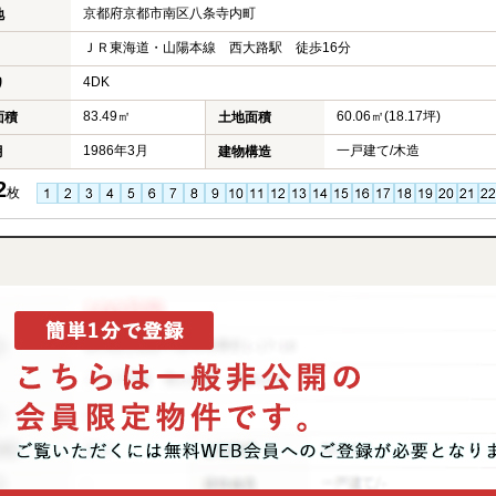
京都府京都市南区八条寺内町
地
ＪＲ東海道・山陽本線 西大路駅 徒歩16分
4DK
り
83.49㎡
60.06㎡(18.17坪)
面積
土地面積
1986年3月
一戸建て/木造
月
建物構造
2
枚