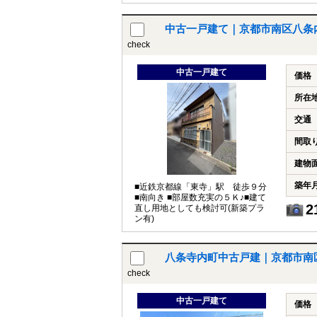
で生活便利♪
中古一戸建て｜京都市南区八条
check
中古一戸建て
価格
所在
交通
間取
建物
築年
■近鉄京都線「東寺」駅 徒歩９分
■南向き ■部屋数充実の５Ｋ♪■建て
2
直し用地としても検討可(新築プラ
ン有)
八条寺内町中古戸建｜京都市南
check
中古一戸建て
価格