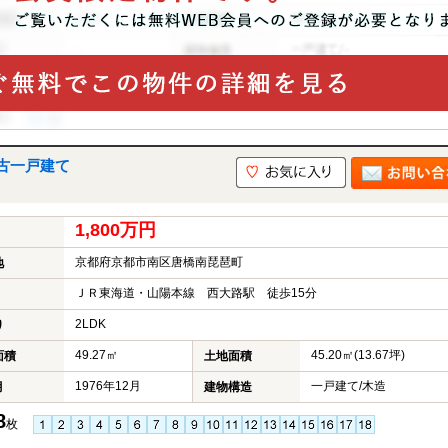
古一戸建て
1,800万円
京都府京都市南区唐橋南琵琶町
地
ＪＲ東海道・山陽本線 西大路駅 徒歩15分
2LDK
り
49.27㎡
45.20㎡(13.67坪)
面積
土地面積
1976年12月
一戸建て/木造
月
建物構造
8
枚