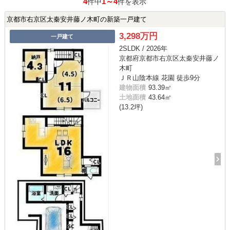
4
1～4
件中
件を表示
京都市右京区太秦安井藤ノ木町の新築一戸建て
3,298万円
一戸建て
2SLDK / 2026年
京都府京都市右京区太秦安井藤ノ
木町
ＪＲ山陰本線 花園 徒歩9分
建物面積
93.39㎡
土地面積
43.64㎡
(13.2坪)