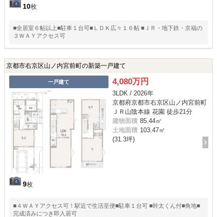
10
枚
■全居室６帖以上■駐車１台可■ＬＤＫ広々１６帖 ■ＪＲ・地下鉄・京福の
３ＷＡＹアクセス可
京都市右京区山ノ内宮前町の新築一戸建て
4,080万円
一戸建て
3LDK / 2026年
京都府京都市右京区山ノ内宮前町
ＪＲ山陰本線 花園 徒歩21分
建物面積
85.44㎡
土地面積
103.47㎡
(31.3坪)
9
枚
■４ＷＡＹアクセス可！駅近で生活至便■駐車１台可 ■幹太くん付■角地■
完成済みにつき即入居可