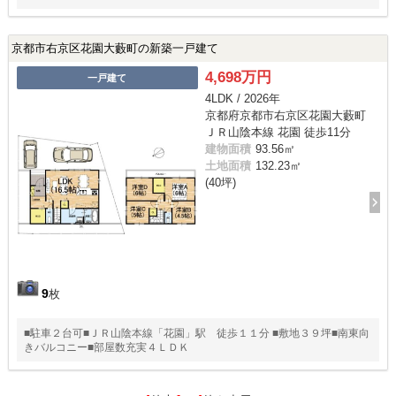
京都市右京区花園大藪町の新築一戸建て
4,698万円
一戸建て
4LDK / 2026年
京都府京都市右京区花園大藪町
ＪＲ山陰本線 花園 徒歩11分
建物面積
93.56㎡
土地面積
132.23㎡
(40坪)
9
枚
■駐車２台可■ＪＲ山陰本線「花園」駅 徒歩１１分 ■敷地３９坪■南東向
きバルコニー■部屋数充実４ＬＤＫ