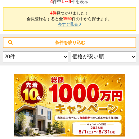
4
1～4
件中
件を表示
4件
見つかりました！
会員登録をすると全
1550
件の中から探せます。
今すぐ見る
条件を絞り込む