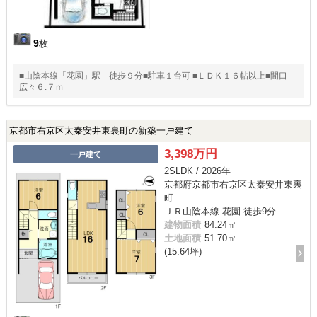
9
枚
■山陰本線「花園」駅 徒歩９分■駐車１台可 ■ＬＤＫ１６帖以上■間口
広々６.７ｍ
京都市右京区太秦安井東裏町の新築一戸建て
3,398万円
一戸建て
2SLDK / 2026年
京都府京都市右京区太秦安井東裏
町
ＪＲ山陰本線 花園 徒歩9分
建物面積
84.24㎡
土地面積
51.70㎡
(15.64坪)