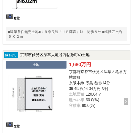
8
枚
■建築条件無売土地■ＪＲ奈良線「ＪＲ藤森」駅 徒歩８分 ■幅員広々約
６.０２ｍ
京都市伏見区深草大亀谷万帖敷町の土地
値下がり
1,680万円
土地
京都府京都市伏見区深草大亀谷万
帖敷町
京阪本線 墨染 徒歩14分
36.49坪(46.04万円 /坪)
土地面積
120.64㎡
建ぺい率
60.0(%)
容積率
80.0(%)
9
枚