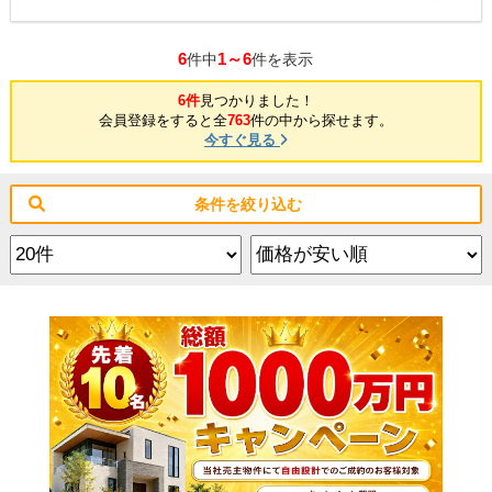
6
1～6
件中
件を表示
6件
見つかりました！
会員登録をすると全
763
件の中から探せます。
今すぐ見る
条件を絞り込む