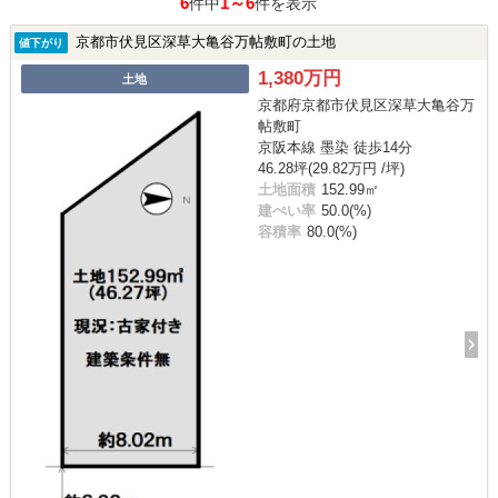
6
1～6
件中
件を表示
京都市伏見区深草大亀谷万帖敷町の土地
値下がり
1,380万円
土地
京都府京都市伏見区深草大亀谷万
帖敷町
京阪本線 墨染 徒歩14分
46.28坪(29.82万円 /坪)
土地面積
152.99㎡
建ぺい率
50.0(%)
容積率
80.0(%)