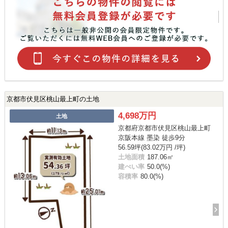
京都市伏見区桃山最上町の土地
4,698万円
土地
京都府京都市伏見区桃山最上町
京阪本線 墨染 徒歩9分
56.59坪(83.02万円 /坪)
土地面積
187.06㎡
建ぺい率
50.0(%)
容積率
80.0(%)