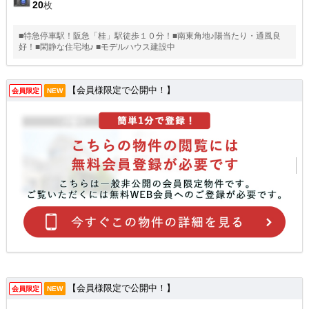
20
枚
■特急停車駅！阪急「桂」駅徒歩１０分！■南東角地♪陽当たり・通風良
好！■閑静な住宅地♪ ■モデルハウス建設中
【会員様限定で公開中！】
会員限定
NEW
【会員様限定で公開中！】
会員限定
NEW