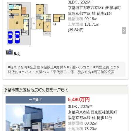
3LDK / 2026年
京都府京都市西京区山田猫塚町
阪急京都本線 桂 徒歩21分
建物面積
99.18㎡
土地面積
131.71㎡
(39.84坪)
8
枚
■駐車２台可■全居室６帖以上■庭付き■２面バルコニー■両面道路につき
開放的 ■市バス・京阪バス「千代原口」停 徒歩６分■周辺施設充実
京都市西京区桂池尻町の新築一戸建て
5,480万円
一戸建て
3LDK / 2025年
京都府京都市西京区桂池尻町
阪急京都本線 桂 徒歩14分
建物面積
80.82㎡
土地面積
75.20㎡