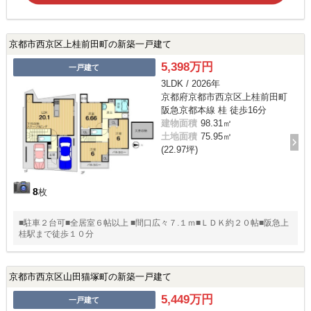
京都市西京区上桂前田町の新築一戸建て
5,398万円
一戸建て
3LDK / 2026年
京都府京都市西京区上桂前田町
阪急京都本線 桂 徒歩16分
建物面積
98.31㎡
土地面積
75.95㎡
(22.97坪)
8
枚
■駐車２台可■全居室６帖以上 ■間口広々７.１ｍ■ＬＤＫ約２０帖■阪急上
桂駅まで徒歩１０分
京都市西京区山田猫塚町の新築一戸建て
5,449万円
一戸建て