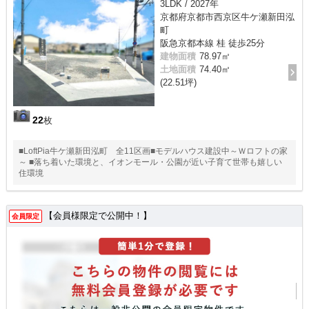
3LDK / 2027年
京都府京都市西京区牛ケ瀬新田泓
町
阪急京都本線 桂 徒歩25分
建物面積
78.97㎡
土地面積
74.40㎡
(22.51坪)
22
枚
■LoftPia牛ケ瀬新田泓町 全11区画■モデルハウス建設中～Ｗロフトの家
～ ■落ち着いた環境と、イオンモール・公園が近い子育て世帯も嬉しい
住環境
【会員様限定で公開中！】
会員限定