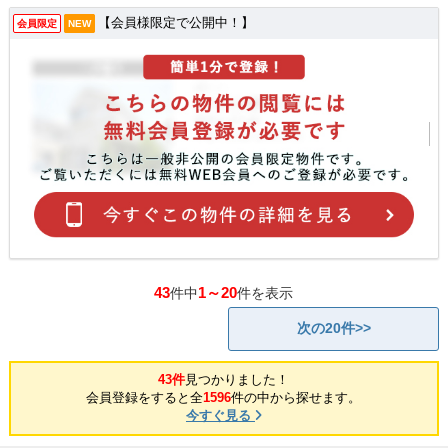
【会員様限定で公開中！】
会員限定
NEW
43
1～20
件中
件を表示
次の20件>>
43件
見つかりました！
会員登録をすると全
1596
件の中から探せます。
今すぐ見る