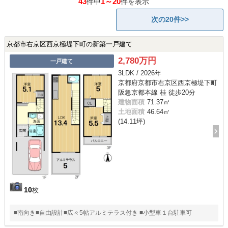
43
1～20
件中
件を表示
次の20件>>
京都市右京区西京極堤下町の新築一戸建て
2,780万円
一戸建て
3LDK / 2026年
京都府京都市右京区西京極堤下町
阪急京都本線 桂 徒歩20分
建物面積
71.37㎡
土地面積
46.64㎡
(14.11坪)
10
枚
■南向き■自由設計■広々5帖アルミテラス付き ■小型車１台駐車可