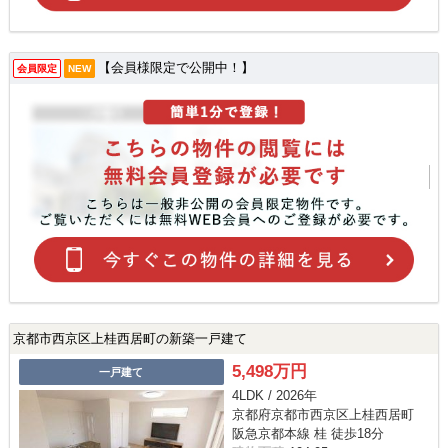
【会員様限定で公開中！】
会員限定
NEW
京都市西京区上桂西居町の新築一戸建て
5,498万円
一戸建て
4LDK / 2026年
京都府京都市西京区上桂西居町
阪急京都本線 桂 徒歩18分