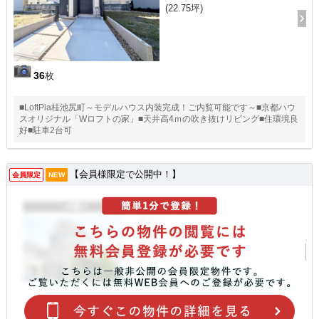
(22.75坪)
36
枚
■LoftPia桂池尻町～モデルハウス内装完成！ご内覧可能です～■京都ハウ
スオリジナル「Wロフトの家」■天井高4ｍの吹き抜けリビング■住環境良
好■駐車2台可
【会員様限定で公開中！】
会員限定
NEW