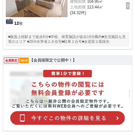
建物面積
104.95㎡
土地面積
113.44㎡
(34.32坪)
12
枚
■阪急上桂駅まで徒歩6分■学校、保育施設が徒歩10分圏内■生活施設も充
実のエリア ■ZEH水準省エネ住宅■駐車２台可■全居室２面採光
【会員様限定で公開中！】
会員限定
NEW