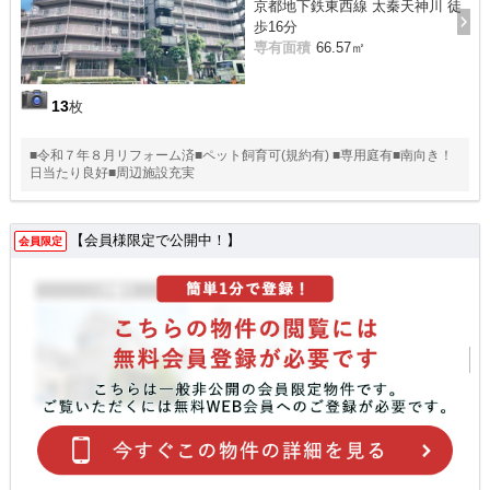
京都地下鉄東西線 太秦天神川 徒
歩16分
専有面積
66.57㎡
13
枚
■令和７年８月リフォーム済■ペット飼育可(規約有) ■専用庭有■南向き！
日当たり良好■周辺施設充実
【会員様限定で公開中！】
会員限定