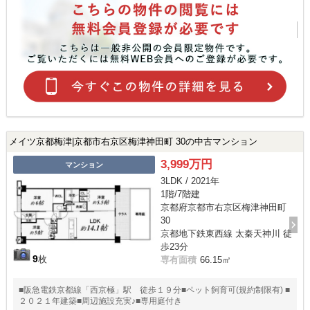
メイツ京都梅津|京都市右京区梅津神田町 30の中古マンション
3,999万円
マンション
3LDK / 2021年
1階/7階建
京都府京都市右京区梅津神田町
30
京都地下鉄東西線 太秦天神川 徒
歩23分
9
枚
専有面積
66.15㎡
■阪急電鉄京都線「西京極」駅 徒歩１９分■ペット飼育可(規約制限有) ■
２０２１年建築■周辺施設充実♪■専用庭付き