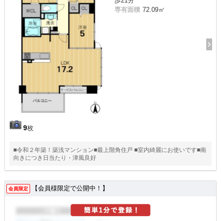
歩21分
専有面積
72.09㎡
9
枚
■令和２年築！築浅マンション■最上階角住戸 ■室内綺麗にお使いです■南
向きにつき日当たり・津風良好
【会員様限定で公開中！】
会員限定