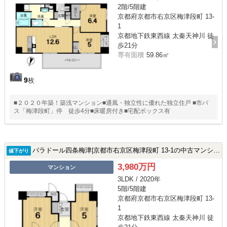
2階/5階建
京都府京都市右京区梅津段町 13-
1
京都地下鉄東西線 太秦天神川 徒
歩21分
専有面積
59.86㎡
9
枚
■２０２０年築！築浅マンション■通風・独立性に優れた独立住戸 ■市バ
ス「梅津段町」停 徒歩4分■床暖房付き■宅配ボックス有
パラドール四条梅津|京都市右京区梅津段町 13-1の中古マンション
値下がり
3,980万円
マンション
3LDK / 2020年
5階/5階建
京都府京都市右京区梅津段町 13-
1
京都地下鉄東西線 太秦天神川 徒