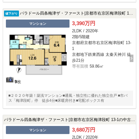
パラドール四条梅津ザ・ファースト|京都市右京区梅津段町 13-1の中古マンション
値下がり
3,390万円
マンション
2LDK / 2020年
2階/5階建
京都府京都市右京区梅津段町 13-
1
京都地下鉄東西線 太秦天神川 徒
歩21分
専有面積
59.86㎡
9
枚
■２０２０年築！築浅マンション■通風・独立性に優れた独立住戸 ■市バ
ス「梅津段町」停 徒歩4分■床暖房付き■宅配ボックス有
パラドール四条梅津ザ・ファースト|京都市右京区梅津段町 13-1の中古マンション
3,680万円
マンション
2LDK / 2020年