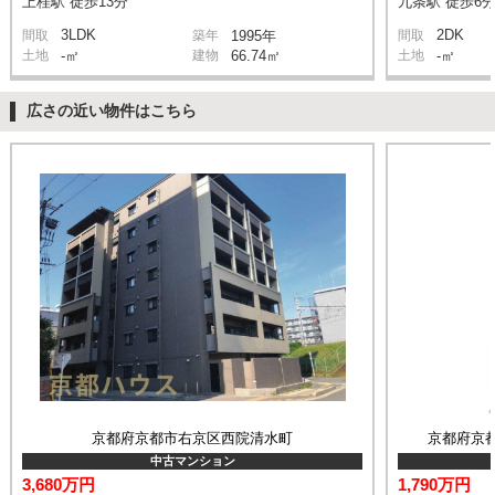
上桂駅 徒歩13分
九条駅 徒歩6
3LDK
2DK
間取
築年
1995年
間取
土地
-㎡
建物
66.74㎡
土地
-㎡
広さの近い物件はこちら
京都府京都市右京区西院清水町
京都府京都
中古マンション
3,680万円
1,790万円