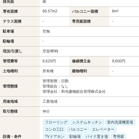
採光面
南
66.57m
2
8m²
専有面積
バルコニー面積
-
-
テラス面積
専用庭面積
駐車場
空無
-
駐輪場
現況/引渡し
空室/即時
管理費等
6,620円
修繕積立金
9,600円
土地権利
所有権
建物権利
-
管理形態：日勤
管理態様
管理組合：なし
管理会社：和光建物総合管理株式会社
用途地域
工業地域
取引態様
仲介
フローリング
システムキッチン
室内洗濯機置場
コンロ三口
バルコニー
エレベーター
設備・条件
TVドアホン
駐輪場
バイク置き場
専用庭