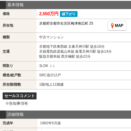
基本情報
2,550万円
価格
値下がり
京都府京都市右京区梅津南広町 25
所在地
MAP
種類
中古マンション
京都地下鉄東西線 太秦天神川駅 徒歩16分
交通
京福電気鉄道嵐山本線 嵐電天神川駅 徒歩14分
阪急京都本線 西京極駅 徒歩22分
間取り
3LDK（-）
構造/総戸数
SRC造/212戸
所在階/階数
1階/地上11階建
セールスコメント
※告知事項有
詳細情報
完成年
1982年5月築