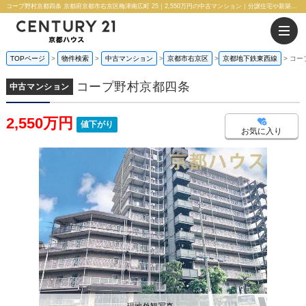
コープ野村京都四条 京都府京都市右京区梅津南広町 25｜2,550万円の中古マンション｜分譲住宅や新築物件｜株式会社 京都ハウス
TOPページ
物件検索
中古マンション
京都市右京区
京都地下鉄東西線
コー
コープ野村京都四条
中古マンション
2,550万円
値下がり
お気に入り