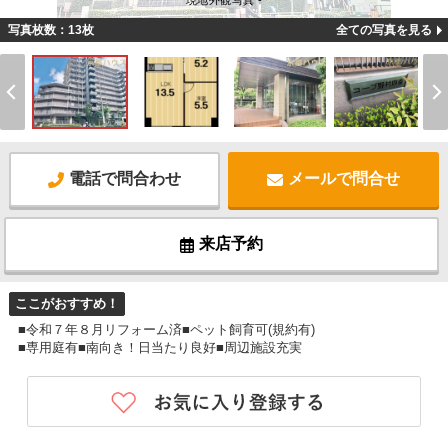
現地外観写真 -
写真枚数：13枚
全ての写真を見る
電話で問合わせ
メールで問合せ
来店予約
ここがおすすめ！
■令和７年８月リフォーム済■ペット飼育可(規約有)
■専用庭有■南向き！日当たり良好■周辺施設充実