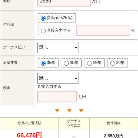
価格
万円
変動 (0.525％)
年利率
直接入力する
％
ボーナス払い
返済年数
35年
30年
25年
20年
直接入力する
頭金
万円
ボーナス
毎月のご返済額
物件価格
(×年2回)
66,476円
－
2,550万円