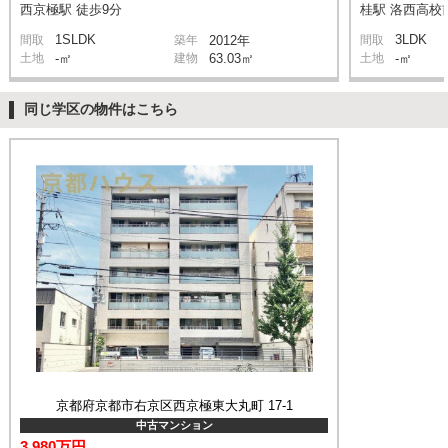
西京極駅 徒歩9分
桂駅 洛西高校前
1SLDK
3LDK
間取
築年
2012年
間取
土地
-㎡
建物
63.03㎡
土地
-㎡
同じ学区の物件はこちら
京都府京都市右京区西京極東大丸町 17-1
中古マンション
3,980万円