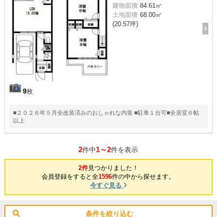
建物面積
84.61㎡
土地面積
68.00㎡
(20.57坪)
9
枚
■２０２６年５月全改装済みのおしゃれな内装 ■駐車１台可■全居室６帖
以上
2
1～2
件中
件を表示
2件
見つかりました！
会員登録をすると全
1596
件の中から探せます。
今すぐ見る
条件を絞り込む