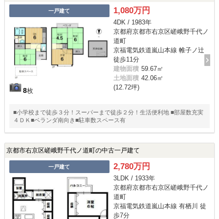
1,080万円
一戸建て
4DK / 1983年
京都府京都市右京区嵯峨野千代ノ
道町
京福電気鉄道嵐山本線 帷子ノ辻
徒歩11分
建物面積
59.67㎡
土地面積
42.06㎡
(12.72坪)
8
枚
■小学校まで徒歩３分！スーパーまで徒歩２分！生活便利地 ■部屋数充実
４ＤＫ■ベランダ南向き■駐車数スペース有
京都市右京区嵯峨野千代ノ道町の中古一戸建て
2,780万円
一戸建て
3LDK / 1933年
京都府京都市右京区嵯峨野千代ノ
道町
京福電気鉄道嵐山本線 有栖川 徒
歩7分