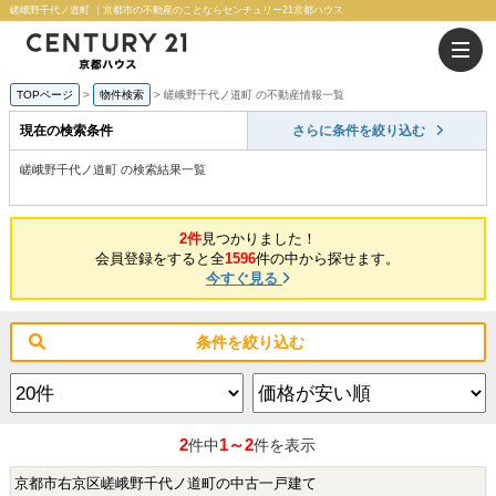
嵯峨野千代ノ道町 ｜京都市の不動産のことならセンチュリー21京都ハウス
TOPページ
物件検索
嵯峨野千代ノ道町 の不動産情報一覧
現在の検索条件
さらに条件を絞り込む
嵯峨野千代ノ道町 の検索結果一覧
2件
見つかりました！
会員登録をすると全
1596
件の中から探せます。
今すぐ見る
条件を絞り込む
2
1～2
件中
件を表示
京都市右京区嵯峨野千代ノ道町の中古一戸建て