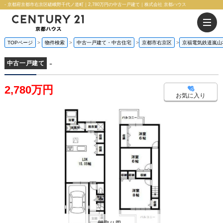
- 京都府京都市右京区嵯峨野千代ノ道町｜2,780万円の中古一戸建て｜株式会社 京都ハウス
TOPページ
物件検索
中古一戸建て・中古住宅
京都市右京区
京福電気鉄道嵐山
-
中古一戸建て
2,780万円
お気に入り