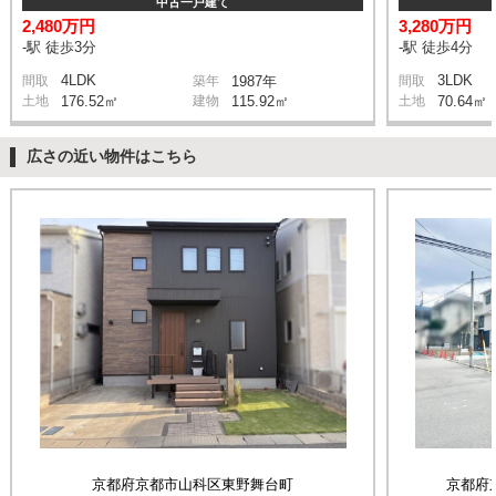
中古一戸建て
2,480万円
3,280万円
-駅 徒歩3分
-駅 徒歩4分
4LDK
3LDK
間取
築年
1987年
間取
土地
176.52㎡
建物
115.92㎡
土地
70.64㎡
広さの近い物件はこちら
京都府京都市山科区東野舞台町
京都府