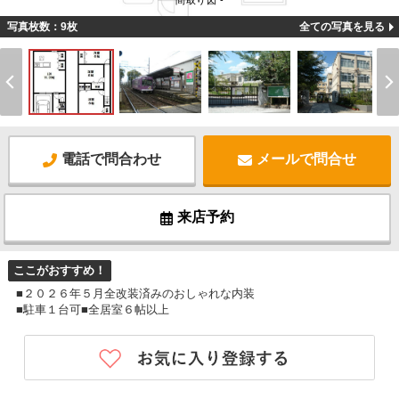
間取り図 -
写真枚数：9枚
全ての写真を見る
電話で問合わせ
メールで問合せ
来店予約
ここがおすすめ！
■２０２６年５月全改装済みのおしゃれな内装
■駐車１台可■全居室６帖以上