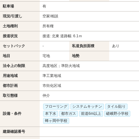
駐車場
有
現況/引渡し
空家/相談
土地権利
所有権
接道状況
接道: 北東 道路幅: 6.1ｍ
セットバック
-
私道負担面積
あり
地目
宅地
地勢
法令上の制限
高度地区；準防火地域
用途地域
準工業地域
都市計画
市街化区域
取引態様
仲介
フローリング
システムキッチン
タイル貼り
設備・条件
本下水
都市ガス
前道6m以上
嵯峨野小学校
蜂ヶ岡中学校
建築確認番号