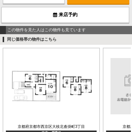
来店予約
この物件を見た人はこの物件も見ています
同じ価格帯の物件はこちら
京都府京都市西京区大枝北沓掛町3丁目
京都