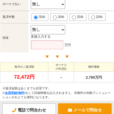
ボーナス払い
返済年数
35年
30年
25年
20年
直接入力する
頭金
万円
ボーナス
毎月のご返済額
物件価格
(×年2回)
72,472円
－
2,780万円
※返済金額はあくまでも目安です。
※
会員登録(無料)
をして詳細情報を記入されますと、全物件が自動でシミュレー
ションされとても便利になります。
電話で問合わせ
メールで問合せ