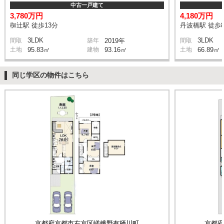
中古一戸建て
3,780万円
4,180万円
椥辻駅 徒歩13分
丹波橋駅 徒歩
3LDK
3LDK
間取
築年
2019年
間取
土地
95.83㎡
建物
93.16㎡
土地
66.89㎡
同じ学区の物件はこちら
京都府京都市右京区嵯峨野有栖川町
京都