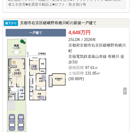
省エネ住宅■全居室６帖以上■ロフト・吹き抜け有
京都市右京区嵯峨野有栖川町の新築一戸建て
値下がり
4,649万円
一戸建て
2SLDK / 2026年
京都府京都市右京区嵯峨野有栖川
町
京福電気鉄道嵐山本線 有栖川 徒
歩3分
建物面積
97.61㎡
土地面積
131.85㎡
(39.88坪)