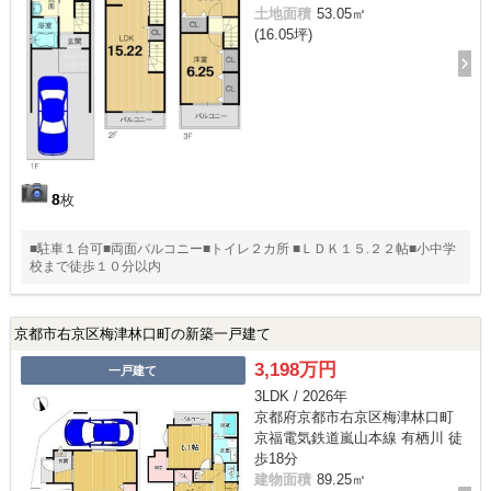
土地面積
53.05㎡
(16.05坪)
8
枚
■駐車１台可■両面バルコニー■トイレ２カ所 ■ＬＤＫ１５.２２帖■小中学
校まで徒歩１０分以内
京都市右京区梅津林口町の新築一戸建て
3,198万円
一戸建て
3LDK / 2026年
京都府京都市右京区梅津林口町
京福電気鉄道嵐山本線 有栖川 徒
歩18分
建物面積
89.25㎡