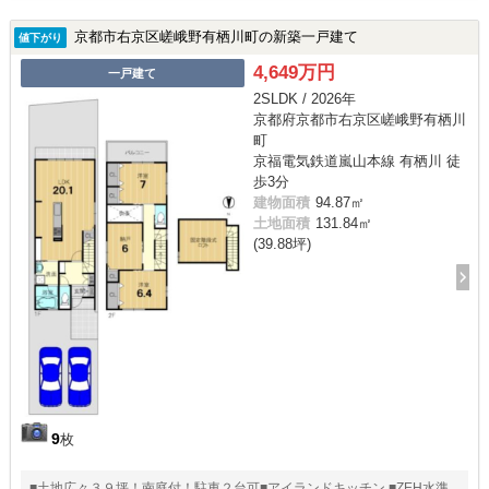
京都市右京区嵯峨野有栖川町の新築一戸建て
値下がり
4,649万円
一戸建て
2SLDK / 2026年
京都府京都市右京区嵯峨野有栖川
町
京福電気鉄道嵐山本線 有栖川 徒
歩3分
建物面積
94.87㎡
土地面積
131.84㎡
(39.88坪)
9
枚
■土地広々３９坪！南庭付！駐車２台可■アイランドキッチン ■ZEH水準