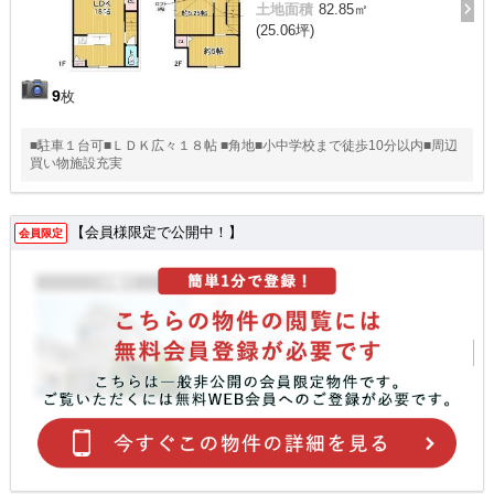
土地面積
82.85㎡
(25.06坪)
9
枚
■駐車１台可■ＬＤＫ広々１８帖 ■角地■小中学校まで徒歩10分以内■周辺
買い物施設充実
【会員様限定で公開中！】
会員限定