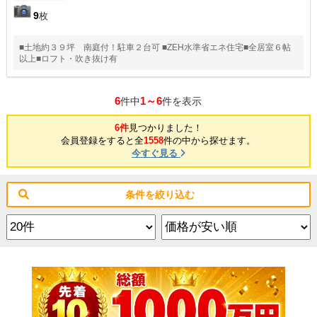
9
枚
■土地約３９坪 南庭付！駐車２台可 ■ZEH水準省エネ住宅■全居室６帖
以上■ロフト・吹き抜け有
6
1～6
件中
件を表示
6件
見つかりました！
会員登録をすると全
1558
件の中から探せます。
今すぐ見る
条件を絞り込む