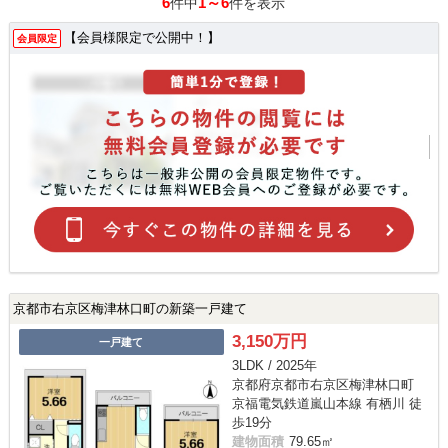
6
1～6
件中
件を表示
【会員様限定で公開中！】
会員限定
京都市右京区梅津林口町の新築一戸建て
3,150万円
一戸建て
3LDK / 2025年
京都府京都市右京区梅津林口町
京福電気鉄道嵐山本線 有栖川 徒
歩19分
建物面積
79.65㎡