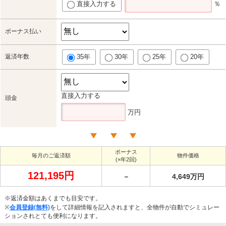
直接入力する
％
ボーナス払い
返済年数
35年
30年
25年
20年
直接入力する
頭金
万円
ボーナス
毎月のご返済額
物件価格
(×年2回)
121,195円
－
4,649万円
※返済金額はあくまでも目安です。
※
会員登録(無料)
をして詳細情報を記入されますと、全物件が自動でシミュレー
ションされとても便利になります。