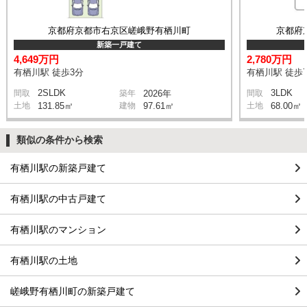
京都府京都市右京区嵯峨野有栖川町
京都府
新築一戸建て
4,649万円
2,780万円
有栖川駅 徒歩3分
有栖川駅 徒歩
2SLDK
3LDK
間取
築年
2026年
間取
土地
131.85㎡
建物
97.61㎡
土地
68.00㎡
類似の条件から検索
有栖川駅の新築戸建て
有栖川駅の中古戸建て
有栖川駅のマンション
有栖川駅の土地
嵯峨野有栖川町の新築戸建て