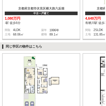
京都府京都市伏見区横大路六反畑
京都
中古一戸建て
1,080万円
4,649万円
-駅 徒歩6分
有栖川駅 徒歩
4LDK
2SLDK
間取
築年
1996年
間取
土地
68.06㎡
建物
89.1㎡
土地
131.85㎡
同じ学区の物件はこちら