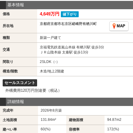
基本情報
4,649万円
価格
値下がり
京都府京都市右京区嵯峨野有栖川町
所在地
MAP
種類
新築一戸建て
京福電気鉄道嵐山本線 有栖川駅 徒歩3分
交通
ＪＲ山陰本線 太秦駅 徒歩13分
間取り
2SLDK（-）
構造/階数
木造/地上2階建
セールスコメント
外構費用120万円別途要（税込）
詳細情報
完成年
2026年8月築
131.84m²
94.87m
2
土地面積
建物面積
60(%)
172(%)
建ぺい率
容積率