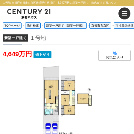
１号地 京都府京都市右京区嵯峨野有栖川町｜4,649万円の新築一戸建て｜株式会社 京都ハウス
TOPページ
物件検索
新築一戸建て（新築一軒家）
京都市右京区
京福電気鉄道
１号地
新築一戸建て
4,649万円
値下がり
お気に入り