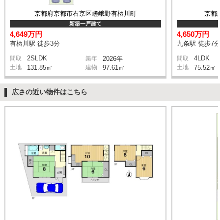
京都府京都市右京区嵯峨野有栖川町
京都
新築一戸建て
4,649万円
4,650万円
有栖川駅 徒歩3分
九条駅 徒歩7
2SLDK
4LDK
間取
築年
2026年
間取
土地
131.85㎡
建物
97.61㎡
土地
75.52㎡
広さの近い物件はこちら