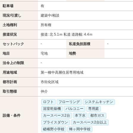
駐車場
有
現況/引渡し
建築中/相談
土地権利
所有権
接道状況
接道: 北 5.1ｍ 私道 道路幅: 4.4ｍ
-
-
セットバック
私道負担面積
地目
宅地
地勢
-
法令上の制限
用途地域
第一種中高層住居専用地域
都市計画
市街化区域
取引態様
仲介
ロフト
フローリング
システムキッチン
浴室乾燥機
バルコニー
専用庭
設備・条件
カースペース2台
本下水
都市ガス
プライスダウン
カースペース2台以上
嵯峨野小学校
蜂ヶ岡中学校