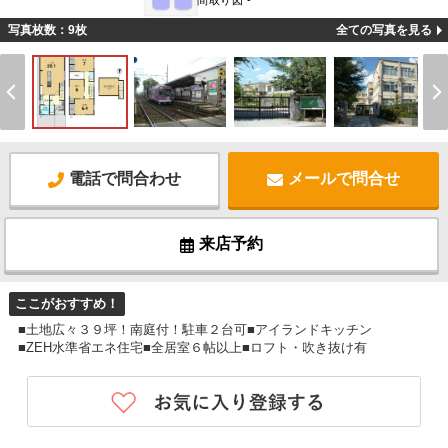
間取り図 -
写真枚数：9枚
全ての写真を見る
電話で問合わせ
メールで問合せ
来店予約
ここがおすすめ！
■土地広々３９坪！南庭付！駐車２台可■アイランドキッチン
■ZEH水準省エネ住宅■全居室６帖以上■ロフト・吹き抜け有