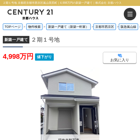
２期１号地 京都府京都市西京区嵐山茶尻町｜4,998万円の新築一戸建て｜株式会社 京都ハウス
TOPページ
物件検索
新築一戸建て（新築一軒家）
京都市西京区
阪急嵐山線
２期１号地
新築一戸建て
4,998万円
値下がり
お気に入り