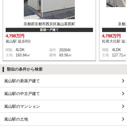
京都府京都市西京区嵐山茶尻町
京都
新築一戸建て
4,798万円
4,798万円
嵐山駅 徒歩8分
松尾大社駅 徒
4LDK
4LDK
間取
築年
2026年
間取
土地
193.84㎡
建物
93.56㎡
土地
117.71㎡
類似の条件から検索
嵐山駅の新築戸建て
嵐山駅の中古戸建て
嵐山駅のマンション
嵐山駅の土地