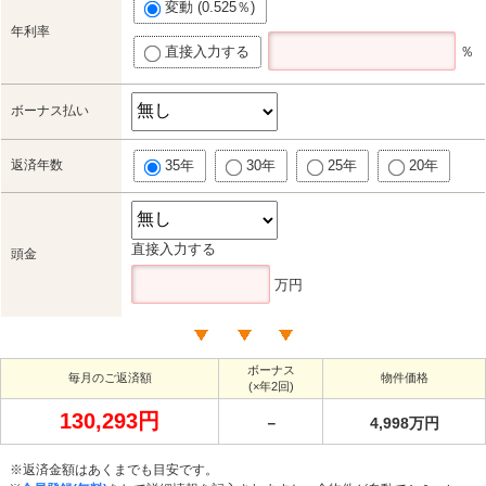
変動 (0.525％)
年利率
直接入力する
％
ボーナス払い
返済年数
35年
30年
25年
20年
直接入力する
頭金
万円
ボーナス
毎月のご返済額
物件価格
(×年2回)
130,293円
－
4,998万円
※返済金額はあくまでも目安です。