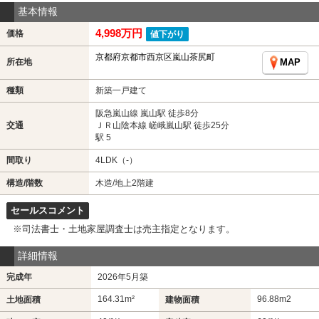
基本情報
4,998万円
価格
値下がり
京都府京都市西京区嵐山茶尻町
所在地
MAP
種類
新築一戸建て
阪急嵐山線 嵐山駅 徒歩8分
交通
ＪＲ山陰本線 嵯峨嵐山駅 徒歩25分
駅 5
間取り
4LDK（-）
構造/階数
木造/地上2階建
セールスコメント
※司法書士・土地家屋調査士は売主指定となります。
詳細情報
完成年
2026年5月築
164.31m²
96.88m
2
土地面積
建物面積