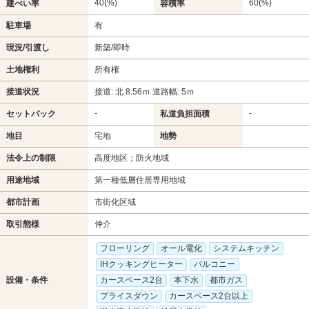
40(%)
60(%)
建ぺい率
容積率
駐車場
有
現況/引渡し
新築/即時
土地権利
所有権
接道状況
接道: 北 8.56ｍ 道路幅: 5ｍ
-
-
セットバック
私道負担面積
地目
宅地
地勢
法令上の制限
高度地区；防火地域
用途地域
第一種低層住居専用地域
都市計画
市街化区域
取引態様
仲介
フローリング
オール電化
システムキッチン
IHクッキングヒーター
バルコニー
設備・条件
カースペース2台
本下水
都市ガス
プライスダウン
カースペース2台以上