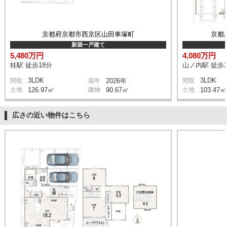
京都府京都市西京区山田車塚町
京都
新築一戸建て
5,480万円
4,080万円
桂駅 徒歩18分
山ノ内駅 徒歩
3LDK
3LDK
間取
築年
2026年
間取
土地
126.97㎡
建物
90.67㎡
土地
103.47㎡
広さの近い物件はこちら