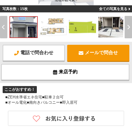
現地外観写真 -
写真枚数：15枚
全ての写真を見る
電話で問合わせ
メールで問合せ
来店予約
ここがおすすめ！
■ZEH水準省エネ住宅■駐車２台可
■オール電化■南向きバルコニー■即入居可