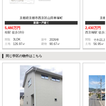
京都府京都市西京区山田車塚町
京
新築一戸建て
5,480万円
2,430万円
桂駅 徒歩18分
西京極駅 徒歩2
3LDK
間取
築年
2026年
間取
それ以上
土地
126.97㎡
建物
90.67㎡
土地
56.95㎡
同じ学区の物件はこちら