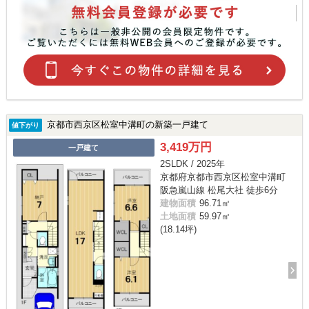
京都市西京区松室中溝町の新築一戸建て
値下がり
3,419万円
一戸建て
2SLDK / 2025年
京都府京都市西京区松室中溝町
阪急嵐山線 松尾大社 徒歩6分
建物面積
96.71㎡
土地面積
59.97㎡
(18.14坪)