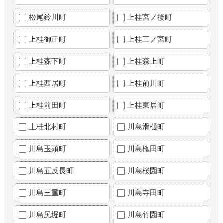
松尾鈴川町
上桂宮ノ後町
上桂御正町
上桂三ノ宮町
上桂森下町
上桂森上町
上桂西居町
上桂前川町
上桂前田町
上桂東居町
上桂北村町
川島滑樋町
川島玉頭町
川島権田町
川島五反長町
川島桜園町
川島三重町
川島寺田町
川島尻堀町
川島竹園町