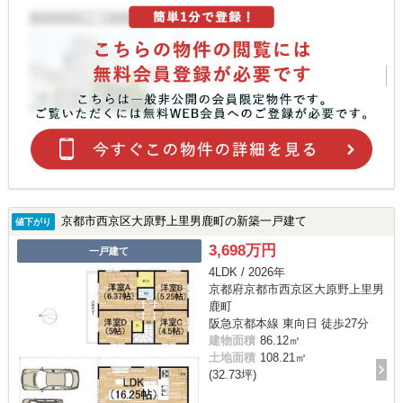
京都市西京区大原野上里男鹿町の新築一戸建て
値下がり
3,698万円
一戸建て
4LDK / 2026年
京都府京都市西京区大原野上里男
鹿町
阪急京都本線 東向日 徒歩27分
建物面積
86.12㎡
土地面積
108.21㎡
(32.73坪)