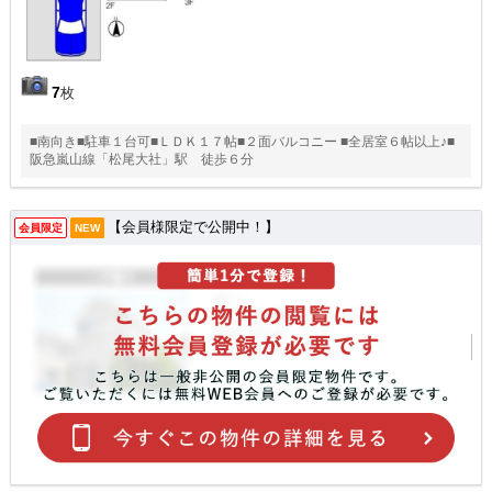
7
枚
■南向き■駐車１台可■ＬＤＫ１７帖■２面バルコニー ■全居室６帖以上♪■
阪急嵐山線「松尾大社」駅 徒歩６分
【会員様限定で公開中！】
会員限定
NEW