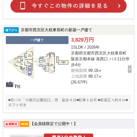
京都市西京区大枝東長町の新築一戸建て
値下がり
3,829万円
一戸建て
1SLDK / 2026年
京都府京都市西京区大枝東長町
阪急京都本線 洛西口 バス11分停
歩4分
建物面積
99.18㎡
土地面積
88.17㎡
(26.67坪)
7
枚
■市バス「小畑川公園北口」停 徒歩４分■駐車１台可 ■前道広々約６ｍ■
ロフト付き
【会員様限定で公開中！】
会員限定
NEW