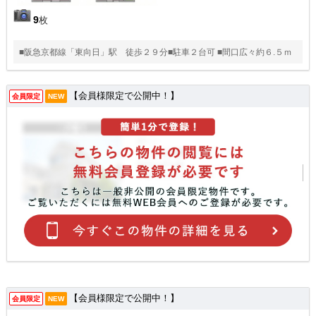
9
枚
■阪急京都線「東向日」駅 徒歩２９分■駐車２台可 ■間口広々約６.５ｍ
【会員様限定で公開中！】
会員限定
NEW
【会員様限定で公開中！】
会員限定
NEW