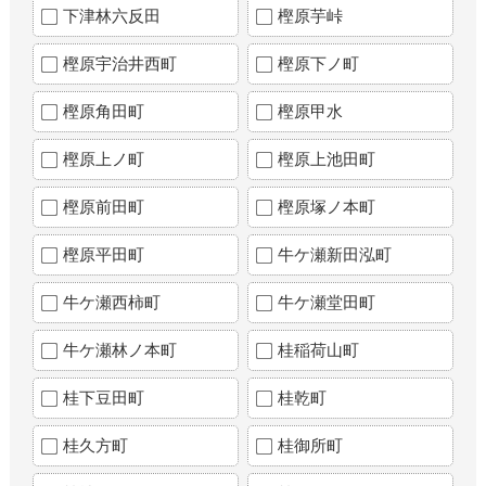
下津林六反田
樫原芋峠
樫原宇治井西町
樫原下ノ町
樫原角田町
樫原甲水
樫原上ノ町
樫原上池田町
樫原前田町
樫原塚ノ本町
樫原平田町
牛ケ瀬新田泓町
牛ケ瀬西柿町
牛ケ瀬堂田町
牛ケ瀬林ノ本町
桂稲荷山町
桂下豆田町
桂乾町
桂久方町
桂御所町