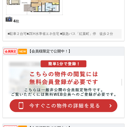
4
枚
■駐車２台可■ZEH水準省エネ住宅 ■阪急バス「紅葉町」停 徒歩２分
【会員様限定で公開中！】
会員限定
NEW