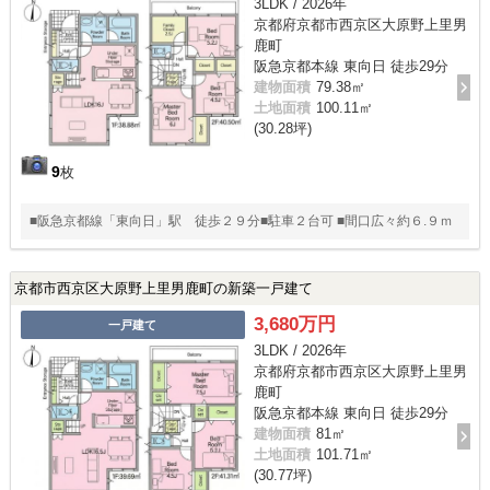
3LDK / 2026年
京都府京都市西京区大原野上里男
鹿町
阪急京都本線 東向日 徒歩29分
建物面積
79.38㎡
土地面積
100.11㎡
(30.28坪)
9
枚
■阪急京都線「東向日」駅 徒歩２９分■駐車２台可 ■間口広々約６.９ｍ
京都市西京区大原野上里男鹿町の新築一戸建て
3,680万円
一戸建て
3LDK / 2026年
京都府京都市西京区大原野上里男
鹿町
阪急京都本線 東向日 徒歩29分
建物面積
81㎡
土地面積
101.71㎡
(30.77坪)