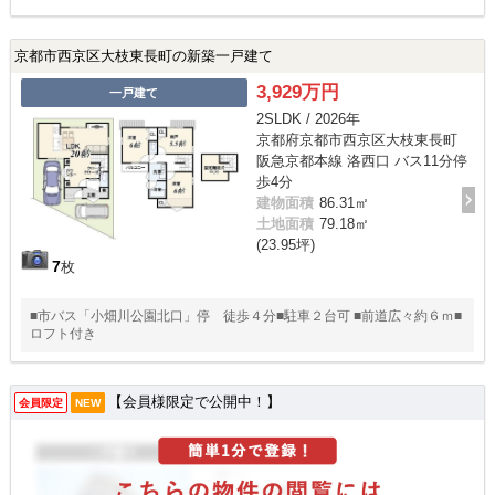
京都市西京区大枝東長町の新築一戸建て
3,929万円
一戸建て
2SLDK / 2026年
京都府京都市西京区大枝東長町
阪急京都本線 洛西口 バス11分停
歩4分
建物面積
86.31㎡
土地面積
79.18㎡
(23.95坪)
7
枚
■市バス「小畑川公園北口」停 徒歩４分■駐車２台可 ■前道広々約６ｍ■
ロフト付き
【会員様限定で公開中！】
会員限定
NEW