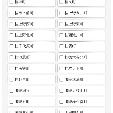
桂坤町
桂艮町
桂市ノ前町
桂上野今井町
桂上野西町
桂上野東町
桂上野北町
桂西滝川町
桂千代原町
桂巽町
桂池尻町
桂徳大寺北町
桂南巽町
桂木ノ下町
桂野里町
御陵溝浦町
御陵細谷
御陵大枝山町
御陵谷町
御陵峰ケ堂町
御陵北山町
山田開キ町