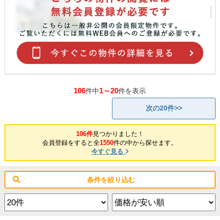
106
1～20
件中
件を表示
次の20件>>
106件
見つかりました！
会員登録をすると全
1550
件の中から探せます。
今すぐ見る
条件を絞り込む