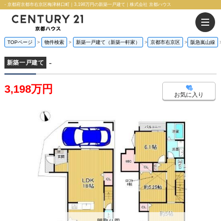
- 京都府京都市右京区梅津林口町｜3,198万円の新築一戸建て｜株式会社 京都ハウス
TOPページ
物件検索
新築一戸建て（新築一軒家）
京都市右京区
阪急嵐山線
-
新築一戸建て
3,198万円
お気に入り