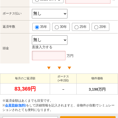
ボーナス払い
返済年数
35年
30年
25年
20年
直接入力する
頭金
万円
ボーナス
毎月のご返済額
物件価格
(×年2回)
83,369円
－
3,198万円
※返済金額はあくまでも目安です。
※
会員登録(無料)
をして詳細情報を記入されますと、全物件が自動でシミュレー
ションされとても便利になります。