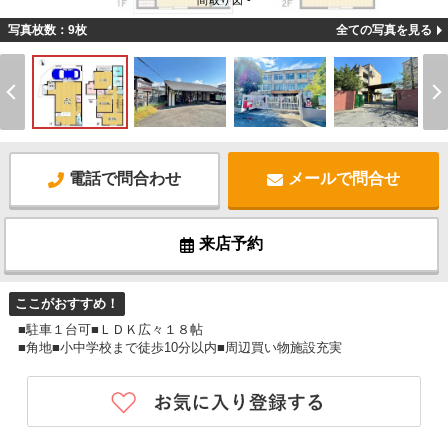
間取り図 -
写真枚数：9枚
全ての写真を見る
電話で問合わせ
メールで問合せ
来店予約
ここがおすすめ！
■駐車１台可■ＬＤＫ広々１８帖
■角地■小中学校まで徒歩10分以内■周辺買い物施設充実