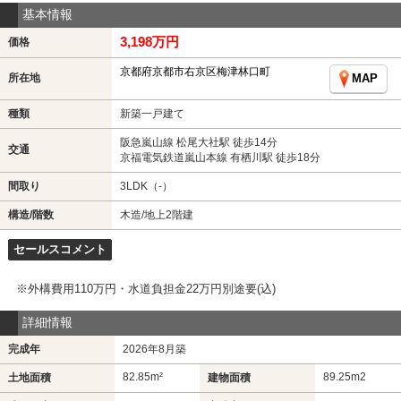
基本情報
3,198万円
価格
京都府京都市右京区梅津林口町
所在地
MAP
種類
新築一戸建て
阪急嵐山線 松尾大社駅 徒歩14分
交通
京福電気鉄道嵐山本線 有栖川駅 徒歩18分
間取り
3LDK（-）
構造/階数
木造/地上2階建
セールスコメント
※外構費用110万円・水道負担金22万円別途要(込)
詳細情報
完成年
2026年8月築
82.85m²
89.25m
2
土地面積
建物面積