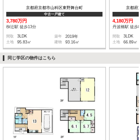
京都府京都市山科区東野舞台町
京都府
中古一戸建て
3,780万円
4,180万円
椥辻駅 徒歩13分
丹波橋駅 徒歩
3LDK
3LDK
間取
築年
2019年
間取
土地
95.83㎡
建物
93.16㎡
土地
66.89㎡
同じ学区の物件はこちら