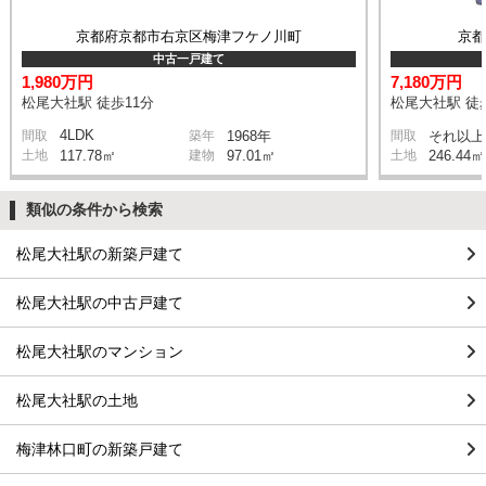
京都府京都市右京区梅津フケノ川町
京
中古一戸建て
1,980万円
7,180万円
松尾大社駅 徒歩11分
松尾大社駅 徒
4LDK
間取
築年
1968年
間取
それ以上
土地
117.78㎡
建物
97.01㎡
土地
246.44㎡
類似の条件から検索
松尾大社駅の新築戸建て
松尾大社駅の中古戸建て
松尾大社駅のマンション
松尾大社駅の土地
梅津林口町の新築戸建て