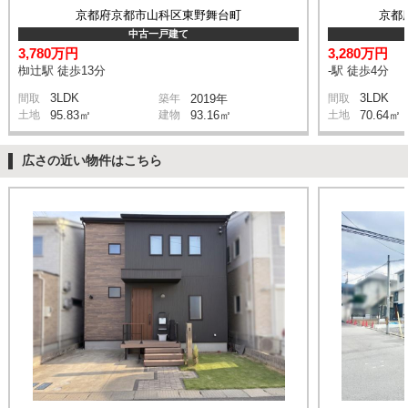
京都府京都市山科区東野舞台町
京都
中古一戸建て
3,780万円
3,280万円
椥辻駅 徒歩13分
-駅 徒歩4分
3LDK
3LDK
間取
築年
2019年
間取
土地
95.83㎡
建物
93.16㎡
土地
70.64㎡
広さの近い物件はこちら