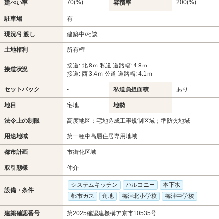
70(%)
200(%)
建ぺい率
容積率
駐車場
有
現況/引渡し
建築中/相談
土地権利
所有権
接道: 北 8ｍ 私道 道路幅: 4.8ｍ
接道状況
接道: 西 3.4ｍ 公道 道路幅: 4.1ｍ
セットバック
-
私道負担面積
あり
地目
宅地
地勢
法令上の制限
高度地区；宅地造成工事規制区域；準防火地域
用途地域
第一種中高層住居専用地域
都市計画
市街化区域
取引態様
仲介
システムキッチン
バルコニー
本下水
設備・条件
都市ガス
角地
梅津北小学校
梅津中学校
建築確認番号
第2025確認建機構ア京市10535号