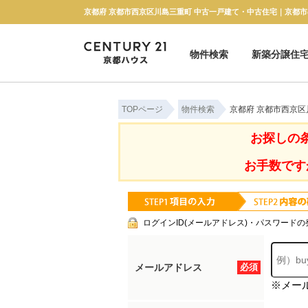
物件検索
新築分譲住
新築一戸建て
中古一戸建て
マンション
土地
TOPページ
物件検索
京都府 京都市西京
お探しの
お手数です
ログインID(メールアドレス)・パスワードの
メールアドレス
必須
※メー