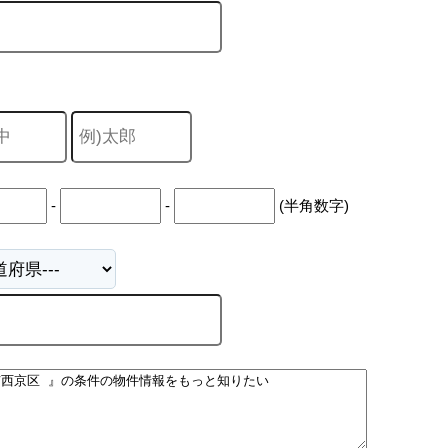
-
-
(半角数字)