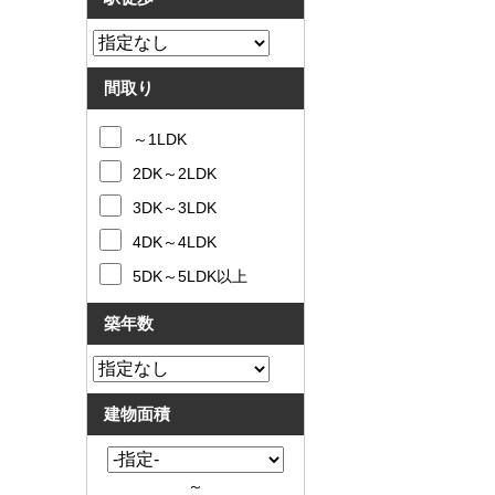
間取り
～1LDK
2DK～2LDK
3DK～3LDK
4DK～4LDK
5DK～5LDK以上
築年数
建物面積
～