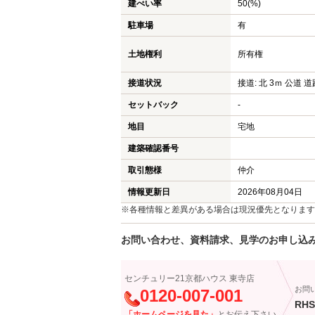
建ぺい率
50(%)
駐車場
有
土地権利
所有権
接道状況
接道: 北 3ｍ 公道 道
セットバック
-
地目
宅地
建築確認番号
取引態様
仲介
情報更新日
2026年08月04日
※各種情報と差異がある場合は現況優先となります
お問い合わせ、資料請求、見学のお申し込
センチュリー21京都ハウス 東寺店
お問
0120-007-001
RHS
「ホームページを見た」
とお伝え下さい。