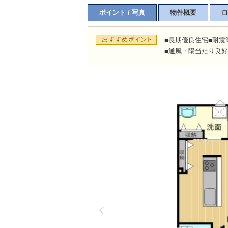
ポイント / 写真
物件概要
ロ
■長期優良住宅■耐震
■通風・陽当たり良好