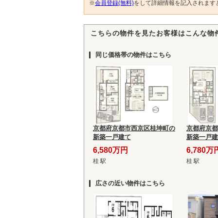
※
会員登録(無料)
をして詳細情報を記入されます
こちらの物件を見たお客様はこんな物
同じ価格帯の物件はこちら
京都府京都市西京区桂坤町の
京都府京都
新築一戸建て
新築一戸建
6,580万円
6,780万
桂 駅
桂 駅
広さの近い物件はこちら