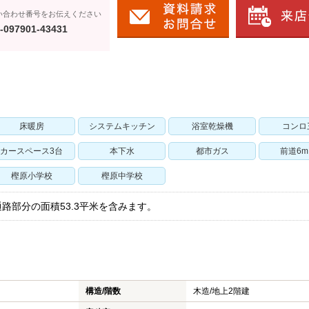
い合わせ番号をお伝えください
-097901-43431
床暖房
システムキッチン
浴室乾燥機
コンロ
カースペース3台
本下水
都市ガス
前道6
樫原小学校
樫原中学校
路部分の面積53.3平米を含みます。
構造/階数
木造/
地上2階建