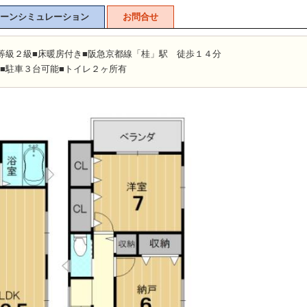
ーンシミュレーション
お問合せ
等級２級■床暖房付き■阪急京都線「桂」駅 徒歩１４分
■駐車３台可能■トイレ２ヶ所有