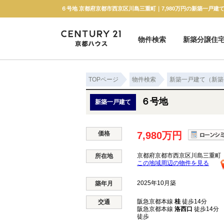
６号地 京都府京都市西京区川島三重町｜7,980万円の新築一戸建
物件検索
新築分譲住
新築一戸建て
中古一戸建て
マンション
土地
TOPページ
物件検索
新築一戸建て（新築
６号地
新築一戸建て
価格
7,980万円
京都府京都市西京区川島三重町
所在地
この地域周辺の物件を見る
2025年10月築
築年月
阪急京都本線
桂
徒歩14分
交通
阪急京都本線
洛西口
徒歩14分
徒歩