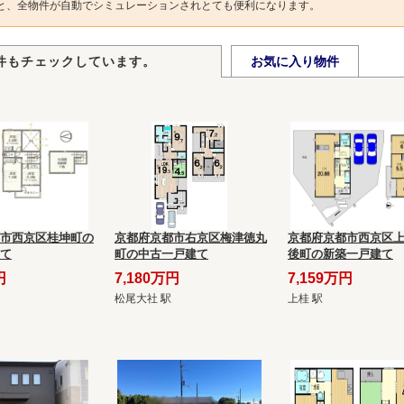
と、全物件が自動でシミュレーションされとても便利になります。
件もチェックしています。
お気に入り物件
市西京区桂坤町の
京都府京都市右京区梅津徳丸
京都府京都市西京区
て
町の中古一戸建て
後町の新築一戸建て
円
7,180万円
7,159万円
松尾大社 駅
上桂 駅