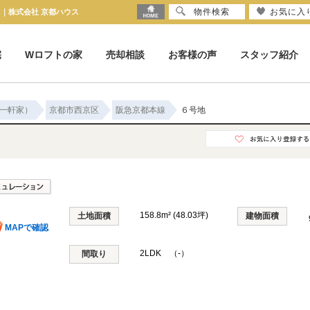
物件検索
お気に入
て｜株式会社 京都ハウス
宅
Wロフトの家
売却相談
お客様の声
スタッフ紹介
一軒家）
京都市西京区
阪急京都本線
６号地
158.8m² (48.03坪)
土地面積
建物面積
MAPで確認
2LDK （-）
間取り