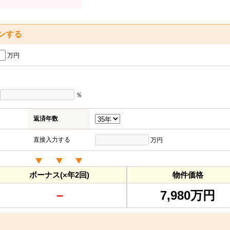
ンする
万円
％
返済年数
直接入力する
万円
ボーナス(×年2回)
物件価格
－
7,980万円