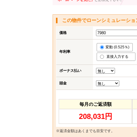
この物件でローンシミュレーショ
価格
変動 (0.525％)
年利率
直接入力する
ボーナス払い
頭金
毎月のご返済額
208,031円
※返済金額はあくまでも目安です。