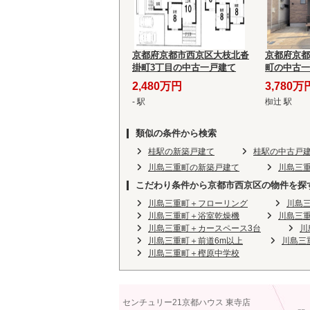
京都府京都市西京区大枝北沓
京都府京都
掛町3丁目の中古一戸建て
町の中古一
2,480万円
3,780万
- 駅
椥辻 駅
類似の条件から検索
桂駅の新築戸建て
桂駅の中古戸
川島三重町の新築戸建て
川島三
こだわり条件から京都市西京区の物件を探
川島三重町＋フローリング
川島
川島三重町＋浴室乾燥機
川島三
川島三重町＋カースペース3台
川
川島三重町＋前道6m以上
川島三
川島三重町＋樫原中学校
センチュリー21京都ハウス 東寺店