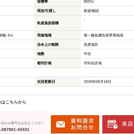
容積率
80(%)
現況/引渡し
新築/相談
-
私道負担面積
路幅: 6ｍ
用途地域
第一種低層住居専用地域
法令上の制限
高度地区
地勢
平坦
都市計画
市街化区域
次回更新日
2026年08月18日
みはこちらから
い合わせ番号をお伝えください
-097901-43431