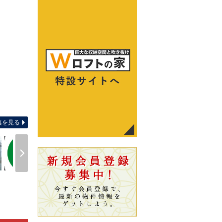
区画
真を見る