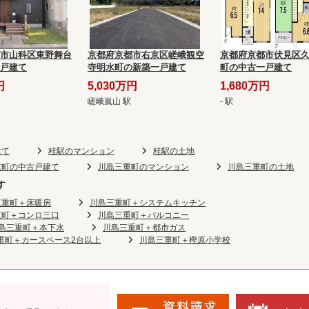
市山科区東野舞台
京都府京都市右京区嵯峨観空
京都府京都市伏見区
戸建て
寺明水町の新築一戸建て
町の中古一戸建て
円
5,030万円
1,680万円
嵯峨嵐山 駅
- 駅
建て
桂駅のマンション
桂駅の土地
重町の中古戸建て
川島三重町のマンション
川島三重町の土地
す
三重町＋床暖房
川島三重町＋システムキッチン
重町＋コンロ三口
川島三重町＋バルコニー
島三重町＋本下水
川島三重町＋都市ガス
重町＋カースペース2台以上
川島三重町＋樫原小学校