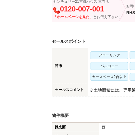
センチュリー21京都ハウス 東寺店
お問
0120-007-001
RHS
「ホームページを見た」
とお伝え下さい。
セールスポイント
フローリング
特徴
バルコニー
カースペース2台以上
セールスコメント
※土地面積には、専用通
物件概要
採光面
西