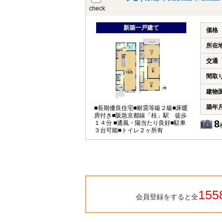
check
新築一戸建て
価格
所在
交通
間取
建物
築年
■長期優良住宅■耐震等級２級■床暖
房付き■阪急京都線「桂」駅 徒歩
8
１４分 ■通風・陽当たり良好■駐車
３台可能■トイレ２ヶ所有
155
会員登録をすると全