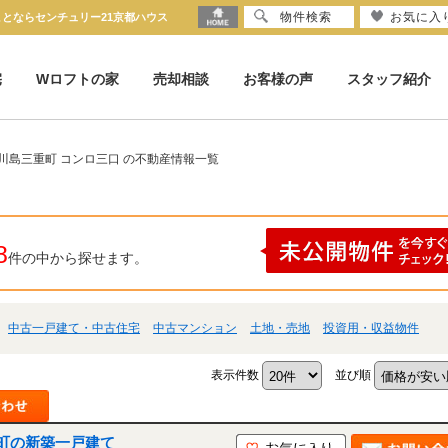
物件検索
お気に入
ことならセンチュリー21京都ハウス
宅
Wロフトの家
売却相談
お客様の声
スタッフ紹介
川島三重町 コンロ三口 の不動産情報一覧
8
件の中から探せます。
中古一戸建て・中古住宅
中古マンション
土地・売地
投資用・収益物件
表示件数
並び順
町の新築一戸建て