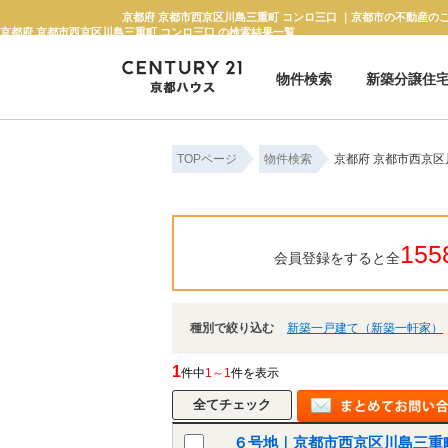
京都府 京都市西京区川島三重町 コンロ三口 ｜京都市の不動産の
京都府 京都市西京区川島三重町 コンロ三口 の検索結果一覧
物件検索
新築分譲住
新築一戸建て
中古一戸建て
マンション
土地
TOPページ
物件検索
京都府 京都市西京区
155
会員登録をすると全
種別で絞り込む
新築一戸建て（新築一軒家）
1
件中
1～1
件を表示
６号地｜京都市西京区川島三重