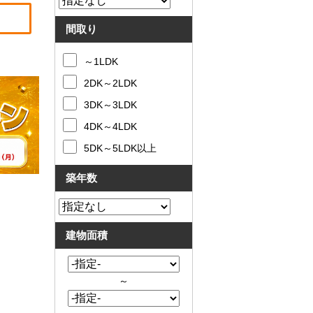
間取り
～1LDK
2DK～2LDK
3DK～3LDK
4DK～4LDK
5DK～5LDK以上
築年数
建物面積
～