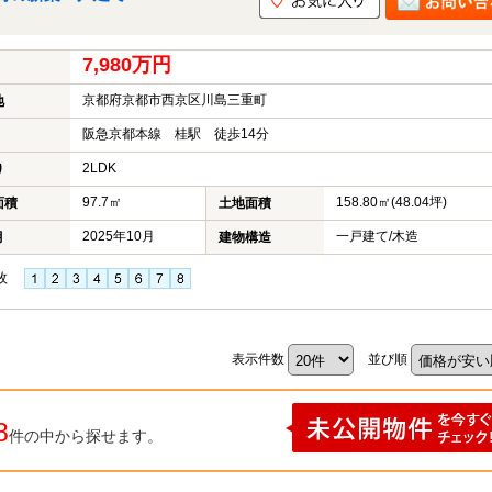
7,980万円
京都府京都市西京区川島三重町
地
阪急京都本線 桂駅 徒歩14分
2LDK
り
97.7㎡
158.80㎡(48.04坪)
面積
土地面積
2025年10月
一戸建て/木造
月
建物構造
枚
表示件数
並び順
8
件の中から探せます。