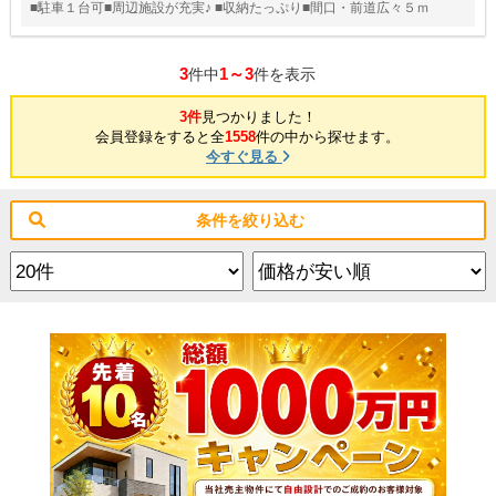
■駐車１台可■周辺施設が充実♪ ■収納たっぷり■間口・前道広々５ｍ
3
1～3
件中
件を表示
3件
見つかりました！
会員登録をすると全
1558
件の中から探せます。
今すぐ見る
条件を絞り込む