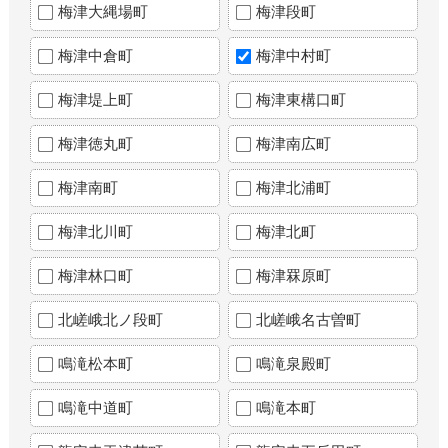
梅津大縄場町
梅津段町
梅津中倉町
梅津中村町
梅津堤上町
梅津東構口町
梅津徳丸町
梅津南広町
梅津南町
梅津北浦町
梅津北川町
梅津北町
梅津林口町
梅津罧原町
北嵯峨北ノ段町
北嵯峨名古曽町
鳴滝松本町
鳴滝泉殿町
鳴滝中道町
鳴滝本町