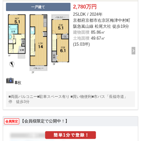
2,780万円
一戸建て
2SLDK / 2024年
京都府京都市右京区梅津中村町
阪急嵐山線 松尾大社 徒歩19分
建物面積
85.86㎡
土地面積
49.67㎡
(15.03坪)
8
枚
■両面バルコニー■駐車スペース有り ■買い物便利■市バス「長福寺道」
停 徒歩3分
【会員様限定で公開中！】
会員限定