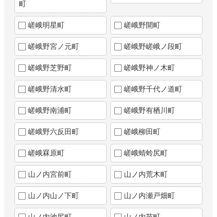
町
嵯峨明星町
嵯峨野開町
嵯峨野宮ノ元町
嵯峨野嵯峨ノ段町
嵯峨野芝野町
嵯峨野神ノ木町
嵯峨野清水町
嵯峨野千代ノ道町
嵯峨野南浦町
嵯峨野有栖川町
嵯峨野六反田町
嵯峨柳田町
嵯峨罧原町
嵯峨蜻蛉尻町
山ノ内宮前町
山ノ内荒木町
山ノ内山ノ下町
山ノ内瀬戸畑町
山ノ内池尻町
山ノ内苗町