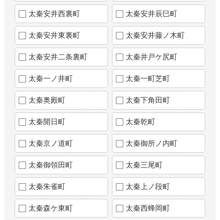
太秦安井西裏町
太秦安井辰巳町
太秦安井東裏町
太秦安井藤ノ木町
太秦安井二条裏町
太秦井戸ケ尻町
太秦一ノ井町
太秦一町芝町
太秦奥殿町
太秦下角田町
太秦開日町
太秦乾町
太秦京ノ道町
太秦御所ノ内町
太秦御領田町
太秦三尾町
太秦朱雀町
太秦上ノ段町
太秦森ケ東町
太秦西蜂岡町