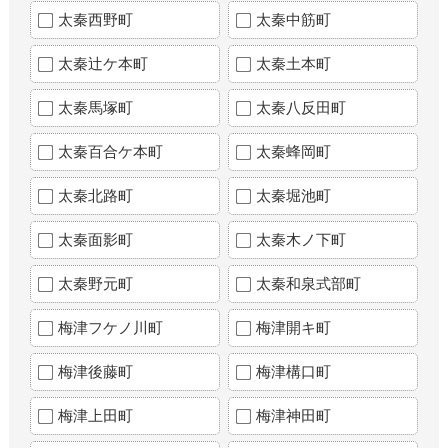
太秦西野町
太秦中筋町
太秦辻ケ本町
太秦土本町
太秦馬塚町
太秦八反田町
太秦百合ケ本町
太秦蜂岡町
太秦北路町
太秦堀池町
太秦面影町
太秦木ノ下町
太秦野元町
太秦和泉式部町
梅津フケノ川町
梅津開キ町
梅津後藤町
梅津構口町
梅津上田町
梅津神田町