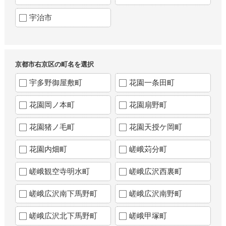
宇治市
京都市右京区の町名を選択
宇多野御屋敷町
花園一条田町
花園岡ノ本町
花園扇野町
花園猪ノ毛町
花園天授ケ岡町
花園内畑町
嵯峨苅分町
嵯峨観空寺明水町
嵯峨広沢西裏町
嵯峨広沢南下馬野町
嵯峨広沢南野町
嵯峨広沢北下馬野町
嵯峨甲塚町