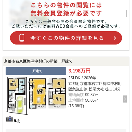
京都市右京区梅津中村町の新築一戸建て
3,198万円
一戸建て
2SLDK / 2026年
京都府京都市右京区梅津中村町
阪急嵐山線 松尾大社 徒歩14分
建物面積
99.87㎡
土地面積
50.85㎡
(15.38坪)
9
枚