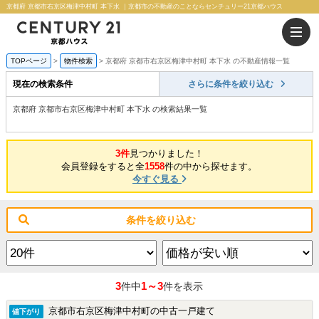
京都府 京都市右京区梅津中村町 本下水 ｜京都市の不動産のことならセンチュリー21京都ハウス
TOPページ
物件検索
京都府 京都市右京区梅津中村町 本下水 の不動産情報一覧
現在の検索条件
さらに条件を絞り込む
京都府 京都市右京区梅津中村町 本下水 の検索結果一覧
3件
見つかりました！
会員登録をすると全
1558
件の中から探せます。
今すぐ見る
条件を絞り込む
3
1～3
件中
件を表示
京都市右京区梅津中村町の中古一戸建て
値下がり