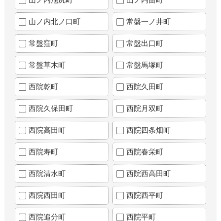
山ノ内北ノ口町
常盤一ノ井町
常盤窪町
常盤出口町
常盤草木町
常盤馬塚町
西院乾町
西院久田町
西院久保田町
西院月双町
西院高田町
西院四条畑町
西院寿町
西院春栄町
西院清水町
西院西高田町
西院西田町
西院西平町
西院追分町
西院平町