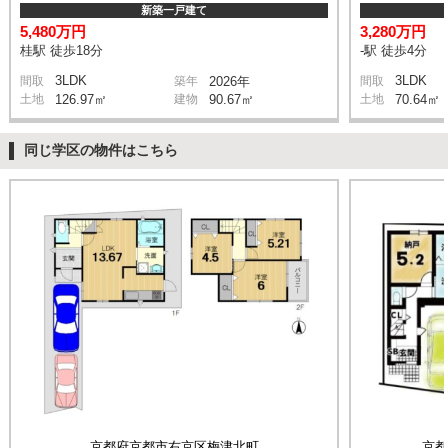
新築一戸建て
5,480万円
3,280万円
桂駅 徒歩18分
-駅 徒歩4分
3LDK
3LDK
間取
築年
2026年
間取
土地
126.97㎡
建物
90.67㎡
土地
70.64㎡
同じ学区の物件はこちら
京都府京都市右京区梅津北町
京