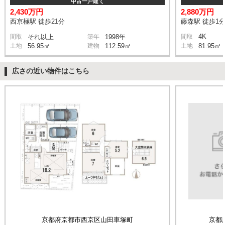
中古一戸建て
2,430万円
2,880万円
西京極駅 徒歩21分
藤森駅 徒歩1
4K
間取
それ以上
築年
1998年
間取
土地
56.95㎡
建物
112.59㎡
土地
81.95㎡
広さの近い物件はこちら
京都府京都市西京区山田車塚町
京都