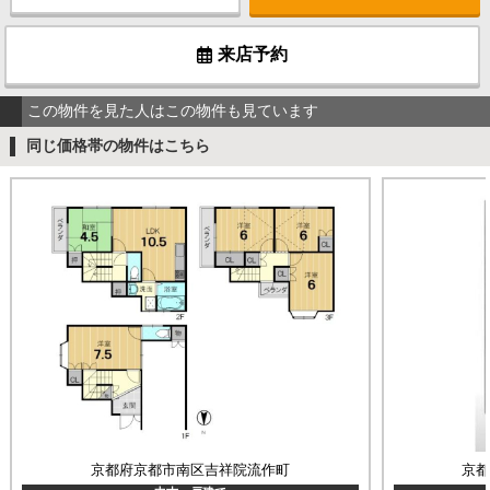
来店予約
この物件を見た人はこの物件も見ています
同じ価格帯の物件はこちら
京都府京都市南区吉祥院流作町
京