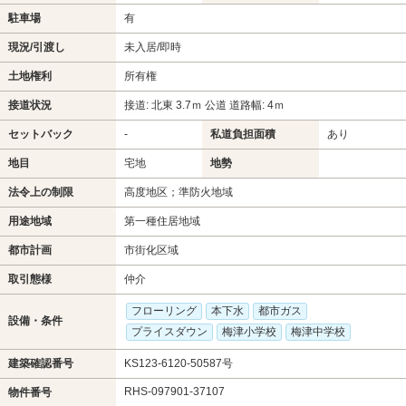
駐車場
有
現況/引渡し
未入居/即時
土地権利
所有権
接道状況
接道: 北東 3.7ｍ 公道 道路幅: 4ｍ
セットバック
-
私道負担面積
あり
地目
宅地
地勢
法令上の制限
高度地区；準防火地域
用途地域
第一種住居地域
都市計画
市街化区域
取引態様
仲介
フローリング
本下水
都市ガス
設備・条件
プライスダウン
梅津小学校
梅津中学校
建築確認番号
KS123-6120-50587号
RHS-097901-37107
物件番号