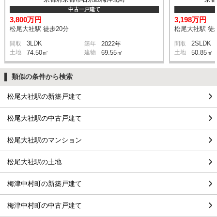
中古一戸建て
3,800万円
3,198万円
松尾大社駅 徒歩20分
松尾大社駅 徒
3LDK
2SLDK
間取
築年
2022年
間取
土地
74.50㎡
建物
69.55㎡
土地
50.85㎡
類似の条件から検索
松尾大社駅の新築戸建て
松尾大社駅の中古戸建て
松尾大社駅のマンション
松尾大社駅の土地
梅津中村町の新築戸建て
梅津中村町の中古戸建て