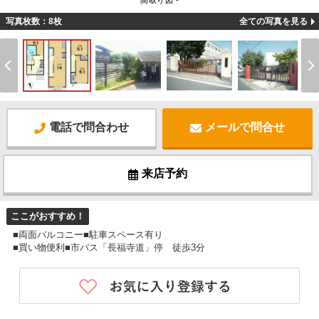
間取り図 -
写真枚数：8枚
全ての写真を見る
電話で問合わせ
メールで問合せ
来店予約
ここがおすすめ！
■両面バルコニー■駐車スペース有り
■買い物便利■市バス「長福寺道」停 徒歩3分