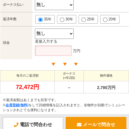
ボーナス払い
返済年数
35年
30年
25年
20年
直接入力する
頭金
万円
ボーナス
毎月のご返済額
物件価格
(×年2回)
72,472円
－
2,780万円
※返済金額はあくまでも目安です。
※
会員登録(無料)
をして詳細情報を記入されますと、全物件が自動でシミュレー
ションされとても便利になります。
電話で問合わせ
メールで問合せ