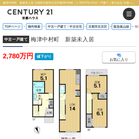
梅津中村町 新築未入居 京都府京都市右京区梅津中村町｜2,780万円の中古一戸建て｜株式会社 京都ハウス
TOPページ
物件検索
中古一戸建て・中古住宅
京都市右京区
阪急嵐山線
梅
梅津中村町 新築未入居
中古一戸建て
2,780万円
値下がり
お気に入り