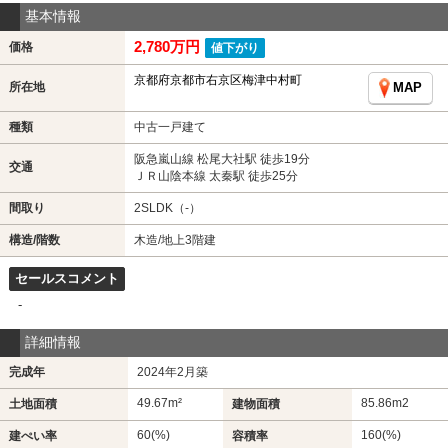
基本情報
2,780万円
価格
値下がり
京都府京都市右京区梅津中村町
所在地
MAP
種類
中古一戸建て
阪急嵐山線 松尾大社駅 徒歩19分
交通
ＪＲ山陰本線 太秦駅 徒歩25分
間取り
2SLDK（-）
構造/階数
木造/地上3階建
セールスコメント
-
詳細情報
完成年
2024年2月築
49.67m²
85.86m
2
土地面積
建物面積
60(%)
160(%)
建ぺい率
容積率