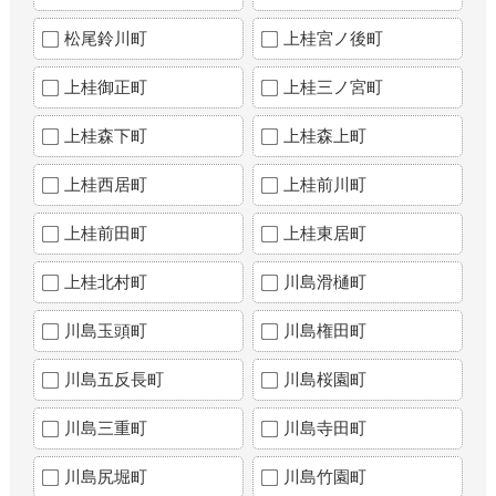
松尾鈴川町
上桂宮ノ後町
上桂御正町
上桂三ノ宮町
上桂森下町
上桂森上町
上桂西居町
上桂前川町
上桂前田町
上桂東居町
上桂北村町
川島滑樋町
川島玉頭町
川島権田町
川島五反長町
川島桜園町
川島三重町
川島寺田町
川島尻堀町
川島竹園町