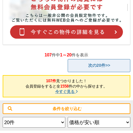
107
1～20
件中
件を表示
次の20件>>
107件
見つかりました！
会員登録をすると全
1558
件の中から探せます。
今すぐ見る
条件を絞り込む