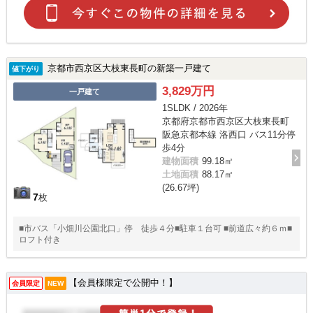
京都市西京区大枝東長町の新築一戸建て
値下がり
3,829万円
一戸建て
1SLDK / 2026年
京都府京都市西京区大枝東長町
阪急京都本線 洛西口 バス11分停
歩4分
建物面積
99.18㎡
土地面積
88.17㎡
(26.67坪)
7
枚
■市バス「小畑川公園北口」停 徒歩４分■駐車１台可 ■前道広々約６ｍ■
ロフト付き
【会員様限定で公開中！】
会員限定
NEW