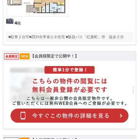
4
枚
■駐車２台可■ZEH水準省エネ住宅 ■阪急バス「紅葉町」停 徒歩２分
【会員様限定で公開中！】
会員限定
NEW