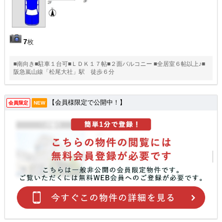
7
枚
■南向き■駐車１台可■ＬＤＫ１７帖■２面バルコニー ■全居室６帖以上♪■
阪急嵐山線「松尾大社」駅 徒歩６分
【会員様限定で公開中！】
会員限定
NEW