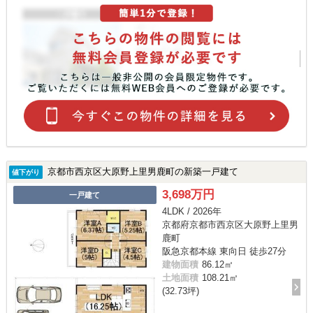
京都市西京区大原野上里男鹿町の新築一戸建て
値下がり
3,698万円
一戸建て
4LDK / 2026年
京都府京都市西京区大原野上里男
鹿町
阪急京都本線 東向日 徒歩27分
建物面積
86.12㎡
土地面積
108.21㎡
(32.73坪)