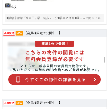
9
枚
■阪急京都線「東向日」駅 徒歩２９分■駐車２台可 ■間口広々約６.５ｍ
【会員様限定で公開中！】
会員限定
NEW
【会員様限定で公開中！】
会員限定
NEW