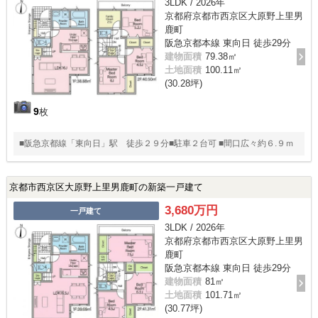
3LDK / 2026年
京都府京都市西京区大原野上里男
鹿町
阪急京都本線 東向日 徒歩29分
建物面積
79.38㎡
土地面積
100.11㎡
(30.28坪)
9
枚
■阪急京都線「東向日」駅 徒歩２９分■駐車２台可 ■間口広々約６.９ｍ
京都市西京区大原野上里男鹿町の新築一戸建て
3,680万円
一戸建て
3LDK / 2026年
京都府京都市西京区大原野上里男
鹿町
阪急京都本線 東向日 徒歩29分
建物面積
81㎡
土地面積
101.71㎡
(30.77坪)