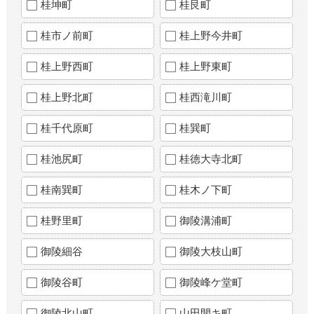
桂坤町
桂艮町
桂市ノ前町
桂上野今井町
桂上野西町
桂上野東町
桂上野北町
桂西滝川町
桂千代原町
桂巽町
桂池尻町
桂徳大寺北町
桂南巽町
桂木ノ下町
桂野里町
御陵溝浦町
御陵細谷
御陵大枝山町
御陵谷町
御陵峰ケ堂町
御陵北山町
山田開キ町