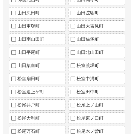
山田久田町
山田弦馳町
山田車塚町
山田大吉見町
山田南山田町
山田猫塚町
山田平尾町
山田北山田町
山田葉室町
松室荒堀町
松室扇田町
松室中溝町
松室追上ゲ町
松室田中町
松尾井戸町
松尾上ノ山町
松尾大利町
松尾東ノ口町
松尾万石町
松尾木ノ曽町