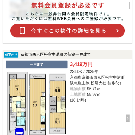
京都市西京区松室中溝町の新築一戸建て
値下がり
3,419万円
一戸建て
2SLDK / 2025年
京都府京都市西京区松室中溝町
阪急嵐山線 松尾大社 徒歩6分
建物面積
96.71㎡
土地面積
59.97㎡
(18.14坪)