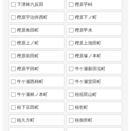
下津林六反田
樫原芋峠
樫原宇治井西町
樫原下ノ町
樫原角田町
樫原甲水
樫原上ノ町
樫原上池田町
樫原前田町
樫原塚ノ本町
樫原平田町
牛ケ瀬新田泓町
牛ケ瀬西柿町
牛ケ瀬堂田町
牛ケ瀬林ノ本町
桂稲荷山町
桂下豆田町
桂乾町
桂久方町
桂御所町