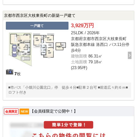
京都市西京区大枝東長町の新築一戸建て
3,929万円
一戸建て
2SLDK / 2026年
京都府京都市西京区大枝東長町
阪急京都本線 洛西口 バス11分停
歩4分
建物面積
86.31㎡
土地面積
79.18㎡
(23.95坪)
7
枚
■市バス「小畑川公園北口」停 徒歩４分■駐車２台可 ■前道広々約６ｍ■
ロフト付き
【会員様限定で公開中！】
会員限定
NEW