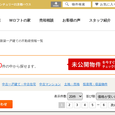
物件検索
お気に入
ンチュリー21京都ハウス
宅
Wロフトの家
売却相談
お客様の声
スタッフ紹介
 新築一戸建ての不動産情報一覧
0
件の中から探せます。
中古一戸建て・中古住宅
中古マンション
土地・売地
投資用・収益物件
表示件数
並び順
...
1
2
3
4
5
6
次