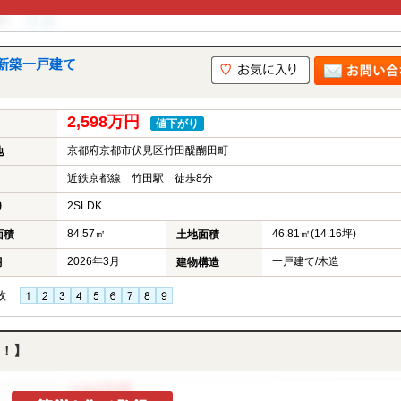
新築一戸建て
2,598万円
値下がり
京都府京都市伏見区竹田醍醐田町
地
近鉄京都線 竹田駅 徒歩8分
2SLDK
り
84.57㎡
46.81㎡(14.16坪)
面積
土地面積
2026年3月
一戸建て/木造
月
建物構造
枚
！】