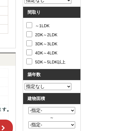
間取り
～1LDK
2DK～2LDK
3DK～3LDK
4DK～4LDK
5DK～5LDK以上
築年数
建物面積
～