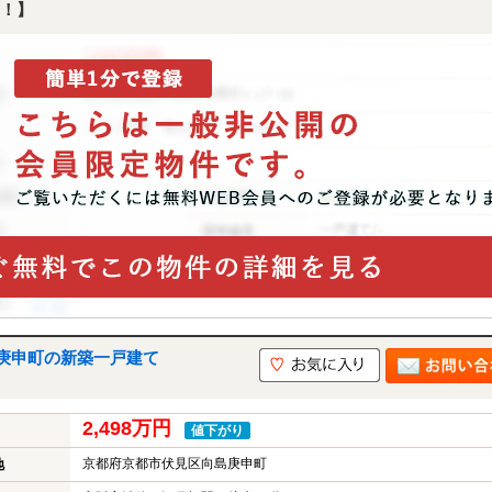
！】
庚申町の新築一戸建て
2,498万円
値下がり
京都府京都市伏見区向島庚申町
地