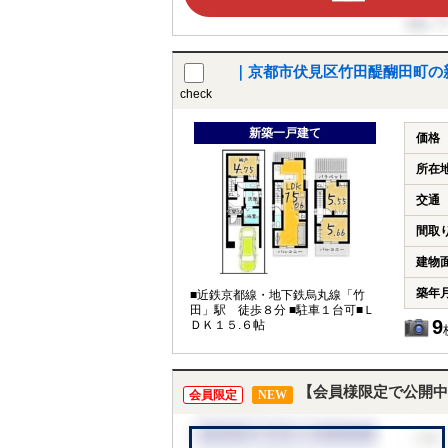
｜京都市伏見区竹田醍醐田町の
check
新築一戸建て
価格
所在
交通
間取
建物
築年
■近鉄京都線・地下鉄烏丸線「竹
田」駅 徒歩８分 ■駐車１台可■Ｌ
9
ＤＫ１５.６帖
【会員様限定で公開中
会員限定
NEW