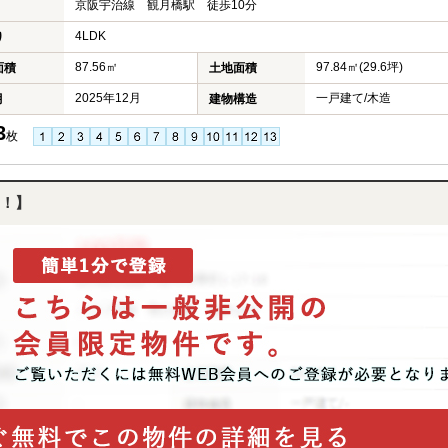
京阪宇治線 観月橋駅 徒歩10分
4LDK
り
87.56㎡
97.84㎡(29.6坪)
面積
土地面積
2025年12月
一戸建て/木造
月
建物構造
3
枚
！】