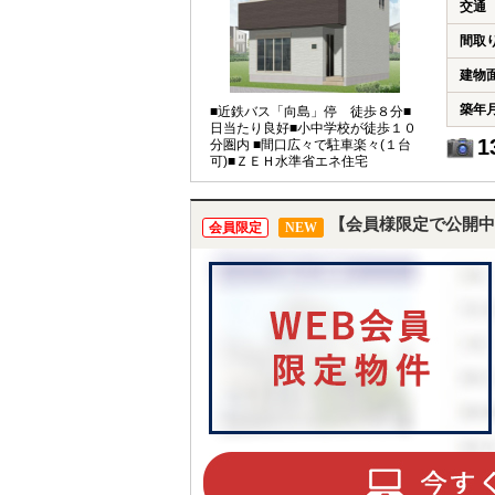
交通
間取
建物
築年
■近鉄バス「向島」停 徒歩８分■
日当たり良好■小中学校が徒歩１０
1
分圏内 ■間口広々で駐車楽々(１台
可)■ＺＥＨ水準省エネ住宅
【会員様限定で公開中
会員限定
NEW