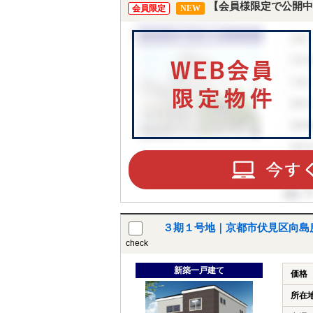
【会員様限定で公開中
会員限定
NEW
３期１号地｜京都市伏見区向島
check
新築一戸建て
価格
所在