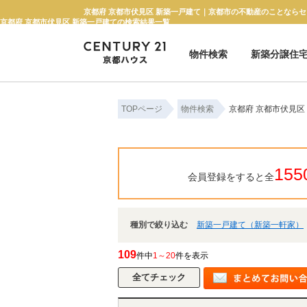
京都府 京都市伏見区 新築一戸建て｜京都市の不動産のことならセ
京都府 京都市伏見区 新築一戸建ての検索結果一覧
物件検索
新築分譲住
新築一戸建て
中古一戸建て
マンション
土地
TOPページ
物件検索
京都府 京都市伏見区
155
会員登録をすると全
種別で絞り込む
新築一戸建て（新築一軒家）
109
件中
1～20
件を表示